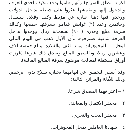
لكونه مطلق السراح) وأنهم قاموا بدفع مكيف إحدى الغرف
والدخول إليها وبتفتيشها عثروا على شنطة بداخل الدولاب
ووجدوا فيها ذهبا عبارة عن مزنط وكف وقلادة سلسال
وخاتمين وعدد (٢) غوايش فقاموا بسرقتها جميعها وكذلك
سرقة مبلغ وقدره (٩٠٠) تسعمائة ريال ووجدوا بداخل
الغرفة بندقية فسرقوها وأن الأول ذهب في اليوم التالي
لمحل….. للمجوهرات وباع الكف والقلادة بمبلغ خمسة آلاف
وعشرين ريالا، وتقاسموا المبلغ وصدق ذلك شرعا (فرزت
أوراق مستقلة لمعالجة موضوع سرقة المبالغ المالية).
وقد أسفر التحقيق عن اتهامهما بحيازة سلاح بدون ترخيص
وذلك للأدلة والقرائن التالية:
١ – اعترافهما المصدق شرعا.
٢ – محضر الانتقال والمعاينة.
٣ – محضر البحث والتحري.
٤ – شهادتا العاملين بمحل المجوهرات.