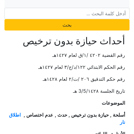
بحث
أحداث حيازة بدون ترخيص
رقم القضية ٤٢٠٢ /١/ق لعام ١٤٢٧هـ
رقم الحكم الابتدائي ١٢٢/د/ج/٣ لعام ١٤٢٧هـ
رقم حكم التدقيق ٢٠٦ /ت/٢ لعام ١٤٢٨هـ
تاريخ الجلسة 3/5/١٤٢٨ هـ
الموضوعات
أسلحة , حيازة بدون ترخيص , حدث , عدم اختصاص ,
اطلاق
نار