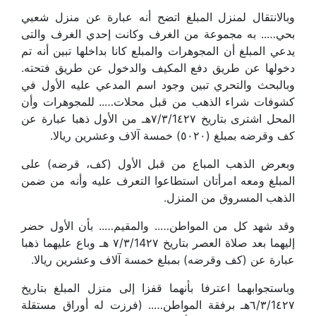
وبالانتقال لمنزل المبلغ اتضح أنه عبارة عن منزل شعبي
بحي….. به مجموعة من الغرف وكانت إحدي الغرف والتى
يدعي المبلغ أن المجوهرات والمبلع كانا بداخلها تبين أنه تم
دخولها عن طريق دفع المكيف والدخول عن طريق فتحته.
وبالبحث والتحري تبين وجود اسم المدعي عليه الأول في
كشوفات شراء الذهب من قبل محلات….. للمجوهرات وأن
المحل اشترى بتاريخ ٧/٣/1٤٢٧هـ من الأول ذهبا عبارة عن
كف وقرضه بمبلغ (٥٠٢٠) خمسة آلاف وعشرين ريالا.
وبعرض الذهب المباع من قبل الأول (كف، قرضه) على
المبلغ ومعه امرأتان استطاعوا التعرف عليه وأنه من ضمن
الذهب المسروق من المنزل.
وقد شهد كل من المواطن….. والمقيم….. بأن الأول حضر
إليهما بعد صلاة العصر بتاريخ ٧/٣/14٢٧ هـ وباع عليهما ذهبا
عبارة عن (كف وقرضه) بمبلغ خمسة آلاف وعشرين ريالا.
وباستجوابهما اعترفا بأنهما قفزا إلى منزل المبلغ بتاريخ
٦/٣/1٤٢٧هـ برفقة المواطن….. (فرزت له أوراق مستقلة