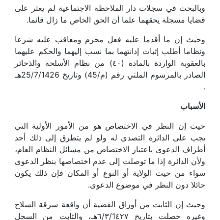
وبالبحث في سجلات دار الملاحظة الاجتماعية لم يعثر على
قضايا مسجلة يحقهما علما أن الحق الخاص ما زال قائما.
وحيث إن ما أقدما عليه فعل محرم ومعاقب عليه شرعا
ونظاما أطلب إثبات إدانتهما بما نسب إليهما والحكم عليهما
بالعقوبة الواردة بالمادة (٤٠) من نظام الأسلحة والذخائر
الصادر بالمرسوم الملتي رقم (م/45) وتاريخ 25/7/1426هـ
.
الأسباب
حيث إن النظر في الاختصاص هو من الأمور الأولية التي
يجب على الدائرة التصدي له ولو لم يتطرق إلى ذلك أحد
أطراف الدعوى باعتبار الاختصاص من مسائل النظام العام،
ولأن الدائرة إذا ما توصلت إلى عدم اختصاصها بنظر الدعوى
سواء من حيث الولاية أو النوع أو المكان فإن ذلك يكون
حائلا دون النظر في موضوع الدعوى.
وحيث إن الثابت من أوراق القضية أن واقعة سرقة السلاح
وغيره حصلت بتاريخ ٦/٣/1٤٢٧هـ، والثابت من السجل