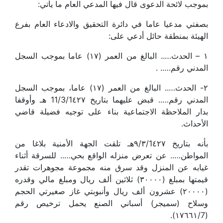
بموجب لائحة الدعوى قال فيها المدعي العام ما يأتي:
بصفتي مدعيا عاما في دائرة التحقيق والادعاء العام بفرع
الهيئة بمنطقة حائل أدعي على:
١ – الحدث….. البالغ من العمر (١٧) عاما بموجب السجل
المدني رقم….. .
٢- الحدث….. البالغ من العمر (١٧) عاما، بموجب السجل
المدني رقم….. قبض عليهما بتاريخ 11/3/1٤٢٧ هـ وأوقفا
بدار الملاحظة الاجتماعية بناء على توجيه فضيلة قاضي
الأحداث.
بأنه بتاريخ ٩/٣/1٤٢٧هـ تلقت الجهة الأمنية بلاغا من
المواطن….. عن تعرض منزله الواقع بحي….. للسرقة أثناء
غيابه عن المنزل وقد سرق منه مجموعة مجوهرات تقدر
قيمتها بمبلغ (٣٠٠٠٠) ثلاثين ألف ريال ومبلغ مالي وقدره
(٢٠٠٠٠) عشرون ألف ريال وأنبوبتي غاز صغيرتي الحجم
وسلاح (سميجر) أسباني الصنع يحمل ترخيص رقم
(١٧٦٦١/7).