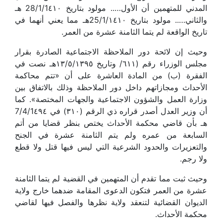
المدني للمتهمين أن الأول….. مولود بتاريخ 28/1/1٤١٠ هـ
والثاني….. مولود بتاريخ 25/1/١٤١٠هـ مما يعني أنهما في
تاريخ الواقعة لم يتما الثامنة عشرة من العمر.
وحيث إن لائحة دور الملاحظة الاجتماعية الصادرة بقرار
مجلس الوزراء رقم (٦١١/ وتاريخ ١٣/٥/١٣٩٥هـ نصت في
الفقرة (ب) من المادة العاشرة على أن «تتم محاكمة
الأحداث ومجازاتهم داخل دور الملاحظة وذلك بالاتفاق بين
وزارة العمل والشؤون الاجتماعية والجهات المختصة». كما
أن وزير العدل أصدر قراره ذي الرقم (٣١٠) في 7/4/1٤٩٤
هـ بأن قاضي محكمة الأحداث يختص بنظر قضايا من أتم
السابعة من عمره ولم يتم الثامنة عشرة في الجنح
والتعزيرات والحدود الشرعية التي ليس فيها قتل ولا قطع
ولا رجم.
وحيث ثبت مما تقدم أن المتهمين في القضية لم يتما الثامنة
عشرة من العمر فتكون الدعوى المقامة ضدهما خارج ولاية
الديوان القضائية لتنعقد ولاية نظرها والفصل فيها لقاضي
محكمة الأحداث.