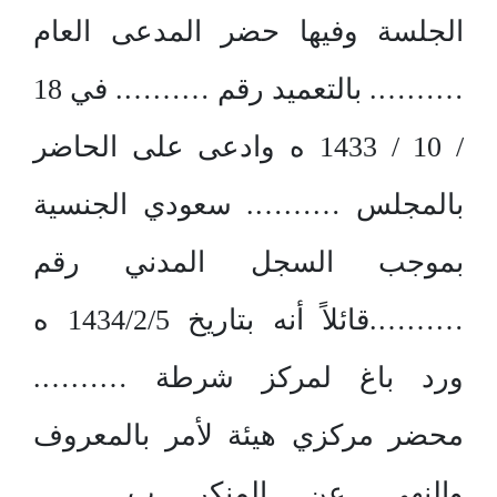
الجلسة وفيها حضر المدعى العام
………. بالتعميد رقم ………. في 18
/ 10 / 1433 ه وادعى على الحاضر
بالمجلس ………. سعودي الجنسية
بموجب السجل المدني رقم
……….قائلاً أنه بتاريخ 1434/2/5 ه
ورد باغ لمركز شرطة ……….
محضر مركزي هيئة لأمر بالمعروف
والنهي عن المنكر ب……….