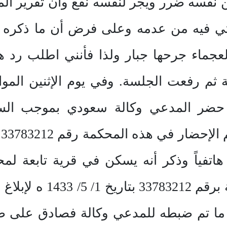
 نفسه ضرر ويجر لنفسه نفع وان تقرير الم
تي فيه من عدمه وعلى فرض أن ما ذكره ص
لعجماء جرحها جبار ولذا فأنني اطلب رد 
لساعة 09:10 وفيها حضر المدعي وكالة سعودي ب
 هاتفياً وذكر أنه يسكن في قرية تابعة ل
إرسال خطاب رسمي للشرط
 ما تم ضبطه للمدعي وكالة فصادق على صد