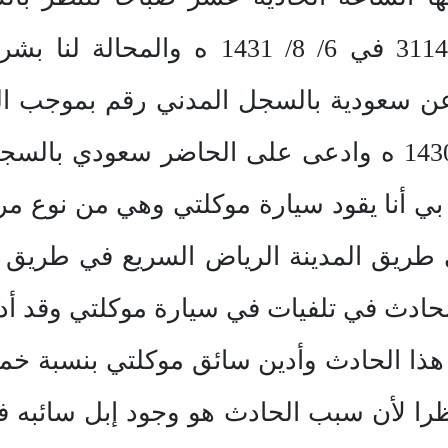
والمقيدة بالمحكمة برقم 3114530 في 6/
ن سعودية بالسجل المدني رقم بموجب الو
بريدة برقم 4316 في 24 / 1/ 1430 ه وادعى على الحاضر
 بي أنا يقود سيارة موكلتي وهي من نوع 
ها… في طريق المدينة الرياض السريع في طر
دث في تلفيات في سيارة موكلتي وقد أد
هذا الحادث وأدين سائق موكلتي بنسبة خ
را لأن سبب الحادث هو وجود إبل سائبه 