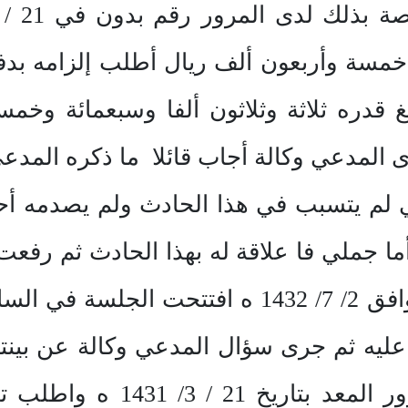
خمسة وأربعون ألف ريال أطلب إلزامه بدفع 
بلغ قدره ثلاثة وثلاثون ألفا وسبعمائة وخ
 المدعي وكالة أجاب قائلا ما ذكره المدعي
لم يتسبب في هذا الحادث ولم يصدمه أحد
ما جملي فا علاقة له بهذا الحادث ثم رفعت 
لسماعها وفي يوم السبت الموافق 2/ 7/ 1432 ه 
ليه ثم جرى سؤال المدعي وكالة عن بينته
أن بينتي هي تقرير لجنة المر