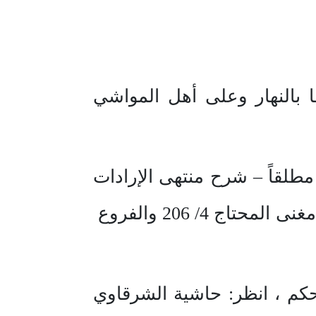
بالنهار وعلى أهل المواشي
 مطلقاً – شرح منتهى الإرادات
2/ 338 – كشاف القناع 2/ 371 – بداية المجتهد 2/ 242 – منهاج الطالبين مع مغنى المحتاج 4/ 206 والفروع
لحكم ، انظر: حاشية الشرقاوي