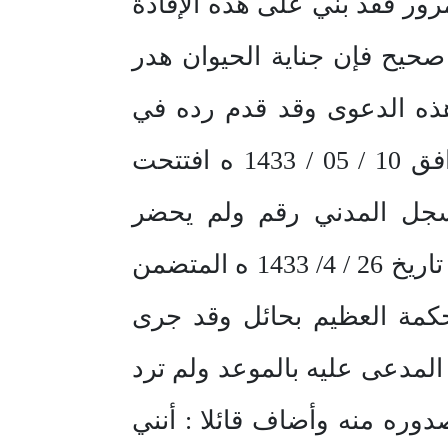
رور فقد بني على هذه الإفادة
حيح فإن جناية الحيوان هدر
هذه الدعوى وقد قدم رده في
ورقة واحدة تم ضمها للمعاملة ثم رفعت الجلسة. وفي يوم الإثنين الموافق 10 / 05 / 1433 ه افتتحت
موجب السجل المدني رقم ولم يحضر
المدعي وقد وردنا خطاب قسم الإحضار في هذه المحكمة رقم 33783212 تاريخ 26 / 4/ 1433 ه المتضمن
محكمة العظيم بحائل وقد جرى
ة برقم 33783212 بتاريخ 1/ 5/ 1433 ه لإبلاغ المدعى عليه بالموعد ولم ترد
وره منه وأضاف قائلا : أنني