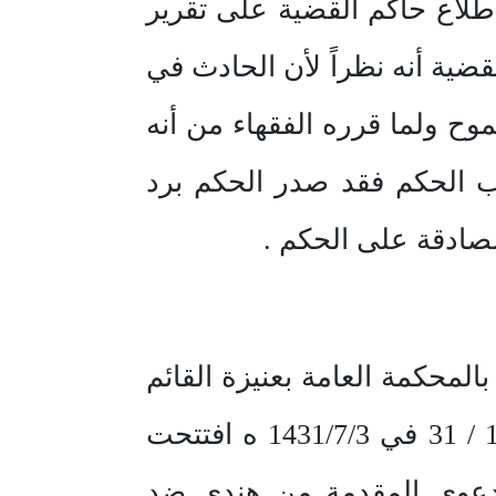
إطلاع حاكم القضية على تقرير
قضية أنه نظراً لأن الحادث في
ح ولما قرره الفقهاء من أنه
اب الحكم فقد صدر الحكم برد
صادقة على الحكم .
افق 5/ 2/ 1432 ه لدي أنا القاضي بالمحكمة العامة بعنيزة القائم
بعمل المكتب القضائي الثالث بناء على تكليف فضيلة الرئيس رقم 12455 / 31 في 1431/7/3 ه افتتحت
الدعوى المقدمة من هندي ضد