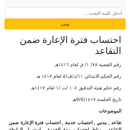
بحث
احتساب فترة الإعارة ضمن
التقاعد
رقم القضية ٧٨/ ١/ ق لعام ١٤١٦هـ
رقم الحكم الابتدائي ١١/د/ف/٥ لعام ١٤١٧ هـ
رقم حكم هيئة التدقيق ١٠٤ /ت /١ لعام ١٤١٧هـ
تاريخ الجلسة 9/6/١٤١٧هـ
الموضوعات
تقاعد , مدني , احتساب خدمة , احتساب فترة الإعارة ضمن
التقاعد , مناط احتساب مدة الخدمة , استمرار الرابطة