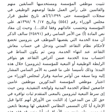
تثبيت موظفي المؤسسة ومستخدميها السابقين منهم
والقائمين على رأس العمل طبقا لوضعهم الوظيفي في
سجلات المؤسسة حتى 1/1/١٣٩٩هـ تاريخ تطبيق قرار
مجلس الوزراء رقم (٥٥٤) وتاريخ ١٧/ ٩ /١٣٩٨هـ على
المؤسسة وتحتسب عائداتهم وفقا لذلك…). وحيث إن مفاد
نص المادة (أ) من الأمر السامي رقم (٢٥٨٩١) سالف الذكر
أن مدة الخدمة التي يقضيها الموظف في بترومين تخضع
لأحكام نظام التقاعد المدني وتدخل في حساب معاش
التقاعد عند انتهاء الخدمة. ومن ثم يكون المناط في
احتساب مدة الخدمة ضمن أغراض التقاعد هو بتوافر
الرابطة الوظيفية أو التبعية للمؤسسة (بترومين) خلال هذه
المدة؛ وذلك تأسيسا على ما قضى به الأمر السامي المشار
إليه وما سبقه من أوامر سامية وقرار لمجلس الوزراء من
اعتبار موظفي المؤسسة المذكورين موظفين عامين
خاضعين لنظام الخدمة المدنية ولوائحه التنفيذية. ومن حيث
إى سرط التبعية لبترومين بالمعنى المتقدم ثبات توافره في
حق كل من المدعين؛ إذ الثابت من الأوراق أنهم كانوا قبل
الإعارة أيا كان المسمى النظامي الحقيقي لها وبعدها تابعين
لبترومين، ولم يثبت من الأوراق إن أيا منهم قد فقد هذه