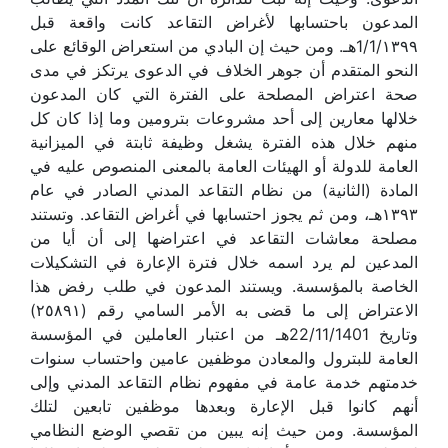
المدعون باحتسابها لأغراض التقاعد كانت واقعة قبل
1/1/١٣٩٩هـ. ومن حيث إن البادي من استعراض الوقائع على
النحو المتقدم أن جوهر الخلاف في الدعوى يرتكز في مدى
صحة اعتراض المصلحة على الفترة التي كان المدعون
خلالها معارين إلى أحد مشروعات بترومين وما إذا كان كل
منهم خلال هذه الفترة يشغل وظيفة ثابتة في الميزانية
العامة للدولة أو الهيئات العامة بالمعنى المنصوص عليه في
المادة (الثانية) من نظام التقاعد المدني الصادر في عام
١٣٩٣هـ، ومن ثم يجوز احتسابها في أغراض التقاعد. وتستند
مصلحة معاشات التقاعد في اعتراضها إلى أن أيا من
المدعين لم يرد اسمه خلال فترة الإعارة في التشكيلات
الخاصة بالمؤسسة. ويستند المدعون في طلب رفض هذا
الاعتراض إلى ما قضى به الأمر السامي رقم (٢٥٨٩١)
وتاريخ 22/11/1401هـ من اعتبار العاملين في المؤسسة
العامة للبترول والمعادن موظفين عامين واحتساب سنوات
خدمتهم خدمة عامة في مفهوم نظام التقاعد المدني وإلى
أنهم كانوا قبل الإعارة وبعدها موظفين تابعين لتلك
المؤسسة. ومن حيث إنه يبين من تقصي الوضع النظامي