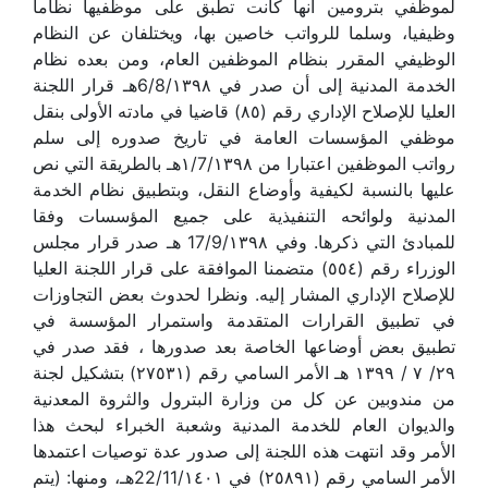
لموظفي بترومين أنها كانت تطبق على موظفيها نظاما
وظيفيا، وسلما للرواتب خاصين بها، ويختلفان عن النظام
الوظيفي المقرر بنظام الموظفين العام، ومن بعده نظام
الخدمة المدنية إلى أن صدر في 6/8/١٣٩٨هـ قرار اللجنة
العليا للإصلاح الإداري رقم (٨٥) قاضيا في مادته الأولى بنقل
موظفي المؤسسات العامة في تاريخ صدوره إلى سلم
رواتب الموظفين اعتبارا من ١/7/١٣٩٨هـ بالطريقة التي نص
عليها بالنسبة لكيفية وأوضاع النقل، وبتطبيق نظام الخدمة
المدنية ولوائحه التنفيذية على جميع المؤسسات وفقا
للمبادئ التي ذكرها. وفي 17/9/١٣٩٨ هـ صدر قرار مجلس
الوزراء رقم (٥٥٤) متضمنا الموافقة على قرار اللجنة العليا
للإصلاح الإداري المشار إليه. ونظرا لحدوث بعض التجاوزات
في تطبيق القرارات المتقدمة واستمرار المؤسسة في
تطبيق بعض أوضاعها الخاصة بعد صدورها ، فقد صدر في
٢٩/ ٧ / ١٣٩٩ هـ الأمر السامي رقم (٢٧٥٣١) بتشكيل لجنة
من مندوبين عن كل من وزارة البترول والثروة المعدنية
والديوان العام للخدمة المدنية وشعبة الخبراء لبحث هذا
الأمر وقد انتهت هذه اللجنة إلى صدور عدة توصيات اعتمدها
الأمر السامي رقم (٢٥٨٩١) في 22/11/١٤٠١هـ، ومنها: (يتم