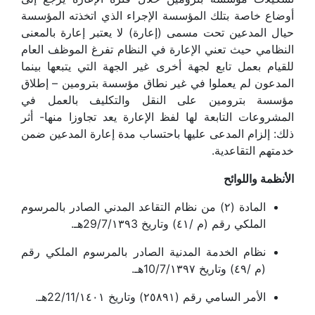
أوضاع خاصة بتلك المؤسسة الإجراء الذي اتخذته المؤسسة
حيال المدعين تحت مسمى (إعارة) لا يعتبر إعارة بالمعنى
النظامي حيث تعني الإعارة في النظام تفرغ الموظف العام
للقيام بعمل تابع لجهة أخرى غير الجهة التي يتبعها بينما
المدعون لم يعملوا في غير نطاق مؤسسة بترومين – إطلاق
مؤسسة بترومين على النقل والتكليف بالعمل في
المشروعات التابعة لها لفظ الإعارة يعد تجاوزا منها- أثر
ذلك: إلزام المدعى عليها باحتساب مدة إعارة المدعين ضمن
خدمتهم التقاعدية.
الأنظمة واللوائح
المادة (٢) من نظام التقاعد المدني الصادر بالمرسوم
الملكي رقم (م /٤١) وتاريخ 29/7/١٣٩3هـ.
نظام الخدمة المدنية الصادر بالمرسوم الملكي رقم
(م /٤٩) وتاريخ 10/7/١٣٩٧هـ.
الأمر السامي رقم (٢٥٨٩١) وتاريخ 22/11/١٤٠١هـ.