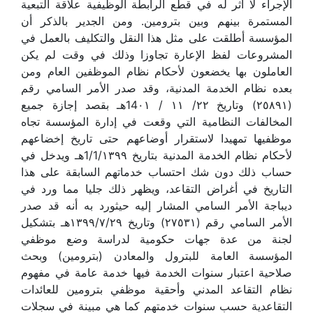
الإجراء لا أثر له في قطع الرابطة الوظيفية علاقة التبعية
المستمرة بينهم وبين بترومين. ومن الجدير بالذكر أن
المؤسسة أطلقت على مثل هذا النقل والتكليف بالعمل في
المشروعات لفظ الإعارة تجاوزا وذلك في وقت لم يكن
العاملون بها يخضعون لأحكام نظام الموظفين العام ومن
بعده نظام الخدمة المدنية، وقد صدر الأمر السامي رقم
(٢٥٨٩١) وتاريخ ٢٢/ ١١ / 14٠١هـ بقصد إجازة جميع
المخالفات النظامية التي وقعت في إدارة المؤسسة تجاه
موظفيها تمهيدا لاستقرار أوضاعهم حتى تاريخ إخضاعهم
لأحكام نظام الخدمة المدنية بتاريخ 1/1/١٣٩٩هـ ويدخل في
حساب ذلك دون شك احتساب خدماتهم السابقة على هذا
التاريخ في أغراض التقاعد، ويظهر ذلك جليا مما ورد في
ديباجة الأمر السامي المشار إليه حيثورد به أنه قد صدر
الأمر السامي رقم (٢٧٥٣١) وتاريخ ١٣٩٩/٧/٢٩هـ بتشكيل
لجنة من عدة جهات حكومية لدراسة وضع موظفي
المؤسسة العامة للبترول والمعادن (بترومين) وبحث
صلاحية اعتبار سنوات الخدمة فيها خدمة عامة في مفهوم
نظام التقاعد المدني وأحقية موظفي بترومين للعائدات
التقاعدية حسب سنوات خدمتهم كما هي مبينة في سجلات