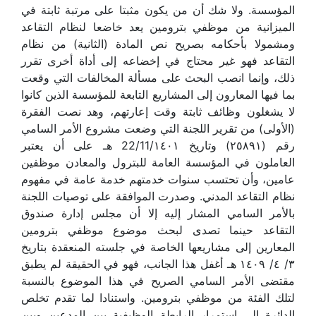
المؤسسة. ولا شك أن من يكون مثبتا على مرتبة ثابتة في
الميزانية من موظفي بترومين يعد خاضعا لنظام التقاعد
ومشمولا بأحكامه بصريح نص المادة (الثانية) من نظام
التقاعد فهو غير محتاج في إخضاعه إلى أداة أخرى تقرر
ذلك، وإنما انصب البحث على مسألة المخالفات التي وقعت
بما فيها المعارون إلى المشاريع التابعة للمؤسسة الذين كانوا
لا يشغلون وظائف ثابتة وقت إعارتهم، وهد نصت الفقرة
(الأولى) من تقرير اللجنة التي وضعت مشروع الأمر السامي
رقم (٢٥٨٩١) وتاريخ 22/11/١٤٠١ هـ على أن يعتبر
العاملون في المؤسسة العامة للبترول والمعادن موظفين
عامين، وأن تحتسب سنوات خدمتهم خدمة عامة في مفهوم
نظام التقاعد المدني. وصدرت الموافقة على توصيات اللجنة
بالأمر السامي المشار إليه إلا أن مجلس إدارة صندوق
التقاعد حينما تصدى لبحث موضوع موظفي بترومين
المعارين إلى مشاريعها الخاصة في جلسته المنعقدة بتاريخ
٣/ ٤/ ١٤٠٩ هـ أغفل هذا الجانب، فهو في الحقيقة لم يطبق
مقتضى الأمر السامي الصريح في هذا الموضوع بالنسبة
لتلك الفئة من موظفي بترومين. واستنادا لما تقدم تخلص
الدائرة إلى استمرار الرابطة الوظيفية بين المدعين وبين