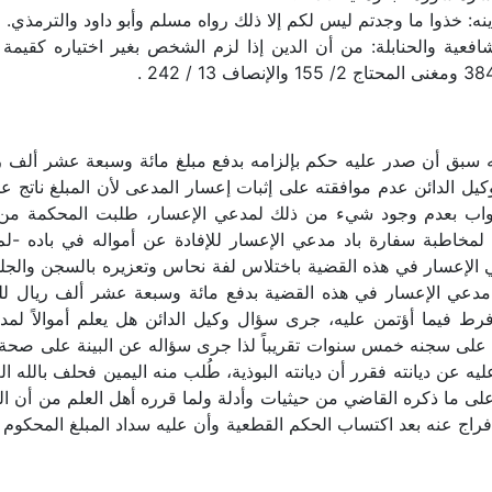
لشافعية والحنابلة: من أن الدين إذا لزم الشخص بغير اختياره كقي
 سبق أن صدر عليه حكم بإلزامه بدفع مبلغ مائة وسبعة عشر ألف 
 وكيل الدائن عدم موافقته على إثبات إعسار المدعى لأن المبلغ نات
لجواب بعدم وجود شيء من ذلك لمدعي الإعسار، طلبت المحكمة من 
 لمخاطبة سفارة باد مدعي الإعسار للإفادة عن أمواله في باده -ل
ي الإعسار في هذه القضية باختلاس لفة نحاس وتعزيره بالسجن وال
 مدعي الإعسار في هذه القضية بدفع مائة وسبعة عشر ألف ريال لل
رط فيما أؤتمن عليه، جرى سؤال وكيل الدائن هل يعلم أموالاً لم
سجنه خمس سنوات تقريباً لذا جرى سؤاله عن البينة على صحة دعواه،
 عن ديانته فقرر أن ديانته البوذية، طُلب منه اليمين فحلف بالله العظيم
ناء على ما ذكره القاضي من حيثيات وأدلة ولما قرره أهل العلم من أن 
لإفراج عنه بعد اكتساب الحكم القطعية وأن عليه سداد المبلغ المحكو