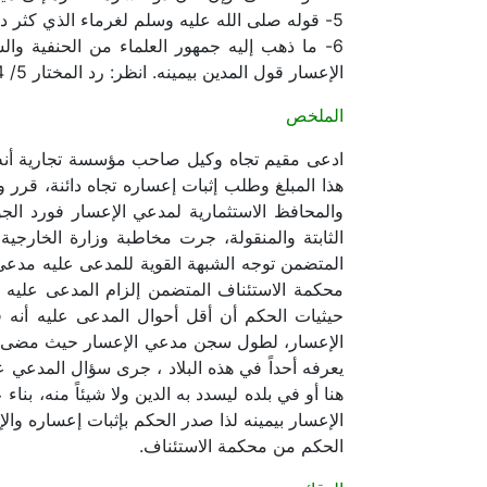
5- قوله صلى الله عليه وسلم لغرماء الذي كثر دينه: خذوا ما وجدتم ليس لكم إلا ذلك رواه مسلم وأبو داود والترمذي.
6- ما ذهب إليه جمهور العلماء من الحنفية وا
الإعسار قول المدين بيمينه. انظر: رد المختار 5/ 384 ومغنى المحتاج 2/ 155 والإنصاف 13 / 242 .
الملخص
ادعى مقيم تجاه وكيل صاحب مؤسسة تجارية أنه
هذا المبلغ وطلب إثبات إعساره تجاه دائنة، قرر
والمحافظ الاستثمارية لمدعي الإعسار فورد ا
الثابتة والمنقولة، جرت مخاطبة وزارة الخارجية
المتضمن توجه الشبهة القوية للمدعى عليه مدع
محكمة الاستئناف المتضمن إلزام المدعى عليه
حيثيات الحكم أن أقل أحوال المدعى عليه أنه ف
الإعسار، لطول سجن مدعي الإعسار حيث مضى على 
يعرفه أحداً في هذه البلاد ، جرى سؤال المدعي عليه
هنا أو في بلده ليسدد به الدين ولا شيئاً منه، ب
الإعسار بيمينه لذا صدر الحكم بإثبات إعساره وا
الحكم من محكمة الاستئناف.