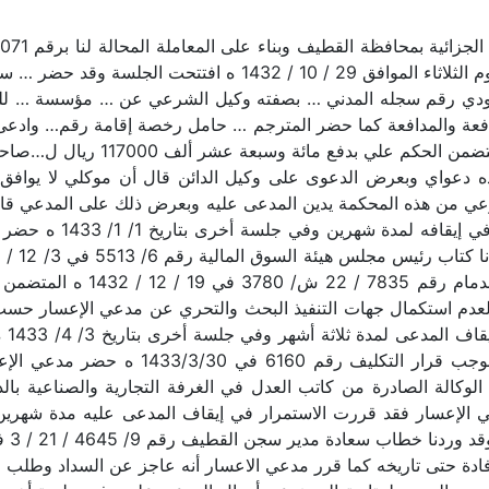
ر … سعودي رقم سجله المدني … بصفته وكيل الشرعي عن … مؤسسة … لل
1430 ه المخولة له المرافعة والمدافعة كما حضر المترجم … حامل رخصة إقامة 
13 / 1/ح في 1/ 5/ 1432 ه من هذه 
ذه دعواي وبعرض الدعوى على وكيل الدائن قال أن موكلي لا يوافق
 من هذه المحكمة يدين المدعى عليه وبعرض ذلك على المدعي قال لا
البحث عن أموال المدعى 
للمذكور كما وردنا خطاب مدير م
في 2
القطيف والقائم بعمل فضيلة رئيس المحكمة 
لإفادة حتى تاريخه كما قرر مدعي الاعسار أنه عاجز عن السداد وطلب 