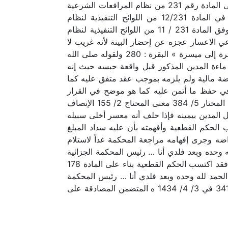
تقدم و حيث تتلخص دعوى المقيم … بطلب إثبات إعساره في مواجهة غريمه …ولاختصاصنا بنظر هذه الدعوى بناء على المادة رقم 231 من نظام المرافعات الشرعية
ولوائحها التنفيذية وحيث تم البحث والتحري عن أموال مدعي الإعسار وفق الاجراءات النظامية المنصوص عليها في المادة 12/231 من اللوائح التنفيذية لنظام
المرافعات الشرعية ولم يظهر للمحكمة وجود أموال لمدعي الإعسار كما تم حبس مدعي الإعسار استظهاراً لحالة وفق المادة 231 / 11 من اللوائح التنفيذية لنظام
عي الاعسار عجزه عن إحضار البينة لأنه غريب لا
يعرفه أحد كما أنه سجين منذ خمس سنوات تقريبا كما هو موضح في المعاملة ولقوله تعالى «وإن كان ذو عسرة فنظرة إلى ميسرة » البقرة : 280 ولقوله صلى الله
 ماءة المدين المذكور قبل واقعة حبسه حيث إنه
وضة مالية ولم يلزمه بموجب عقد متفق عليه كما
ه في حفظ ما أتمن عليه كما هو موضح في القرار
والصك الشرعي المشار لهما في جلسة سابقة ولما ذهب إليه جمهور العلماء من الحنفية والشافعية والحنابلة انظر رد المختار 5/ 384 مغنى المحتاج 2/ 155 الإنصاف
ل المدين بيمينه فإذا حلف أنه معسر أخلى سبيله
الحكم القطعية وأفهمته بأن عليه سداد المبلغ
ه وجرى إفهامه مراجعة المحكمة غداً لاستلام
ه وحده وبعد فلدي أنا … رئيس المحكمة الجزائية
بمحافظة القطيف فقد انتهت المهلة المقررة نظاماً لتقديم الاعتراض دون تقديم المعترض أو من يمثله اعتراضه عليه فقد اكتسب الحكم القطعية بناء على المادة 178
وعلى آله وصحبه وسلم . الحمد لله وحده وبعد فلدي أنا … رئيس المحكمة
الجزائية بمحافظة القطيف فقد عادت المعاملة من محكمة الاستئناف بالمنطقة الشرقية وبرفقها القرار رقم 34178584 في 3/ 4/ 1434 ه المتضمن المصادقة على