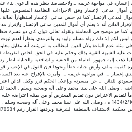
إقرار الدائن أنه لا يعلم أي أموال للمدين مدعي الإعسار ولإقرار مد
 ليس لكم إلا ذلك رواه مسلم وابوداود والترمذي ونظراً لعدم ثبوت
 مثله عدم الماءة ولأن الدين المطالب به لم يثبت أنه مقابل معا
توجهت عليه الشبهة القوية بذلك وحكم عليه في الحق الخاص لتفريط
اختياره كقيمة متلف وأرش جناية خطأ ونحوها فإن القول في الإعسار قو
دي إعسار … في مواجهة غريمه … وأمرت بالإفراج عنه بعد اكتساب 
عودي للدائن … حن ميسرته وبإعلان الحكم قرر وكيل الدائن اعتراض
راضه ، وصلى الله على نبينا محمد وعلى آله وصحبه وسلم . الحمد لل
من نظام المرافعات الشرعية وللبيان حرر في 1434/2/16 ه ، وصلى الله على نبينا محمد 