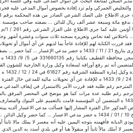
لتخليص الجمركي ولم ترد إفادة بخصوص أموال المدعى عليه فجرى 
… بدفع مائة وسبعة عشر ألف ريال للدائن … بصفته صاحب مؤسسة …
… باختلاس لفة نحاس وتعزيره بسجنه ثلاث سنوات وعشرة أشهر وجلده
فقد قررت الكتابة لهم للإفادة عاجاً بما لديهم عن أي أموال أو تحوي
إيقافه حتى موعد الجلسة القادمة. وفي جلسة أخرى بتاريخ 21 / 11 / 1433
والتخليص
 رقم 3/21/7588/9 في 20 / 9/ 1433 ه المتضمن أنه تم رفع أوراقه لسعادة وكيل وزارة الخ
عن أمواله
مترجم رغم طلبه عدة مرات كما هو موضح في المحضر المرفق بالمع
العربي في الدمام رقم 33-4904 في 1/ 12 / 1433 ه المتضمن أن المؤسسة قامت بالتعميم ع
ص المذكور خال الفترة المشار إليها فسألت مدعي الاعسار ألديه بينة
يعرفني في هذه الباد أحد وفي جلسة أخرى بتاريخ 10 / 01 / 1434 ه حضر مدعي الا
 الديانة فأفهمته بتوجه اليمين عليه أنه معسر لا يملك مالا ثابتاً أ
سر لا أملك مالاً ثابتاً أو منقولاً هنا أو في بلدي أسدد به الدين الذ