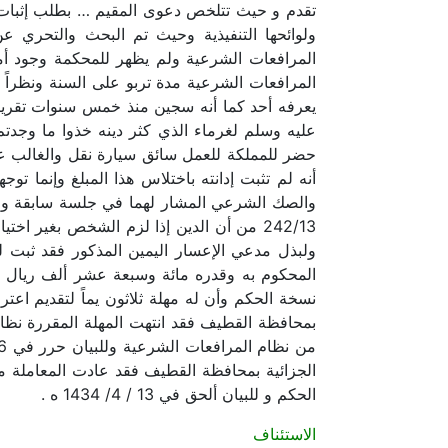
المرافعات الشرعية مدة تربو على السنة ونظراً ل
عليه وسلم لغرماء الذي كثر دينه خذوا ما وجدتم
حضر للمملكة للعمل سائق سيارة نقل والغالب على
أنه لم تثبت إدانته باختلاس هذا المبلغ وإنما 
242/13 من أن الدين إذا لزم الشخص بغير 
ولبذل مدعي الإعسار اليمين المذكور فقد ثبت ل
المحكوم به وقدره مائة وسبعة عشر ألف ريال س
نسخة الحكم وأن له مهلة ثلاثون يماً لتقديم اعت
الحكم و للبيان ألحق في 13 / 4/ 1434 ه .
الاستئناف