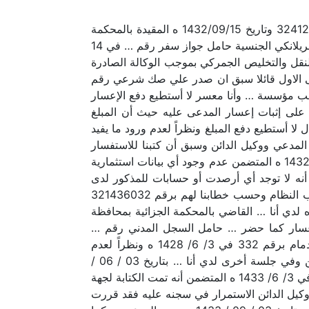
الحمد لله وحده وبعد فلدي أنا … رئيس المحكمة الجزائية بمحافظة القطيف وبناء على المعاملة المحالة لنا برقم 32412071 وتاريخ 1432/09/15 ه المقيدة بالمحكمة
برقم 321195590 وتاريخ 1432/09/15 ه ففي يوم الثلاثاء الموافق 29 / 10 / 1432 ه افتتحت الجلسة وقد حضر … سريلانكي الجنسية حامل جواز سفر رقم … في 14
نقل والتخليص الجمركي بموجب الوكالة الصادرة
رقم… وادعى الاول قائلا سبق ان صدر علي صك شرعي رقم
المحكمة المتضمن الحكم علي بدفع مائة وسبعة عشر ألف 117000 ريال ل…صاحب مؤسسة … وأنا معسر لا أستطيع دفع الإعسار
 على إثبات إعسار المدعى عليه حيث أن المبلغ
 أستطيع دفع المبلغ ونظراً لعدم ورود ما يفيد
فقد قررت الاستمرار في إيقافه لمدة شهرين وفي جلسة أخرى بتاريخ 1/ 1/ 1433 ه حضر المدعي ووكيل الدائن وسبق أن كتبنا للاستفسار
عن حسابات المدعى والمحافظ الاستثمارية فوردنا كتاب رئيس مجلس هيئة السوق المالية رقم 6/ 5513 في 3/ 12 / 1432 ه المتضمن عدم وجود أي بيانات استثمارية
ؤسسة النقد بالدمام رقم 7835 / 22 ش/ 3780 في 19 / 12 / 1432 ه المتضمن أنه لا توجد أي أرصدت أو حسابات للمذكور لدى
جميع البنوك والمصارف العاملة بالمملكة ونظراً لعدم استكمال جهات التنفيذ البحث والتحري عن مدعي الإعسار حسب النظام وحسب خطابنا لهم برقم 321436032
1 / 11 / 1432 ه فقد قررت استمرار في إيقاف المدعى لمدة ثلاثة أشهر وفي جلسة أخرى بتاريخ 3/ 4/ 1433 ه لدي أنا … القاضي بالمحكمة الجزائية بمحافظة
بموجب قرار التكليف رقم 6160 في 1433/3/30 ه حضر مدعي الإعسار كما حضر … حامل السجل المدني رقم …
بالوكالة عن … صاحب مؤسسة ……….. بموجب الوكالة الصادرة من كاتب العدل في الغرفة التجارية والصناعية بالدمام برقم 332 في 3/ 6/ 1428 ه ونظراً لعدم
استكمال جهات التنفيذ البحث والتحري عن مدعي الإعسار فقد قررت الاستمرار في إيقاف المدعى عليه مدة شهرين وفي جلسة أخرى لدي أنا … بتاريخ 03 / 06 /
1433 ه حضر المدعي كما حضر وكيل الدائن … وقد وردنا خطاب سعادة مدير سجن القطيف رقم 9/ 4645 / 21 / 3 في 3/ 6/ 1433 ه المتضمن أنه تمت الكتابة لجهة
وكيل الدائن الاستمرار في سجنه عليه فقد قررت