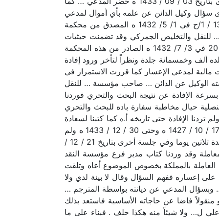
الاستمرار في إيقافه مدة ثلاثة أشهر وسيتم إبلاغ مدير السجن لمتابعة البحث عن أموال المدعى عليه وفي جلسة أخرى بتاريخ 03 / 09 / 1433 ه حضر المدعي … كما
سؤال وكيل الدائن عن علمه بأي أموال لمدعي
الإعسار قال لا أعلم عن أمواله وبتصفح المعاملة جرى الاطلاع على الصك الشرعي الصادر من هذه المحكمة برقم 13 / 1/ح في 1/ 5/ 1432 ه المصدق من محكمة
 للنقل والتخليص الجمركي وقد تضمنت حيثيات
الحكم أن أقل أحوال المدعى عليه أنه فرط فيما أؤتمن عليه كما جرى الاطلاع على القرار الشرعي رقم 261 / 1/م 20 في 3/ 7/ 1432 ه الصادر من هذه المحكمة
 ألف وخمسمائة جلدة ونظراً لتأخر ورود إفادة
لات مالية لمدعي الإعسار كما قررت الاستمرار في
 ه حضر مدعي الإعسار … كما حضر … بصفته الوكيل عن الدائن … صاحب مؤسسة … للنقل
 الجمركي وكنا قد كتبنا لسعادة مدير سجن محافظة القطيف بكتابنا رقم 331660135 في 5/ 9/ 1433 ه بسرعة الإفادة عن نتيجة البحث والتحري فوردنا
ارجية للشؤون القنصلية حيال مخاطبة سفارة باده للبحث والتحري
 وممتلكاته في باده بموجب كتاب سعادة وكيل إمارة المنطقة الشرقية رقم 61827 في 24 / 12 / 1432 ه ولم تردنا الإفادة حتى تاريخه أ.ه كما كتبنا لسعادة
مدير مؤسسة النقد بكتابنا رقم 331750166 في 24 / 9/ 1433 ه للإفادة عن أي تحويلات مالية للمدعي خال الفترة 17 / 10 / 1427 ه وحتى 30 / 12 / 1433 ه ولم
تردنا إفادة حتى تاريخه ونظراً لذلك ولعدم حضور المترجم رغم طلبه فقد قررت الأمر بالاستمرار في إيقاف المدعي مدة ثلاثين يوما وفي جلسة أخرى بتاريخ 21 / 12 /
املة وقد وردنا كتاب مدير فرع مؤسسة النقد
لى البنوك والمصارف العاملة بالمملكة بخصوص الموضوع أعاه وتلقت
 على إعساره ففهم السؤال وقال لا بينة لدي ولا
عسار … كما حضر وكيل الدائن … وبسؤال المدعي عن ديانته بواسطة المترجم …
و منقولاً فاضا عن حاجاته الأساسية فاستعد بذلك
ي علي ل… ولا شيئاً منه هكذا حلف . فبناء على ما