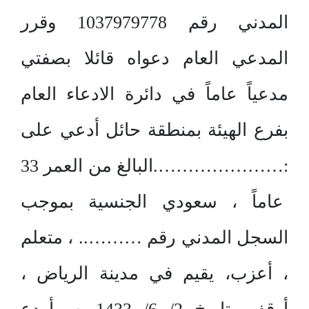
المدني رقم 1037979778 وقرر
المدعي العام دعواه قائلا بصفتي
مدعياً عاماً في دائرة الادعاء العام
بفرع الهيئة بمنطقة حائل أدعي على
:………………….البالغ من العمر 33
عاماً ، سعودي الجنسية بموجب
السجل المدني رقم ……….. ، متعلم
، أعزب، يقيم في مدينة الرياض ،