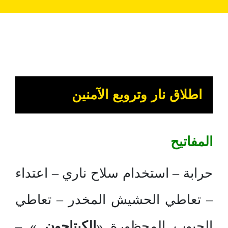
اطلاق نار وترويع الآمنين
المفاتيح
حرابة – استخدام سلاح ناري – اعتداء
– تعاطي الحشيش المخدر – تعاطي
الحبوب المحظورة «
الكبتاجون
» –