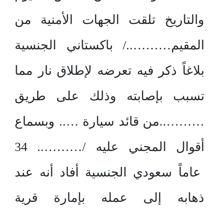
والتاريخ تلقت الجهات الأمنية من
المقيم………../ باكستاني الجنسية
بلاغاً ذكر فيه تعرضه لإطلاق نار مما
تسبب بإصابته وذلك على طريق
………..من قائد سيارة ….. وبسماع
أقوال المجني عليه /……….. 34
عاماً سعودي الجنسية أفاد أنه عند
ذهابه إلى عمله بإمارة قرية