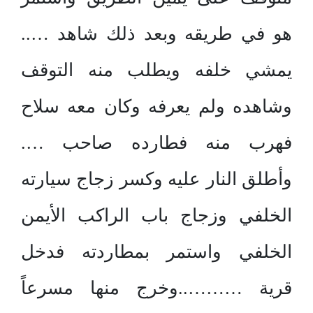
هو في طريقه وبعد ذلك شاهد …..
يمشي خلفه ويطلب منه التوقف
وشاهده ولم يعرفه وكان معه سلاح
فهرب منه فطارده صاحب ….
وأطلق النار عليه وكسر زجاج سيارته
الخلفي وزجاج باب الراكب الأيمن
الخلفي واستمر بمطاردته فدخل
قرية ………..وخرج منها مسرعاً