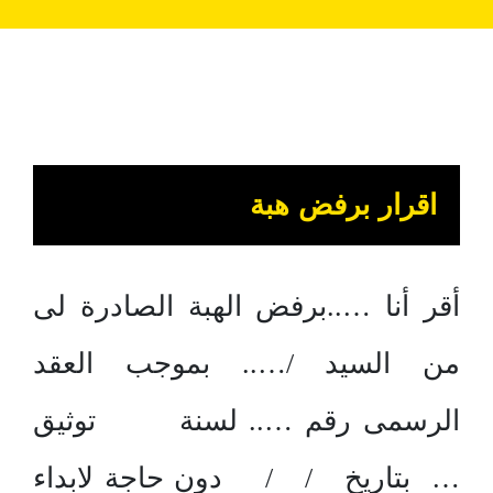
اقرار برفض هبة
أقر أنا …..برفض الهبة الصادرة لى
من السيد /….. بموجب العقد
الرسمى رقم ….. لسنة توثيق
… بتاريخ / / دون حاجة لابداء