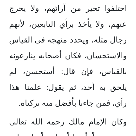
اختلفوا تخير من آرائهم، ولا يخرج
عنهم، ولا يأخذ برأي التابعين، لأنهم
رجال مثله، ويحدد منهجه في القياس
والاستحسان، فكان أصحابه ينازعونه
بالقياس، فإن قال: أستحسن، لم
يلحق به أحد، ثم يقول: علمنا هذا
رأي، فمن جاءنا بأفضل منه تركناه.
وكان الإمام مالك رحمه الله تعالى