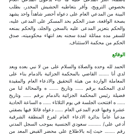
بخصوص الترويج، وأقر بتعاطيه الحشيش المخدر، بطلب
البينة من المدعي العام على دعواه أحضر شاهداً واحد يشهد
بصحة الواقعة، صدر الحكم بحد المسكر على المدعى عليه،
والحكم بتعزير المدعى عليه بالسجن والجلد، والحكم بمنعه
للسفر مده مماثلة لمدة سجنه بعد انتهاء محكوميته، صدق
الحكم من محكمة الاستئناف.
الوقائع
الحمد لله وحده والصلاة والسلام على من لا نبي بعده وبعد
لدي أنا …….. القاضي بالمحكمة الجزائية بالدمام بناء على
المعاملة الواردة من هيئة التحقيق والادعاء العام والمقيدة
لدى المحكمة برقم …… وتاريخ ……. ه والمحالة لنا من
فضيلة رئيس المحكمة الجزائية بالدمام برقم …… وتاريخ
…… ه افتتحت الجلسة في يوم الثلاثاء …… ه الساعة الحادية
عشرة وفيها قدم المدعي العام …… دعواه قائلا فيها بصفتي
مدعياً عاماً بدائرة الادعاء العام لفرع المنطقة الشرقية
أدعي على/ ………. سعودي الجنسية بموجب السجل المدني
رقم …….. حيث إنه بالاطلاع على محضر القبض المعد من