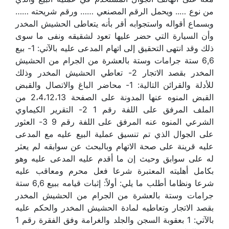
من نوع ….. ويحمل الرقم المصنعي …… ورقم شريحته ……
وبسماع أقواله واستجوابه أقر بأنه يتعاطى الحشيش المخدر
وأن السيارة التي حضر عليها تعود لشقيقه ونفى ما سوى
ذلك وقد انتهى التحقيق إلى اتهام المدعى عليه بالآتي: 1- بيع
6,6 ستة جرامات وستة بالعشرة من الجرام من الحشيش
المخدر بقصد الاتجار 2- تعاطي الحشيش المخدر وذلك
للأدلة والقرائن التالية: 1- محاضر الباغ والاتصال والقبض
القبض المنوه عنها المدونة على الصفحة 2،4،12،13 من
الملف المرفق على اللفة رقم 1 2- التقرير الكيماوي
الشرعي المنوه عنه المرفق على اللفة رقم 9 3- العثور
على الجوال الذي تم تنسيق عملية البيع عليه مع المدعى
عليه قرينة على صحة الاتهام وبالبحث عن سوابقه لم يعثر
له على سوابق وحيث إن ما أقدم عليه المدعى عليه وهو
بكامل أهليته المعتبرة شرعا فعل محرم ومعاقب عليه
شرعا ونظاما أطلب ما يلي: أولاً: إثبات قيامه ببيع 6,6 ستة
جرامات وستة بالعشرة من الجرام من الحشيش المخدر
بقصد الاتجار وتعاطيه لمادة الحشيش المخدر والحكم عليه
بالآتي: 1 بعقوبة السجن والجلد والغرامة وفق الفقرة رقم 1