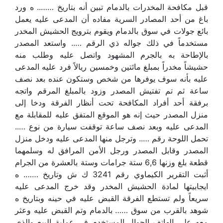
قبل مكافحة المخدرات بالدمام تبين أنه بتاريخ …….. ه ورد
باغ من أحد المصادر السرية مفاده أن المدعى عليه يعمل
بائع جولات في سوق بالدمام ويقوم بترويج الحشيش المخدر
مستخدماً في ذلك جواله ذي الرقم ….. واستعد المصدر
بالإطاحة به بالجرم المشهود واتصل عليه وطلب منه
حشيشاً مخدراً بمبلغ مائتين وخمسين ريالاً فرد عليه المدعى
عليه بأنه سوف يوفرها من شخص وستكون عنده بعد نصف
ساعة ثم تم تفتيش المصدر وزود بالمبلغ المرقم واتجه
برفقة أحد أفراد المكافحة تحت أنظار الفرقة ودخا إلى
منزل المصدر حيث إنه هو الموقع المتفق عليه للمقابلة مع
المدعى عليه وبعد نصف ساعة توقفت سيارة من نوع …..
تحمل اللوحة رقم ….. وترجل منها المدعى عليه ودخل منزل
المصدر وقابل المصدر ورجل الأمن المرافق له وسلمهما
قطعة بلغ وزنها 6,6 ستة جرامات وستة بالعشرة من الجرام
أثبت التقرير الكيماوي رقم 3241 ك ش وتاريخ ……. ه
ايجابيتها لمادة الحشيش المخدر وقد خرج المدعى عليه
سريعاً ولم تستطع الفرقة القبض عليه في حينه وبتاريخ ه
شوهد بالقرب من سوق …… بالدمام وتم القبض عليه وعثر
معه على الهاتف الجوال المستخدم في عملية البيع والذي