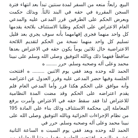
البيع. رابعاً: منعه من السفر لمدة سنتين تبدأ بعد انتهاء فترة
السجن المقررة في حقه في البند ثالثاً. وبذلك حكمت
وبعرض الحكم على الطرفين قرر المدعى عليه والمدعي
العام الاعتراض على الحكم وطلبا الاستئناف بلائحة يقدمها
كل واحد منهما فجرى إفهامهما بأنه سوف يجري بعد قليل
تسليم كل واحد منهما نسخة من الحكم لتقديم اللائحة
الاعتراضية خال ثلاثين يوماً يكون حقه في الاعتراض بعدها
ساقطاً ففهما ذلك وبالله التوفيق وصلى الله وسلم على نبينا
محمد وعلى آله وصحبه وسلم. حرر …….. ه
الحمد لله وحده وبعد ففي يوم الاثنين ……… ه افتتحت
الجلسة وفيها حضر المدعى عليه وقرر العدول عن اعتراضه
وأنه موافق على الحكم هكذا قرر وأما المدعي العام فلم
يقدم اعتراضه على الحكم وقد مضت المدة النظامية
للاعتراض لذا فقد سقط حقه في الاعتراض وأمرت برفع
المعاملة إلى محكمة الاستئناف وذلك بناء على المادة 195
من نظام الإجراءات الجزائية وبالله التوفيق وصلى الله على
نبينا محمد وعلى آله وصحبه وسلم. حرر في
الحمد لله وحده وبعد ففي يوم السبت ه الساعة الثانية
عشرة والنصف افتتحت الجلسة وفيها وردتنا المعاملة من