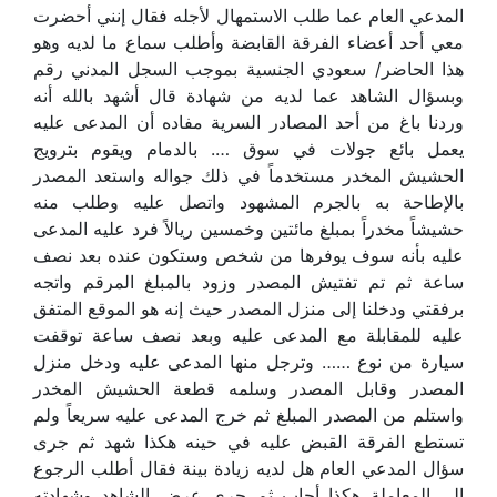
المدعي العام عما طلب الاستمهال لأجله فقال إنني أحضرت
معي أحد أعضاء الفرقة القابضة وأطلب سماع ما لديه وهو
هذا الحاضر/ سعودي الجنسية بموجب السجل المدني رقم
وبسؤال الشاهد عما لديه من شهادة قال أشهد بالله أنه
وردنا باغ من أحد المصادر السرية مفاده أن المدعى عليه
يعمل بائع جولات في سوق …. بالدمام ويقوم بترويج
الحشيش المخدر مستخدماً في ذلك جواله واستعد المصدر
بالإطاحة به بالجرم المشهود واتصل عليه وطلب منه
حشيشاً مخدراً بمبلغ مائتين وخمسين ريالاً فرد عليه المدعى
عليه بأنه سوف يوفرها من شخص وستكون عنده بعد نصف
ساعة ثم تم تفتيش المصدر وزود بالمبلغ المرقم واتجه
برفقتي ودخلنا إلى منزل المصدر حيث إنه هو الموقع المتفق
عليه للمقابلة مع المدعى عليه وبعد نصف ساعة توقفت
سيارة من نوع …… وترجل منها المدعى عليه ودخل منزل
المصدر وقابل المصدر وسلمه قطعة الحشيش المخدر
واستلم من المصدر المبلغ ثم خرج المدعى عليه سريعاً ولم
تستطع الفرقة القبض عليه في حينه هكذا شهد ثم جرى
سؤال المدعي العام هل لديه زيادة بينة فقال أطلب الرجوع
إلى المعاملة هكذا أجاب ثم جرى عرض الشاهد وشهادته