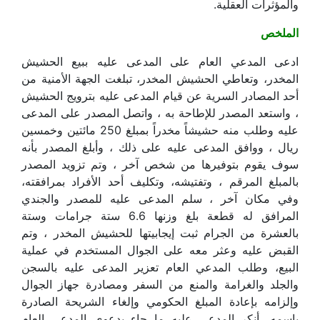
والمؤثرات العقلية.
الملخص
ادعى المدعي العام على المدعى عليه ببيع الحشيش
المخدر، وتعاطي الحشيش المخدر، تبلغت الجهة الأمنية من
أحد المصادر السرية عن قيام المدعى عليه بترويج الحشيش
، واستعد المصدر للإطاحة به ، واتصل المصدر على المدعى
عليه وطلب منه حشيشاً مخدراً بمبلغ 250 مائتين وخمسين
ريال ، ووافق المدعى عليه على ذلك ، وأبلغ المصدر بأنه
سوف يقوم بتوفيرها من شخص آخر ، وتم تزويد المصدر
بالمبلغ المرقم ، وتفتيشه، وتكليف أحد الأفراد بمرافقته،
وفي مكان آخر ، سلم المدعى عليه للمصدر والجندي
المرافق له قطعة بلغ وزنها 6.6 ستة جرامات وستة
بالعشرة من الجرام ثبت إيجابيتها للحشيش المخدر ، وتم
القبض عليه وعثر معه على الجوال المستخدم في عملية
البيع، وطلب المدعي العام تعزير المدعى عليه بالسجن
والجلد والغرامة والمنع من السفر ومصادرة جهاز الجوال
وإلزامه بإعادة المبلغ الحكومي وإلغاء الشريحة الصادرة
باسمه، أنكر المدعى عليه ما جاء بدعوى المدعي العام