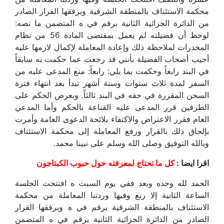
محكمة الاستئناف بالمنطقة الشرقية وبرفقها القرار الصادر
من الدائرة الجزائية الثانية برقم في ه المتضمن ما نصه:
لوحظ أن فضيلته لم يعمل بمقتضى المادة 56 من نظام
المخدرات لملاحظة ذلك وإعادة المعاملة لإكمال لازمها عليه
أجيب أصحاب الفضيلة بأنني قد رجعت عما حكمت به سابقاً
في البند رابعاً وحكمت بما يلي: رابعاً: منع المدعى عليه من
السفر لمدة ثلاث سنوات وستة أشهر تبدأ بعد انتهاء فترة
السحن المقررة في حقه في البند ثالثاً. وبعرض الحكم على
الطرفين قرر المدعى عليه القناعة بالحكم وأما المدعي
العام فقرر الاعتراض والاكتفاء بلائحة الدعوى العامة وأمرت
بإلحاق ذلك بالقرار ورفع المعاملة إلى محكمة الاستئناف
وبالله التوفيق وصلى الله وسلم على نبينا محمد.
اقرا
ايضا :
كل ما تحتاج لمعرفته حول حبوب الكبتاجون
الحمد لله وحده وبعد ففي يوم السبت ه افتتحت الجلسة
الساعة الثانية إلا ربع وفيها وردتنا المعاملة من محكمة
الاستئناف بالمنطقة الشرقية برقم في ه وبرفقها القرار
الصادر من الدائرة الجزائية الثانية برقم في ه المتضمن