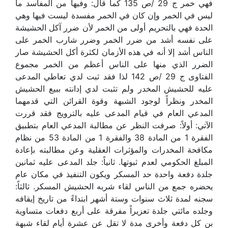
فهي خمر ج 29 /ص 135 كما قال: وفيها من المفاسد ما
ليس في الخمر وإن كان في الخمر مفسدة ليست فيها وهي
الحدة فهي بالتحريم أولى من الخمر لأن ضرر آكل الحشيشة
على نفسه أشد من ضرر الخمر وضرر شارب الخمر على
الناس أشد إلا أنه في هذه الأزمان لكثرة أكل الحشيشة صار
الضرر الذي منها على الناس أعظم من الخمر مجموع
الفتاوى ج 29 /ص 142 لذا فقد ثبت لدي تعاطي المدعى
عليه للحشيش المخدر ولم تثبت لدي إدانته ببيع الحشيش
المخدر ونظراً لوجود الشبهة وقوة القرائن التي قدمهما
المدعي العام في قيام المدعى عليه بالترويج فقد قررت
الآتي: أولاً: صرفت النظر عن مطالبة المدعي العام بتطبيق
الفقرة 1 من المادة 38 والفقرة 1 من المادة 53 من نظام
مكافحة المخدرات والمؤثرات العقلية وعن مطالبته بإعادة
المبلغ الحكومي لعدم ثبوتها. ثانياً: جلد المدعى عليه ثمانين
جلدة دفعة واحدة حد المسكر ويكون التنفيذ في مكان عام
يحضره جمع من الناس لقاء شربه الحشيش المسكر. ثالثاً:
سجنه لمدة ثلاث سنوات وستة أشهر ابتداءً من تاريخ إيقافه
وجلده مائتي جلدة تعزيراً مفرقة على أربع دفعات متساوية
بن كل دفعة وأخرى مدة لا تقل عن عشرة أيام لقاء شبهة