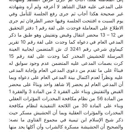
على المدعى عليه فقال الشاهد لا أعرفه ولم أره وشهادته
غير صحيحة هكذا أجاب ثم جرى رفع الجلسة للتأمل وفي
يوم السبت ه افتتحت الجلسة وفيها حضر الطرفان ثم جرى
الاطلاع على المعاملة فوجدت على لفة رقم 1 دفتر التحقيق
ص 12 – 13 محضر انتقال وقبض وتفتيش وهو طبق ما ذكر
المدعي العام في دعواه كما وجدت على لفة رقم 10 تقرير
كيماوي شرعي رقم 3241 ك ش المتضمن ايجابية العينة
المرسلة للحشيش المخدر كما وجدت على لفة رقم 15
كرت بصمات المدعى عليه المتضمن عدم وجود سوابق له
فبناءً على ما تقدم من دعوى المدعي العام وإجابة المدعى
عليه ونظراً لعدم اكتمال بينة المدعي العام على دعواه وبما
أن المدعي العام لم يحضر إلا شاهد واحد وبناءً على محضر
القبض والتفتيش وبناء على الفقرة 2 من المادة 3 والفقرة 1
من المادة 56 من نظام مكافحة المخدرات المؤثرات العقلي
وبناء على المادة 30 من اللائحة التنفيذية لنظام مكافحة
المخدرات والمؤثرات العقلية وبما أن الحشيش مسكر حيث
ذكر شيخ الإسلام ابن تيمية في مجموع الفتاوى ما نصه:
والصحيح أن الحشيشة مسكرة كالشراب وأن آكلها يحد منها