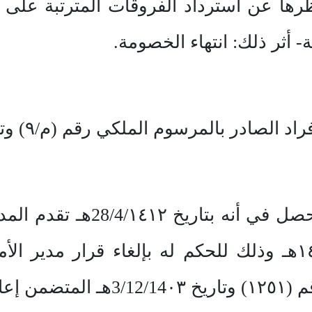
ا عن استرداد الفروقات المترتبة على تع
 أثر ذلك: انتهاء الخصومة.
حيث إن وقائع هذه الدعوى تتح
27/12/1٤١٢هـ بتعديل القرار رقم (١