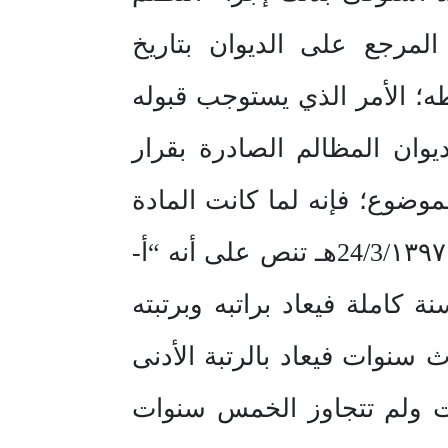
مرجع على الديوان بتاريخ
وفى شروطه؛ الأمر الذي يستوجب قبوله
يوان المظالم الصادرة بقرار
يما يتعلق في الموضوع؛ فإنه لما كانت المادة
(٥٨) من نظام خدمة الأفراد الصادر بالمرسوم الملكي رقم (م /٩) وتاريخ 24/3/١٣٩٧هـ تنص على أنه “أ-
 كاملة فيعاد براتبه وبرتبته
ث سنوات فيعاد بالرتبة الأدنى
ات ولم تتجاوز الخمس سنوات