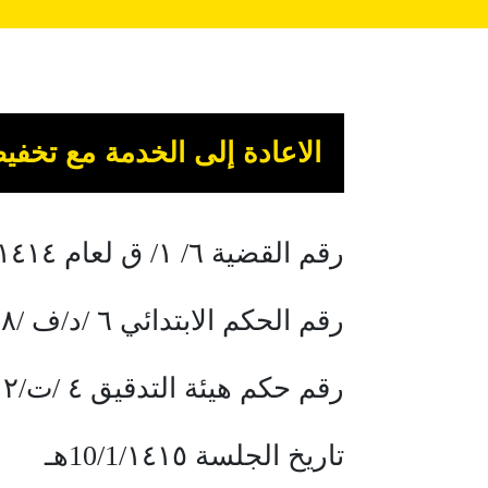
الاعادة إلى الخدمة مع تخفي
رقم القضية ٦/ ١/ ق لعام ١٤١٤هـ
رقم الحكم الابتدائي ٦ /د/ف /٨ لعام ١٤١٤ هـ
رقم حكم هيئة التدقيق ٤ /ت/٢ لعام ١٤١٥هـ
تاريخ الجلسة 10/1/١٤١٥هـ