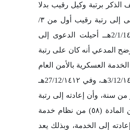
ف الذكر برتبة وكيل رقيب بدلا
من رتبة رقيب، وباعتباره مرقى إلى رتبة رقيب من 3/12/14٠٦هـ، ومرقى إلى رتبة رقيب أول من ٣/
١٢/14١٠ هـ، وباسترداد الفروق المالية المترتبة على ذلك. وبتاريخ 2/1/1٤١٤هــ أحيلت الدعوى إلى
أوضح المدعي أنه كان على رتبة
انتهت خدماته في 1/4/١٤٠٢هـ وعاد إلى الخدمة العسكرية بالأمن العام
في 3/12/14٠٣هـ برتبة رقيب عادي بموجب القرار رقم (١٢٥١) وتاريخ 3/12/١٤٠٣هـ، وفي 27/12/١٤١٢هـ
مة أكثر من سنة، وأن إعادته إلى رتبة
رقيب أمر مخالف للنظام، وأكد المدعي أنه يخضع لحكم الفقرة (ب) من المادة (٥٨) من نظام خدمة
عادته إلى الخدمة، وبذلك يعد