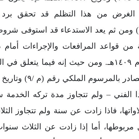
 الغرض من هذا التظلم قد تحقق برد ال
/١٤١٣هـ ورقم (٣٢٥٤٧/ف) ومن ثم يعد الاستدعاء قد است
ة من قواعد المرافعات والإجراءات أمام د
مجلس الوزراء رقم (١٩٠) لعام ١٤٠٩هـ. ومن حيث إنه ف
ا الفني – ولم تتجاوز مدة تركه الخدمة سنة
واتها، فاذا زادت عن سنة ولم تتجاوز الثلا
 مربوطها، أما إذا زادت عن الثلاث سنو