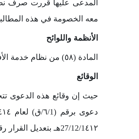
المدعى عليها قررت صرف نظره
معه الخصومة في هذه المطالبة-
الأنظمة واللوائح
المادة (٥٨) من نظام خدمة الأفراد الصادر بالمرسوم الملكي رقم (م/٩) وتاريخ24/ ٣ / 193٧ هـ.
الوقائع