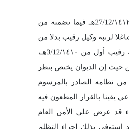
من حيث إن المدعي يطلب الحكم بإلغاء القرار رقم (١١٠٩٧ ) وتاريخ 27/12/١٤١٢هـ فيما تضمنه من
قم (١٢٥١) وتاريخ 3/12/١٤٠٣هـ واعتباره شاغلا لرتبة وكيل رقيب بدلا من
رتبة رقيب في 3/12/14٠٣هـ وشاغلا لرتبة رقيب من 3/12/١٤٠٦هـ ولرتبة رقيب أول من 3/12/١٤١٠هـ،
من حيث إن الديوان يختص بنظر
باعتبارها طعنا في قرار إداري عملا بنص المادة (٨/1/ب) من نظامه الصادر بالمرسوم
م يثبت علم المدعي يقينا بالقرار المطعون فيه
28/4هـ، وكان هذا الاستدعاء قد عرض على الأمن العام
 وتاريخ 29/6/١٤١٣هـ؛ فإنه يكون قد استوفى بذلك إجراء التظلم