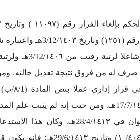
تعديل قرار إعادته إلى الخدمة ر
ما صرف له من فروق نتيجة تعديل حالته. و
هذه الدعوى 
الملكي رقم (م/٥١) وتاريخ 17/7/١٤٠٢هـ، ومن حيث إنه ل
بتاريخ سابق على تقدمه للديوان في /١٤١٣
بموجب كتاب الديوان رقم (٤٠٤٠/ ١)