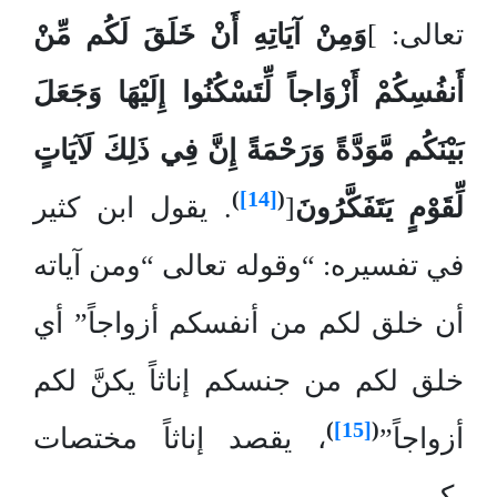
تعالى: ]
وَمِنْ آيَاتِهِ أَنْ خَلَقَ لَكُم مِّنْ
أَنفُسِكُمْ أَزْوَاجاً لِّتَسْكُنُوا إِلَيْهَا وَجَعَلَ
بَيْنَكُم مَّوَدَّةً وَرَحْمَةً إِنَّ فِي ذَلِكَ لَآيَاتٍ
)
[14]
(
لِّقَوْمٍ يَتَفَكَّرُونَ
[
. يقول ابن كثير
في تفسيره: “وقوله تعالى “ومن آياته
أن خلق لكم من أنفسكم أزواجاً” أي
خلق لكم من جنسكم إناثاً يكنَّ لكم
)
[15]
(
أزواجاً”
، يقصد إناثاً مختصات
بكم.