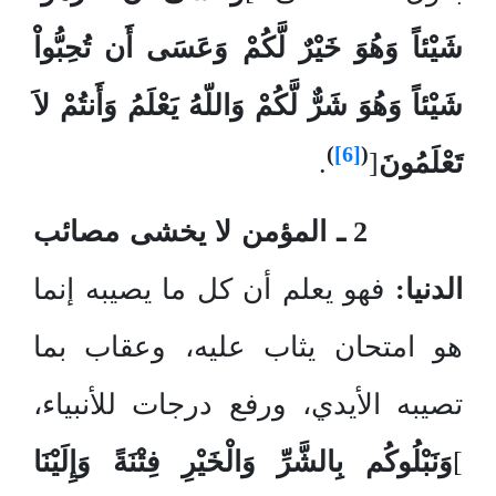
شَيْئاً وَهُوَ خَيْرٌ لَّكُمْ وَعَسَى أَن تُحِبُّواْ
شَيْئاً وَهُوَ شَرٌّ لَّكُمْ وَاللّهُ يَعْلَمُ وَأَنتُمْ لاَ
)
[6]
(
تَعْلَمُونَ
[
.
2 ـ المؤمن لا يخشى مصائب
الدنيا:
فهو يعلم أن كل ما يصيبه إنما
هو امتحان يثاب عليه، وعقاب بما
تصيبه الأيدي، ورفع درجات للأنبياء،
]
وَنَبْلُوكُم بِالشَّرِّ وَالْخَيْرِ فِتْنَةً وَإِلَيْنَا