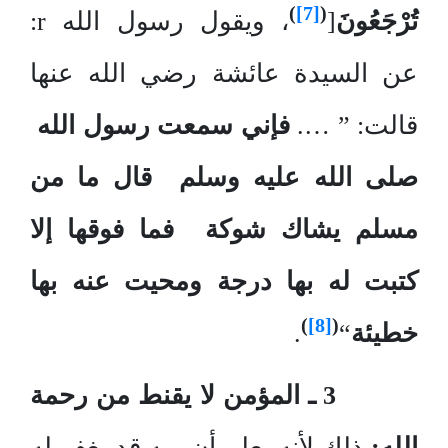
)
[7]
(
تُرْجَعُونَ
[
، ويقول رسول الله r:
عن السيدة عائشة رضي الله عنها
قالت: ” ….
فإني سمعت رسول الله
صلى الله عليه وسلم قال ما من
مسلم يشاك شوكة فما فوقها إلا
كتبت له بها درجة ومحيت عنه بها
)
[8]
(
خطيئة
“
.
3
ـ المؤمن لا يقنط من رحمة
الله:
ذلك لأنه يعلم أن ربه قد يغفر له