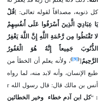
كل ذنوبه، مصداقاً لقوله تعالى: ]
ق
ُلْ
يَا عِبَادِيَ الَّذِينَ أَسْرَفُوا عَلَى أَنفُسِهِمْ
لا تَقْنَطُوا مِن رَّحْمَةِ اللَّهِ إِنَّ اللَّهَ يَغْفِرُ
الذُّنُوبَ جَمِيعاً إِنَّهُ هُوَ الْغَفُورُ
)
[9]
(
الرَّحِيمُ
[
، ولأنه يعلم أن الخطأ من
طبع الإنسان، وأنه لابد منه، لما رواه
أنس بن مالك قال: قال رسول الله r
:
“
كل ابن آدم خطاء وخير الخطائين