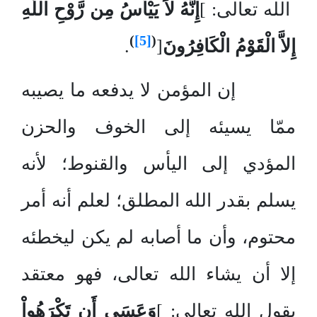
الله تعالى: ]
إ
ِنَّهُ لاَ يَيْأَسُ مِن رَّوْحِ اللّهِ
)
[5]
(
إِلاَّ الْقَوْمُ الْكَافِرُونَ
[
.
إن المؤمن لا يدفعه ما يصيبه
ممّا يسيئه إلى الخوف والحزن
المؤدي إلى اليأس والقنوط؛ لأنه
يسلم بقدر الله المطلق؛ لعلم أنه أمر
محتوم، وأن ما أصابه لم يكن ليخطئه
إلا أن يشاء الله تعالى، فهو معتقد
بقول الله تعالى: ]
وَعَسَى أَن تَكْرَهُواْ