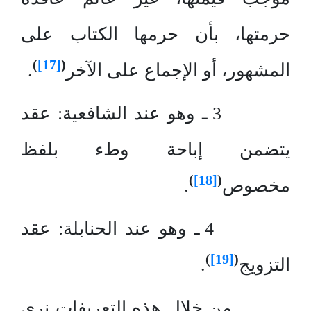
حرمتها، بأن حرمها الكتاب على
)
[17]
(
المشهور، أو الإجماع على الآخر
.
3 ـ وهو عند الشافعية: عقد
يتضمن إباحة وطء بلفظ
)
[18]
(
مخصوص
.
4 ـ وهو عند الحنابلة: عقد
)
[19]
(
التزويج
.
من خلال هذه التعريفات نرى