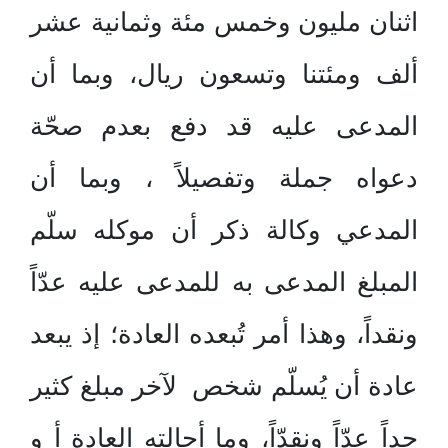
اثنان مليون وخمس مئة وثمانية عشر
ألف ومئتنا وتسعون ريال، وبما أن
المدعى عليه قد دفع بعدم صحّة
دعواه جملة وتفصيلاً ، وبما أن
المدعي وكالة ذكر أن موكله سلّم
المبلغ المدعى به للمدعى عليه عدّاً
ونقداً، وهذا أمر تُبعده العادة؛ إذ يبعد
عادة أن يُسلّم شخص لآخر مبلغ كثير
جداً عدّاً ونقدّاً، وما أحالته العادة أ و