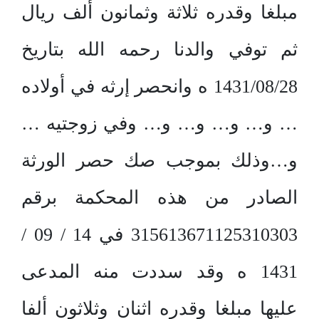
مبلغا وقدره ثلاثة وثمانون ألف ريال
ثم توفي والدنا رحمه الله بتاريخ
1431/08/28 ه وانحصر إرثه في أولاده
… و… و… و… و… وفي زوجتيه …
و…وذلك بموجب صك حصر الورثة
الصادر من هذه المحكمة برقم
315613671125310303 في 14 / 09 /
1431 ه وقد سددت منه المدعى
عليها مبلغا وقدره اثنان وثلاثون ألفا