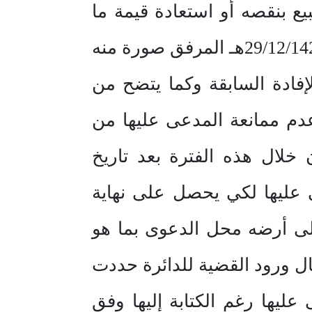
ع بنقصه أو استعادة قيمة ما
نقص بقيمة ما اشترى به أو فسخ عقد البيع وتم الكتابة مرة أخرى بتاريخ 29/12/1421هـ المرفق صورة منه
ا رقم (٨٣٦٣) وتاريخ 12/2/١٤٢٢ هـ بنفس الإفادة السابقة وكما يتضح من
دم ممانعة المدعى عليها من
 خلال هذه الفترة بعد تاريخ
ى في 20/7/١٤٢٢ هـ يراجع المدعى عليها لكي يحصل على نهاية
لى أرضه محل الدعوى بما هو
ل ورود القضية للدائرة حددت
المدعى عليها رغم الكتابة إليها وفق