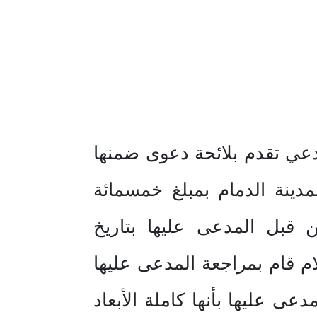
دعي تقدم بلائحة دعوى ضمنها
م بشراء قطعتي أرض رقم (٣٨١/ ٣٨٢) بمخطط رقم (١/ ٣٧) بمدينة الدمام بمبلغ خمسمائة
قبل المدعى عليها بتاريخ
تلام قام بمراجعة المدعى عليها
عى عليها بأنها كاملة الأبعاد