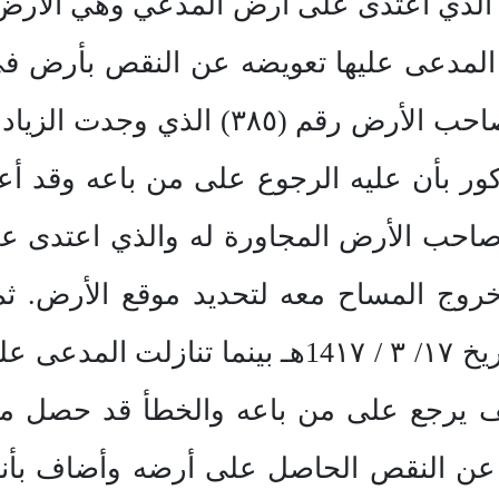
أن تستوفي قيمة الزيادة من صاحب الأرض
مذكور بأن عليه الرجوع على من باعه وقد
احب الأرض المجاورة له والذي اعتدى على أ
وخروج المساح معه لتحديد موقع الأرض. 
المجاورة على رخصة البناء بتاريخ ١٧/ ٣ / 14١٧هـ
ي 26/2/1418هـ فكيف يرجع على من باعه والخطأ قد 
ن عن النقص الحاصل على أرضه وأضاف بأ