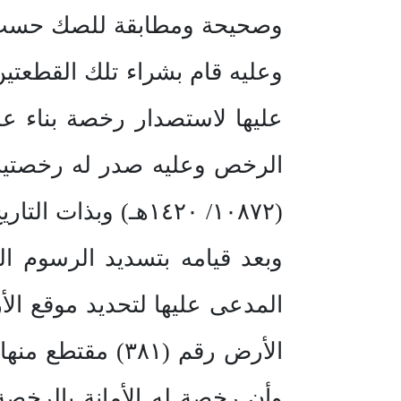
عليها لاستصدار رخصة بناء 
(١٠٨٧٢/ ١٤٢٠هـ) و
وبعد قيامه بتسديد الرسوم ال
المدعى عليها لتحديد موقع ال