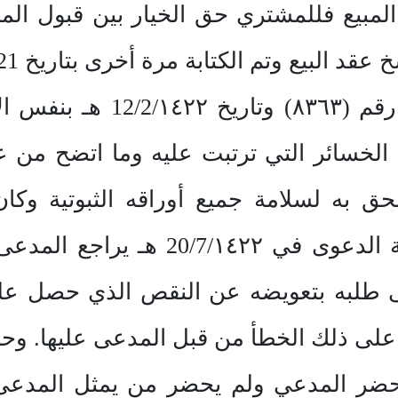
مبيع فللمشتري حق الخيار بين قبول المبي
إلا أن الوزارة أفادت بخطابه
الخسائر التي ترتبت عليه وما اتضح من ع
ق به لسلامة جميع أوراقه الثبوتية وكان
12/2/١٤٢٢ هـ حتى تاريخ إقامة الدعو
لى طلبه بتعويضه عن النقص الذي حصل ع
على ذلك الخطأ من قبل المدعى عليها. وحا
سة يوم 21/8/١٤٢٢ هـ حضر المدعي ولم يحضر من يمثل 