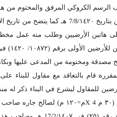
وعليه قام بشراء تلك القطعتين بتاريخ 7/8/١٤٢٠
على هاتين الأرضيين وطلب منه عمل مخطط
بذات التاريخ مصدقة ومختومة من المدعى عليها و
مقررة قام بالتعاقد مع مقاول للبناء على
أرضين للمقاول ليشرع في البناء ذكر له م
وأن رخصة له الأمانة بالرخصة رقم