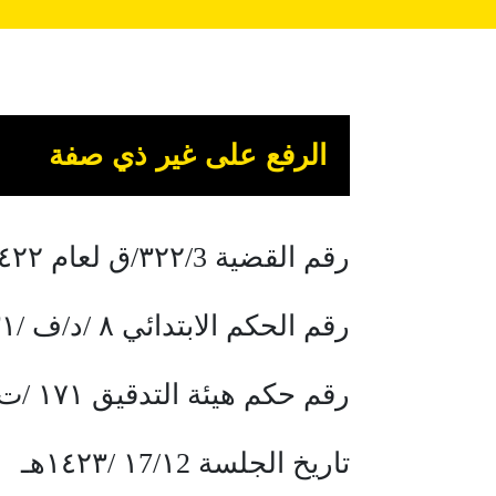
الرفع على غير ذي صفة
رقم القضية ٣٢٢/3/ق لعام ١٤٢٢هـ
رقم الحكم الابتدائي ٨ /د/ف /٣١ لعام ١٤٢٣ هـ
رقم حكم هيئة التدقيق ١٧١ /ت / ١ لعام ١٤٢٣ هـ
تاريخ الجلسة ١7/١2 /١٤٢٣هـ