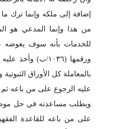
من هذا وإنما المدعي هو المت
ورقمها (١٠٣٦/ب) و
ويطلب مساعدته في حل موضوعه