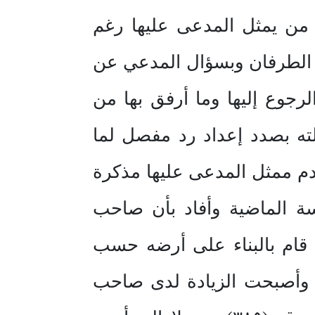
دعي ولم يحضر من يمثل المدعى عليها رغم
لديوان الإلحاقي المرفق وبجلسة 9/10/١٤٢٢ هـ حضر الطرفان وبسؤال المدعي عن
جوع إليها وما أرفق بها من
ته بصدد إعداد رد مفصل لما
5/11/١ هـ حضر الطرفان وقدم ممثل المدعى عليها مذكرة
 الماضية وأفاد بأن صاحب
رض المجاورة للمدعي من الجهة الجنوبية صاحب القطعة رقم (٣٨٣) قام بالبناء على أرضه حسب
ر وأصبحت الزيادة لدى صاحب