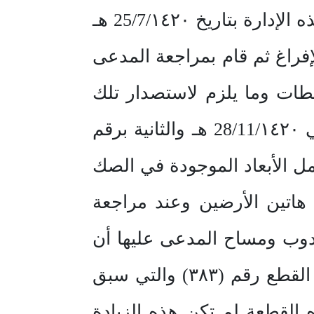
وصحيحة ومطابقة للصك حسب الرسم الكروكي المرفق والمختوم من هذه الإدارة بتاريخ 25/7/١٤٢٠ هـ
 هـ كما يتضح من تاريخ الإفراغ ثم قام بمراجعة المدعى
ات وما يلزم لاستصدار تلك
الرخص وعليه صدر له رخصتين للأرضين الأولى برقم (١٠٨٧٢/ ١٤٢٠) في 28/11/١٤٢٠ هـ والثانية برقم
بكامل الأبعاد الموجودة في الصك
 هاتين الأرضين وعند مراجعة
ندوب ومساح المدعى عليها أن
الأرض رقم (٣٨١) مقتطع منها (٣٠ م X 4م=١٢٠ م) لصالح جاره صاحب القطع رقم (٣٨٣) والتي سبق
 (٢٥) في 17/2/١٤٠٧ هـ وصاحب هذه القطعة لم تكن هذه الزيادة