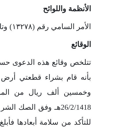
الأنظمة واللوائح
الأمر السامي رقم (١٣٢٧٨) وتاريخ 9/6/1401هـ.
الوقائع
تتلخص وقائع هذه الدعوى حسبم
وخمسين ألف ريال من الموا
26/2/1418هـ وفق الصك
للتأكد من سلامة أبعادها فأبلغ