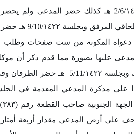
الخطاب المرفق، وبجلسة 2/6/١٤٢٢ هـ كذلك حضر الم
الكتابة إليها بخطاب ا
ة دعواه المكونة من ست صفحات وطلب الر
مدعى عليها بصورة مما قدم ذكر أن موكل
ذكره المدعي وطلب آجلا لذلك وبجلسة ٤٢٢
 على مذكرة المدعي المقدمة في الجلسة
الأ
 زحف على أرض المدعي مقدار أربعة أمتا