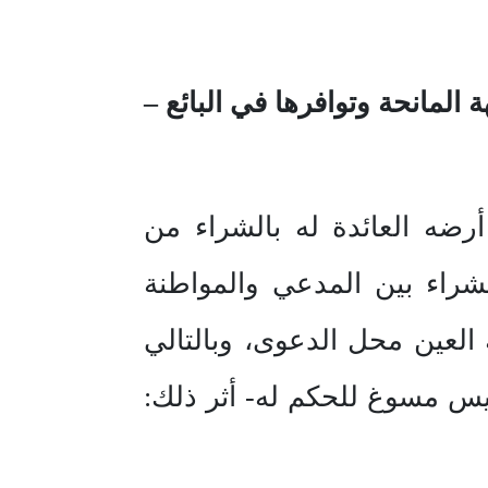
لمانحة وتوافرها في البائع –
رضه العائدة له بالشراء من
لشراء بين المدعي والمواطنة
العين محل الدعوى، وبالتالي
يس مسوغ للحكم له- أثر ذلك: