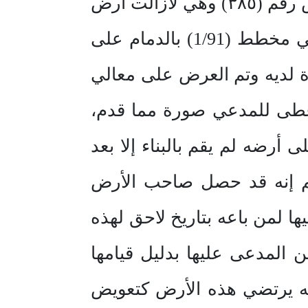
الأرض المجاور لصاحب الأرض الذي اعتدى على أرض المدعي وهي الأرض رقم (٣٨٥) وهي لازالت أرض
فضاء ولم يبن بها وقد حاولت المدعى عليها تعويضه عن النقص بأرض في مخطط (1/91) بالدمام على
 رقم (٣٨٥) الذي وجدت الزيادة لديه وتم العرض على معالي
 أعطى للمدعي صورة مما قدم،
رضه لم يقم بالبناء إلا بعد
ثم إنه قد حصل صاحب الأرض
 بينما تنازلت المدعى عليها لمن باعه بتاريخ لاحق لهذه
حصل من المدعى عليها بدليل قيامها
نه يرتضي هذه الأرض كتعويض