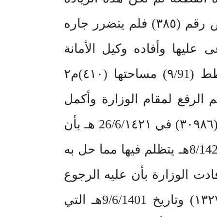
إضافة إلى ملكه وإنما ترك ما يعادل هذه الزيادة في الجانب الأخر بالأرض رقم (٣٨٥) فلم يتضرر جاره
 عليها وأفاده وكيل الأمانة
للخدمات بأنه سوف يعوضه عن هذه الأمتار المقتطعة بأرض في مخطط (٩/91) مساحتها (٤١٠)م٢
ه تم الرفع لمقام الوزارة وأكمل
بالمعاملة كل الأوراق الثبوتية والإيضاحية ثم أفادت الوزارة بالخطاب رقم (٣٠٩٨٦) في 26/6/١٤٢١ هـ بأن
عليه الرجوع على من باعه ثم قام بالكتابة لأمين مدينة الدمام في شهر 8/1421هـ يتظلم فيها مما حل به
ت الوزارة بأن عليه الرجوع
على من باعه للقاعدة الفقهية المؤيدة بالأمر السامي الكريم رقم (١٣٢٧٨) وتاريخ 9/6/1401هـ التي