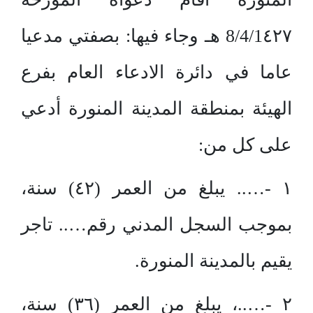
8/4/1٤٢٧ هـ وجاء فيها: بصفتي مدعيا
عاما في دائرة الادعاء العام بفرع
الهيئة بمنطقة المدينة المنورة أدعي
على كل من:
١ -….. يبلغ من العمر (٤٢) سنة،
بموجب السجل المدني رقم….. تاجر
يقيم بالمدينة المنورة.
٢ -…..، يبلغ من العمر (٣٦) سنة،