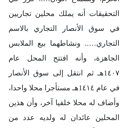
التحقيقات أنه يملك محلين تجاريين
في سوق الأنصار التجاري بالاسم
التجاري….. ونشاطهما بيع الملابس
الجاهزة، وأنه افتتح المحل عام
1٤٠٧هـ ثم انتقل إلى سوق الأنصار
في عام 1٤١٤هـ مستأجرا محلا واحدا،
وأضاف له محلا خلفيا آخر، وأن هذين
المحلين عائدان له ولديه عدد من