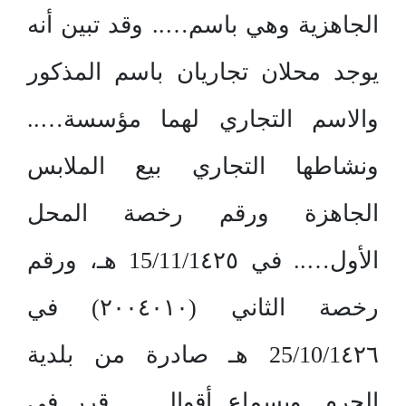
الجاهزية وهي باسم….. وقد تبين أنه
يوجد محلان تجاريان باسم المذكور
والاسم التجاري لهما مؤسسة…..
ونشاطها التجاري بيع الملابس
الجاهزة ورقم رخصة المحل
الأول….. في 15/11/1٤٢٥ هـ، ورقم
رخصة الثاني (٢٠٠٤٠١٠) في
25/10/1٤٢٦ هـ صادرة من بلدية
الحرم. وبسماع أقوال….. قرر في