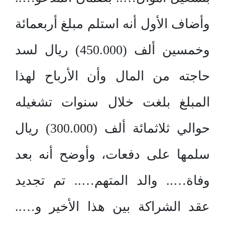
وأضاف الأول أنه استلم مبلغ أربعمائة
وخمسين ألف (450.000) ريال لسد
حاجته من المال وأن الأرباح لهذا
المبلغ بلغت خلال سنوات تشغيله
حوالي ثلاثمائة ألف (300.000) ريال
سلمها على دفعات، وأوضح أنه بعد
وفاة….. والد المتهم….. تم تجديد
عقد الشراكة بين هذا الأخير و…..