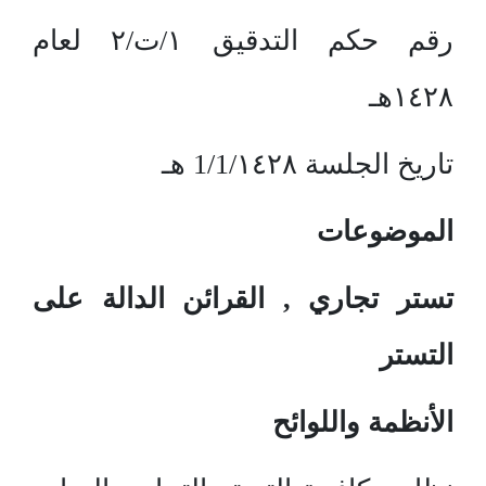
رقم حكم التدقيق ١/ت/٢ لعام
١٤٢٨هـ
تاريخ الجلسة 1/1/١٤٢٨ هـ
الموضوعات
تستر تجاري , القرائن الدالة على
التستر
الأنظمة واللوائح