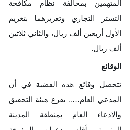
المتهمين بمخالفة نظام مكافحة
التستر التجاري وتعزيرهما بتغريم
الأول أربعين ألف ريال، والثاني ثلاثين
ألف ريال.
الوقائع
تتحصل وقائع هذه القضية في أن
المدعي العام….. بفرع هيئة التحقيق
والادعاء العام بمنطقة المدينة
المنورة أقام دعواه المؤرخة