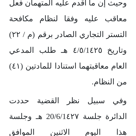
وحيث إن ما أقدم عليه المتهمان فعل
معاقب عليه وفقا لنظام مكافحة
التستر التجاري الصادر برقم (م / ٢٢)
وتاريخ ٤/٥/1٤٢٥ هـ طلب المدعي
العام معاقبتهما استنادا للمادتين (٤١)
من النظام.
وفي سبيل نظر القضية حددت
الدائرة جلسة 20/6/1٤٢٧ هـ وجلسة
هذا اليوم الاثنين الموافق