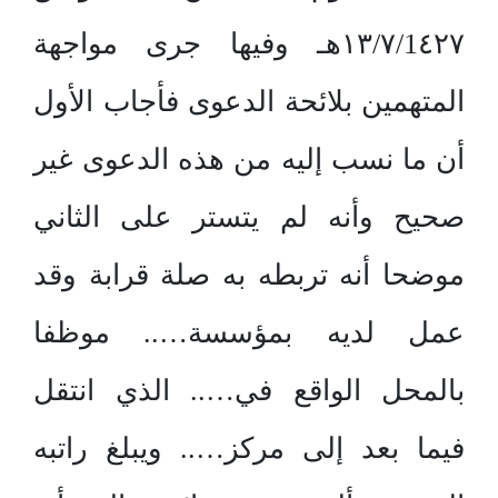
١٣/٧/1٤٢٧هـ وفيها جرى مواجهة
المتهمين بلائحة الدعوى فأجاب الأول
أن ما نسب إليه من هذه الدعوى غير
صحيح وأنه لم يتستر على الثاني
موضحا أنه تربطه به صلة قرابة وقد
عمل لديه بمؤسسة….. موظفا
بالمحل الواقع في….. الذي انتقل
فيما بعد إلى مركز….. ويبلغ راتبه