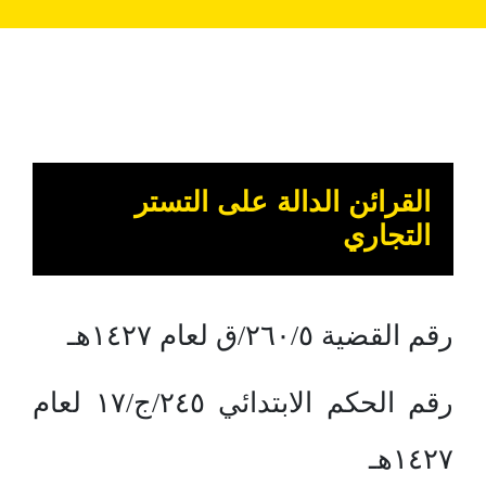
القرائن الدالة على التستر
التجاري
رقم القضية ٢٦٠/٥/ق لعام ١٤٢٧هـ
رقم الحكم الابتدائي ٢٤٥/ج/١٧ لعام
١٤٢٧هـ