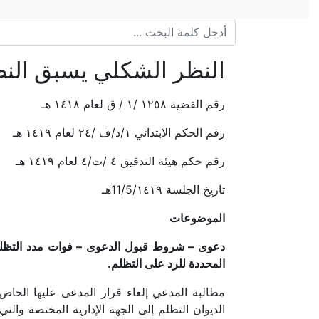
النظر الشكلي يسبق الن
رقم القضية ١٢٥٨ /١ / ق لعام ١٤١٨ هـ
رقم الحكم الابتدائي ١/د/ف /٢٤ لعام ١٤١٩ هـ
رقم حكم هيئة التدقيق ٤ /ت/٤ لعام ١٤١٩ هـ
تاريخ الجلسة 11/5/١٤١٩هـ
الموضوعات
دعوى – شروط قبول الدعوى – فوات مدد التظلم
المحددة للرد على التظلم.
مطالبة المدعي إلغاء قرار المدعى عليها الخاص 