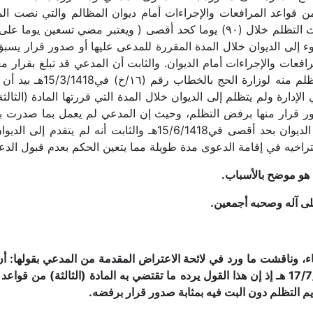
 (١٩٠) وتاريخ 16/11/١٤٠٩هـ المتضمن قواعد المرافعات والإجراءات أمام ديوان المظالم 
الرفع إلى الجهة الإدارية التي يتعين عليها أن تبحث التظلم خلال (٩٠) يوما كحد أق
 إلى الديوان خلال المدة المقررة للمدعى عليها أو صدور قرار يسبق
فعات والإجراءات أمام الديوان. والثابت أن المدعي قد تبلغ بقرار 
الهيئة الابتدائية للمطوفي
ي مع تراخي الإدارة ولم يتظلم إلى الديوان خلال المدة التي قررتها المادة (ا
ور قرار منها برفض التظلم، وحيث إن المدعي لم يعمل بما صدرت به
خيه في إقامة الدعوى مدة طويلة مما يتعين الحكم بعدم قبول الدعوى 
 هو موضح بالأسباب.
لى آله وصحبه أجمعين.
ضاء، وناقشت ما ورد في لائحة الاعتراض المقدمة من المدعي بقولها: أ
المدعى عليها قرارها برفض التظلم بتاريخ 17/7/1418 هـ إذ إن هذا القول يرده ما تقتضي به الما
يم التظلم دون البت فيه بمثابة صدور قرار برفضه.