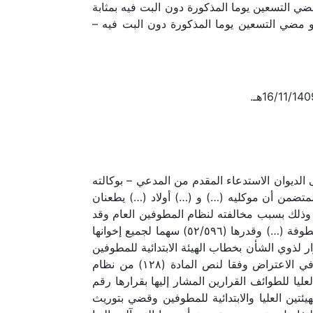
ضي التسعين يوما المذكورة دون البت فيه بمثابة
و مضي التسعين يوما المذكورة دون البت فيه –
ما يبين من مطالعة أوراقها بالقدر اللازم للحكم فيها في أنه بتاريخ 14/9/1418هـ ورد إلى الديوان الاستدعاء المقدم من المدعي – بوكالته
انية بمكة المكرمة (…). والمتضمن أن موكليه (…) و (…) أولاد (…) يطعنان
توفية (…) – رحمها الله وذلك بسبب مخالفته لنظام المطوفين العام وقد
جاء في لائحة الدعوى أنه بتاريخ 8/7/1417هـ صدر قرار الهيئة الابتدائية للمطوفين رقم (١٠٩) وقضى بتوريث أسهم المطوفة (…) وقدرها (٥٢/٥٩٦) سهما لجميع إخوانها
نظام المطوفين العام ثم بلغ هذا القرار لذوي الشأن بخطاب الهيئة الابتدائية للمطوفين
رقم (٦٠٢) وتاريخ 8/7/1417هـ ولم يعترض أي منهم بما فيهم (…) خلالى المدة المحددة لذلك ومن ثم سقط حقه في الاعتراض وفقا لنص المادة (١٢٨) من نظام
رارها المار ذكره بقرارها رقم (١٦٥) وتاريخ ١2/١٠/14١7 هـ وأيدت الهيئة العليا للطوائف القرارين المشار إليها بقرارها رقم
الحج رقم (٥٨١/٤١٨/خ) في 26/1/١٤١٨هـ والذي نقض قرار الهيئتين العليا والابتدائية للمطوفين وقضي بتوريث