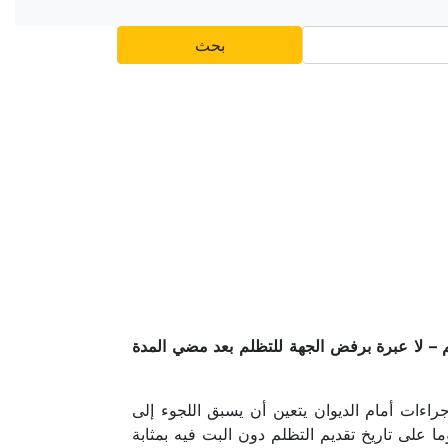
بحث
 لا عبرة برفض الجهة للتظلم بعد مضي المدة
راءات أمام الديوان يتعين أن يسبق اللجوء إلى
ا أن تبحث التظلم خلال (٩٠) يوما ويعتبر مضي تسعين يوما على تاريخ تقديم التظلم دون البت فيه بمثابة