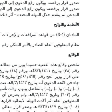
صدور قرار برفضه، ويكون رفع الدعوى إلى الديوان
صدور قرار برفضه، ويكون رفع الدعوى إلى الديو
المدعي لم يتقدم خلال المهلة المحددة – أثر ذلك
الأنظمة واللوائح
المادتان (1-3) من قواعد المرافعات والإجراءات أمام ديوان المظالم الصادرة بقرار مجلس الوزراء رقم (١٩٠) وتاريخ 16/11/1409هـ.
نظام المطوفين العام الصادر بالأمر الملكي رقم (٧٢٦٧) في 3/11/١٣٦٧هـ.
الوقائع