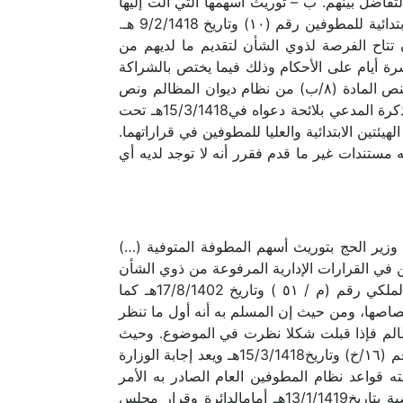
لتفاضل بينهم. ب – توريث أسهمها التي آلت إليها
من والدتها لأخيها الشقيق (…) دون باقي إخوانها. وتم تبليغ قرار معالي وزير الحج بموجب خطاب نائب رئيس الهيئة الابتدائية للمطوفين رقم (١٠) وتاريخ 9/2/1418 هـ.
دة وكيل وزارة الحج رقم (٩٢٣/1/١٨) وتاريخ11/2/1418هـ. وذلك دون أن تتاح الفرصة لذوي الشأن لتقديم ما لديهم من
لاعتراض خلال عشرة أيام على الأحكام وذلك فيما يختص بالشراكة
والقسمة والتنازع على المصالح غير ذات العلاقة المباشرة بأشخاص الحجاج وتم التظلم من قرار معالي الوزير وفقا لنص المادة (٨/ب) من نظام ديوان المظالم ونص
المادة (الثالثة) من قواعد الإجراءات والمرافعات أمام ديوان المظالم. وكان تاريخ التظلم أمام الجهة الإدارية حسب مذكرة المدعي بلائحة دعواه في15/3/1418هـ تحت
لهيئتين الابتدائية والعليا للمطوفين في قراراتهما.
 لديه مستندات غير ما قدم فقرر أنه لا توجد لديه أي
لقرار رقم (٥٨١/٤١٨ /خ) وتاريخ 26/1/1418هـ الصادر من معالي وزير الحج بتوريث أسهم المطوفة المتوفية (…)
في القرارات الإدارية المرفوعة من ذوي الشأن
والتي يختص ديوان المظالم بنظرها ولائيا كما نص عليه في المادة (الثامنة) من نظامه (٨/1/ب) الصادر بالمرسوم الملكي رقم (م / ٥١ ) وتاريخ 17/8/1402هـ كما
القاضي بتنظيم دوائر الديوان وتحديد اختصاصها، ومن حيث إن المسلم به أنه أول ما تنظر
فعات والإجراءات أمام ديوان المظالم فإذا قبلت شكلا نظرت في الموضوع. وحيث
إن الثابت من الأوراق أن قرار الوزير رقم (٥٨١/٤١٨/خ) وتاريخ 26/1/1418هـ فد تظلم منه وكيل المدعين بالخطاب رقم (١٦/خ) وتاريخ15/3/1418هـ ويعد إجابة الوزارة
ء القرار لمخالفته قواعد نظام المطوفين العام الصادر به الأمر
الملكي رقم (٧٢٦٧) في 3/11/١٣٦٧هـ. وبعد اطلاع الدائرة على ما ورد بلائحة دعوى المدعي وما قرره بضبط القضية بتاريخ13/1/1419هـ أمامالدائرة وقرار مجلس