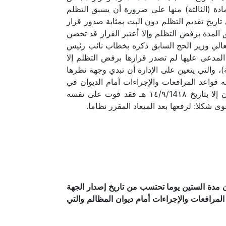
والتي نصت المادة (الثالثة) منها على ضرورة أن يسبق التظلم
صى ( ويعتبر مضي تسعين يوما على تاريخ تقديم التظلم دون البت بمثابة صدور قرار
 المدة برفض التظلم وإلا أعتبر القرار قد تحصن
معالي وزير الحج السابق ذكره بخطاب نائب رئيس
ن بتاريخ 9/2/١٤١٨هـ وتظلم منه لوزارة الحج بالخطاب رقم (١٦/خ) في15/3/1418هـ بيد أن المدعى عليها لم تصدر قرارها برفض التظلم إلا
لثالثة)، والتي يتعين على الإدارة أن تبدي وجهة نظرها
 قواعد المرافعات والإجراءات أمام الديوان في
هذا الشأن وكان يتعين على المدعي اللجوء إلى الديوان بحد أقصى في15/6/1418هـ والثابت أنه لم يتقدم إلى الديوان إلا بتاريخ ١٤/٩/14١٨ هـ فقد فوت على نفسه
شكلا: لرفعها بعد الميعاد المقرر نظاما.
ن مدة الستين يوما تحتسب من تاريخ إصدار الجهة
دة (الثالثة) من قواعد المرافعات والإجراءات أمام ديوان المظالم والتي