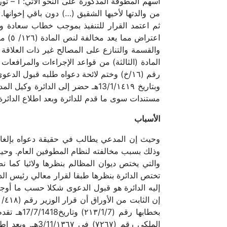
أسهم المطوفة المذكورة على النحو الآتي: أ – تور
اعتر
رقم (١٦/خ) وختم لائحة دعواه طلبه قبول الد
وبتاريخ 13/1/١٤١٩هـ حضر إلى الد
مستندات سوى ما قدم للدائرة وبعد اطلاع الدائر
الأسباب
وذلك بسبب مخالفته لنظام المطوفين العام. وحي
بخطابها ر