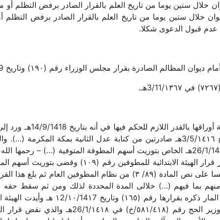
 خلال ستين يوما من تاريخ العلم بالقرار الصادر برفض التظلم أو م
ان خلال ستين يوما من تاريخ العلم بالقرار الصادر برفض التظلم أ
: عدم قبول الدعوى شكلا.
تتلخص وقائع هذه القضية حسب
رقم (٣٨) وتاريخ 13/1/١٤١١هـ ورقم (١٨) وتاريخ 3/5/١٤١٦هـ صادرتين من كتابة عدل الث
على قرار وزير الحج رقم (٥٨١/418ح) وتاريخ 26/1/1418هـ الخاص بتوريث أسهم المطوفة الم
(…) و(…) و(…) و(…) بالتفاضل بينهم، وذلك تأسيسا على نص المادة (٨٩/ ٣) من 
المطوفين العام، ثم أكدت الهيئة الابتدائية ق
(١٠٨) وتاريخ 6/11/١٤١٧ هـ وصدر قرار معالي وزير 