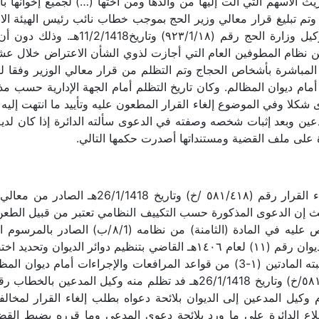
يث الأسهم التي آلت إليها من والدها ومن أختها (…) لجميع إخوانها با
ثم اعتمد القرار للتنفيذ بموجب خطاب سعا
اض مما يعد مخالفة لنص المادة (١٢٦/ ٥) من نظام المطوفين العام التي أجازت لذوي الشأن ا
عوى شكلا وفي الموضوع إلغاء القرار المطعون عليه وتأييد ما انتهت إليه ا
ائرة وكيل المدعين وبعد إثبات شخصه وصفته في الدعوى سألته الدائرة إذا كان
ة على ملف القضية ومستنداتها أصدرت حكمها التالي.
وحيث إن المدعي يطالب في حقيقة دعواه بإلغاء ا
ث إن الدعوى المذكورة حسب التكييف النظامي تعتبر من قبيل الطعن 
تختص الدائرة بنظرها طبقا لقرار معالي رئيس الديوان رقم (١١) لعام ١٤٠٦هـ 
إليه الدائرة هو قبول الدعوى شكلا حسب ما أوجبته المادتين (١-3) من قواعد المرا
قم (٢١٣/1/7) وتاريخ17/7/1418هـ تقدم وكيل المدعين إلى الديوان بلائحة دعواه بطلب إلغا