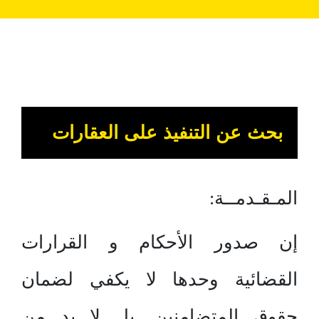
بحث عن التنفيذ على العقارات
المـقـدمــة:
إن صدور الأحكام و القرارات
القضائية وحدها لا يكفي لضمان
حقوق المتضامنين, بل لا بد من