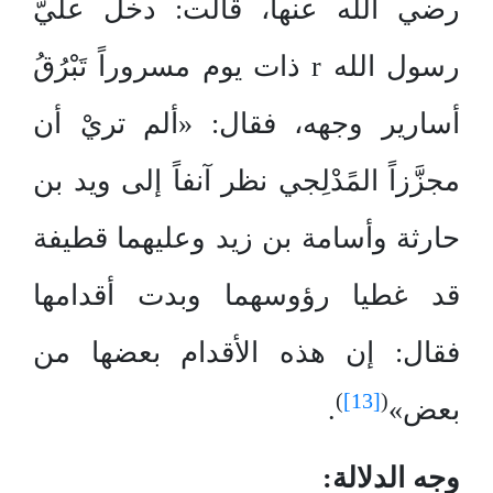
رضي الله عنها، قالت: دخل عليّ
رسول الله r ذات يوم مسروراً تَبْرُقُ
أسارير وجهه، فقال: «ألم تريْ أن
مجزَّزاً المًدْلِجي نظر آنفاً إلى ويد بن
حارثة وأسامة بن زيد وعليهما قطيفة
قد غطيا رؤوسهما وبدت أقدامها
فقال: إن هذه الأقدام بعضها من
)
[13]
(
بعض»
.
وجه الدلالة: