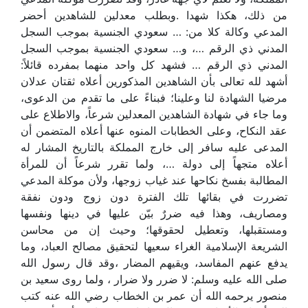
من ذلك، هكذا شهدا .وبطلب معدلين للشاهدين أحضر
المدعي وكالة كلا من: … سعودي الجنسية بموجب السجل
المدني ذي الرقم …، و… سعودي الجنسية بموجب السجل
المدني ذي الرقم … فشهد كل واحد منهما بمفرده قائلاً:
أشهد لله تعالى بأن الشاهدين المذكورين أعلاه ثقتان عدلان
مرضيا الشهادة لنا وعلينا؛ فبناءً على ما تقدم من الدعوى،
وما جاء في شهادة الشاهدين المعدلين شرعاً، والاطلاع على
عقد النكاح، وعلى الخطابات المنوه عنها أعلاه المتضمن أن
المدعى عليه سافر إلى خارج المملكة بالتاريخ المشار له
أعلاه متجهاً إلى دولة …، ولما تقرر شرعاً أن للمرأة
المطالبة بفسخ نكاحها عند غياب زوجها، ولأن موكلة المدعي
تضررت في بقائها تلك الفترة دون زوج ودون نفقة
ومصاريف، وهذا فيه ضررٌ بيّن عليها في دينها ونفسها
ومستقبلها، وتعطيل لحقوقها؛ وحيث إن من محاسن
الشريعة الإسلامية الغراء سعيها لتحقيق مصالح العباد، وما
يدفع عنهم المفاسد، ويقيهم المضار ،وقد قال رسول الله
صلى الله عليه وسلم: لا ضرر ولا ضرار ، ولما روى سعيد بن
منصور يرحمه الله أن عمر بن الخطاب رضي الله عنه كتب