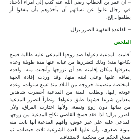
– أن عمر بن الخطاب رضي الله عنه كتب إلى أمراء الأجناد
في رجال غابوا عن نسائهم أن يأخذوهم بأن ينفقوا أو
يطلقوا…إلخ.
– القاعدة الفقهية الضرر يزال.
الملخص
أقامت المدعية دعواها ضد زوجها المدعى عليه طالبة فسخ
نكاحها منه؛ وذلك لتضررها من غيابه عنها مدة طويلة وعدم
معرفتها بمكان إقامته بعد أن تزوجها وأنجبت منه، ولعدم
إنفاقه عليها وعلى ابنته منها، وقد وردت إفادة الجهة
المختصة متضمنة خروجه من البلاد منذ تسع سنوات، وعدم
عودته إليها، وبطلب البينة من المدعية أحضرت شاهدين
معدلين شرعا فشهدا طبق دعواها؛ ونظراً لتضرر المدعية
من بقائها دون زوج ونفقة، ولأنها اختارت الفراق، ولأن
الضرر يزال؛ لذا فقد فسخ القاضي نكاح المدعية من زوجها
المدعى عليه على غير عوض، وأفهم المدعية أنها بانت منه
بينونة صغرى، وأن عليها العدة الشرعية ثلاث حيضات، ثم
صدق الحكم من محكمة الاستئناف.