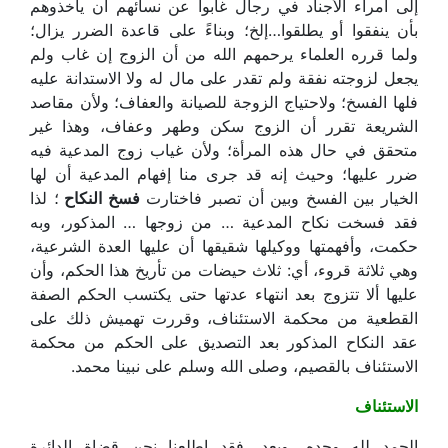
إلى أمراء الأجناد في رجال غابوا عن نسائهم أن يأخذوهم
بأن ينفقوا أو يطلقوا…إلخ؛ وبناءً على قاعدة الضرر يزال؛
ولما قرره العلماء يرحمهم الله من أن الزوج إن غاب ولم
يجعل لزوجته نفقة ولم تقدر على مال له ولا الاستدانة عليه
فلها الفسخ؛ ولاحتياج الزوجة للصيانة والعفاف؛ ولأن مقاصد
الشريعة تقرر أن الزوج سكن وطهر وعفاف، وهذا غير
متحقق في حال هذه المرأة؛ ولأن غياب زوج المدعية فيه
ضرر عليها؛ وحيث إنه قد جرى منا إفهام المدعية أن لها
الخيار بين الفسخ وبين أن تصبر فاختارت
فسخ النكاح
؛ لذا
فقد فسخت نكاح المدعية … من زوجها … المذكور، وبه
حكمت، وأفهمتها ووكيلها شقيقها أن عليها العدة الشرعية،
وهي ثلاثة قروء، أي: ثلاث حيضات من تأريخ هذا الحكم، وأن
عليها ألا تتزوج بعد انتهاء عدتها حتى يكتسب الحكم الصفة
القطعية من محكمة الاستئناف، وقررت تهميش ذلك على
عقد النكاح المذكور بعد التصديق على الحكم من محكمة
الاستئناف بالقصيم، وصلى الله وسلم على نبينا محمد.
الاستئناف
الحمد لله وحده، وبعد، فقد اطلعنا نحن قضاة الدائرة