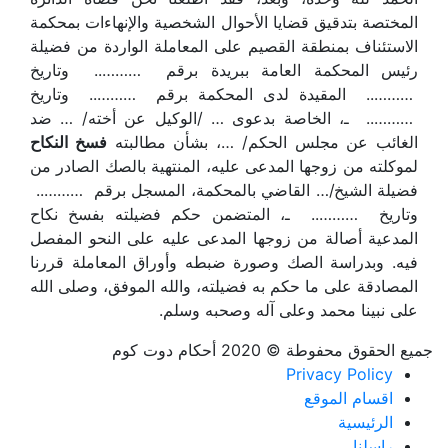
المختصة بتدقيق قضايا الأحوال الشخصية والإنهاءات بمحكمة
الاستئناف بمنطقة القصيم على المعاملة الواردة من فضيلة
رئيس المحكمة العامة ببريدة برقم ……….. وتاريخ
……….. المقيدة لدى المحكمة برقم ……….. وتاريخ
……….. ـ، الخاصة بدعوى … /الوكيل عن أخته/ … ضد
الغائب عن مجلس الحكم/ …، بشأن مطالبته
فسخ النكاح
لموكلته من زوجها المدعى عليه، المنتهية بالصك الصادر من
فضيلة الشيخ/… القاضي بالمحكمة، المسجل برقم ………..
وتاريخ ……….. ـ، المتضمن حكم فضيلته بفسخ نكاح
المدعية أصالة من زوجها المدعى عليه على النحو المفصل
فيه. وبدراسة الصك وصورة ضبطه وأوراق المعاملة قررنا
المصادقة على ما حكم به فضيلته، والله الموفق، وصلى الله
على نبينا محمد وعلى آله وصحبه وسلم.
جميع الحقوق محفوطة © 2020 أحكام دوت كوم
Privacy Policy
اقسام الموقع
الرئيسية
راسلنا