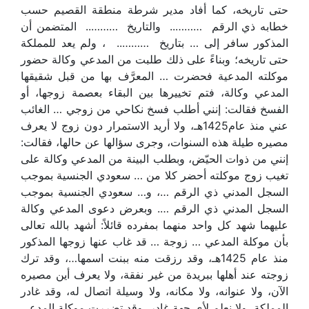
حتى تاريخه، كما أفاد مدير شرطة منطقة القصيم حسب
خطابه ذي الرقم ……….. والتاريخ ……….. المتضمن أن
المذكور سافر إلى … بتاريخ ……….. ، ولم يعد للمملكة
حتى تاريخه؛ وبناءً على ذلك طلبت من المدعي وكالة حضور
موكلته المدعية فحضرت … المعرَّف بها من قبل شقيقها
المدعي وكالة، فتم تخييرها بين البقاء بعصمة زوجها، أو
الفسخ فقالت: إنني أطلب فسخ نكاحي من زوجي … الغائب
عني منذ عام1425هـ، ولا أريد الاستمرار دون زوج لا يعرف
مصيره طيلة هذه السنوات، وجرى سؤالها عن حالها، فقالت:
إنني من ذوات الحيّض، وبطلب البينة من المدعي وكالة على
تغيب زوج موكلته أحضر كلا من … سعودي الجنسية بموجب
السجل المدني ذي الرقم …، و… سعودي الجنسية بموجب
السجل المدني ذي الرقم …. وبعرض دعوى المدعي وكالة
عليهما شهد كل واحد منهما بمفرده قائلاً: أشهد بالله تعالى
بأن موكلة المدعي … زوجة … قد غاب عنها زوجها المذكور
منذ عام 1425هـ، وقد رزقت منه ببنت اسمها…، وقد ترك
زوجته عند أهلها ببريدة من غير نفقة، ولا يعرف أين مصيره
الآن، ولا عنوانه، ولا مكانه، ولا وسيلة اتصال له، وقد غادر
المملكة، ولا نعلم لأي جهة غادر، وقد تضررت موكلة المدعي