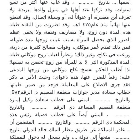
اسمها … بتاريخ ……….. ، وقد غاب عنها أكثر من تسع
سنوات، وقد تركها عند أهلها في منزل والدها ببريدة، ولا
تعرف أين مصيره، أو عنواناً له، أو وسيلة اتصال، وقد انقطع
عنها نهائياً منذ عام٤٢٥ 1هـ، وقد تضررت من البقاء طيلة
هذه المدة دون زوج، ولا مصاريف ونفقة، ولا يخفى عظم
الضرر الذي يحصل للمرأة بسبب غياب زوجها مدة طويلة،
فمن ذلك تقدم عُمر موكلتي، وفوات مصالح كثيرة من ذرية،
وراغب في نكاح، وغير ذلك؛ ونظراً لغياب زوج موكلتي طيلة
المدة المذكورة التي لا بد للمرأة من زوج تحصن به نفسها؛
لذا أطلب الحكم بفسخ نكاح موكلتي من زوجها المدعى
عليه؛ رفعاً للضرر عنها، هذه دعواي؛ وحيث الأمر ما ذكر
فقد جرى الاطلاع على المعاملة فوجد من ضمن طياتها
خطاب سعادة مدير جوازات منطقة القصيم ذا الرقم9٨٢
والتاريخ ……….. المبني على خطاب سعادة وكيل إمارة
منطقة القصيم المساعد ذي الرقم ……….. والتاريخ
……….. ، المبني أيضاً على خطاب فضيلة رئيس هذه
المحكمة ذي الرقم ……….. والتاريخ ……….. المتضمن أن
… غادر المملكة عن طريق مطار الملك خالد الدولي بتاريخ
……….. متجهاً إلى دولة …، ولم يسجل له دخول للمملكة