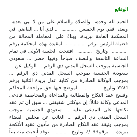
الوقائع
الحمد لله وحده، والصلاة والسلام على من لا نبي بعده،
وبعد، ففي يوم الخميس ……….. ـ لدي أنا … القاضي في
المحكمة العامة ببريدة، وبناءً على المعاملة المحالة من
فضيلة الرئيس برقم ……….. ، المقيدة بهذه المحكمة برقم
……….. وتاريخ ……….. افتتحت الجلسة الأولى في تمام
الساعة التاسعة والنصف صباحاً وفيها حضر … سعودي
الجنسية بموجب السجل المدني ذي الرقم … الوكيل عن …
سعودية الجنسية بموجب السجل المدني ذي الرقم …
بموجب الوكالة الصادرة من كتابة عدل بريدة الثانية برقم
٧٢٨1 وتاريخ ……….. الموضح فيها حق مراجعة المحاكم
وفسخ عقد النكاح والمطالبة والمداعاة والمخاصمة فادعى
المدعي وكالة قائلاً: إن موكلتي شقيقتي … سبق أن تم عقد
نكاحها على المدعى عليه … سعودي الجنسية بموجب
السجل المدني ذي الرقم … الغائب عن مجلس القضاء
بموجب وثيقة عقد النكاح الصادرة من مأذون عقود الأنكحة
ببريدة … برقم69 /7 وتاريخ ……….. ،وقد أنجبت منه بنتاً