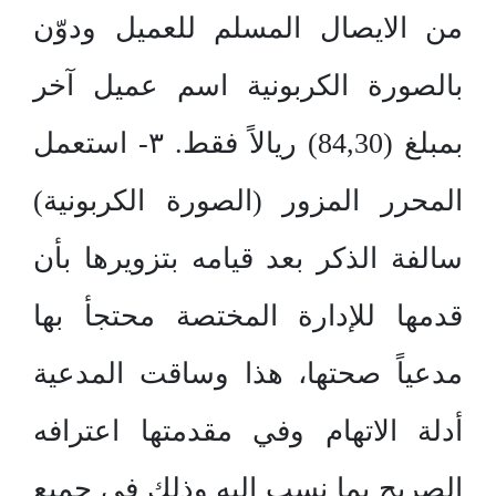
من الايصال المسلم للعميل ودوّن
بالصورة الكربونية اسم عميل آخر
بمبلغ (84,30) ريالاً فقط. ۳- استعمل
المحرر المزور (الصورة الكربونية)
سالفة الذكر بعد قيامه بتزويرها بأن
قدمها للإدارة المختصة محتجأ بها
مدعياً صحتها، هذا وساقت المدعية
أدلة الاتهام وفي مقدمتها اعترافه
الصريح بما نسب إليه وذلك في جميع