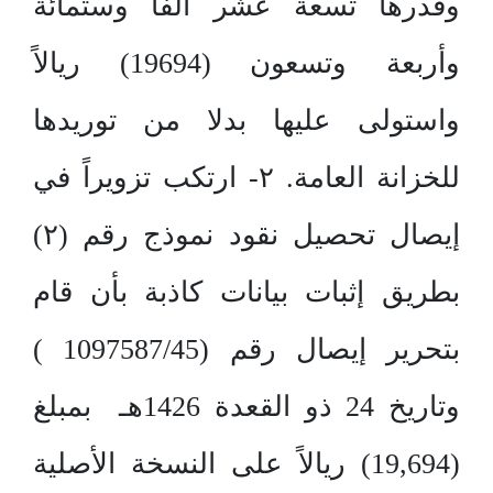
وقدرها تسعة عشر ألفا وستمائة
وأربعة وتسعون (19694) ريالاً
واستولى عليها بدلا من توريدها
للخزانة العامة. ۲- ارتكب تزويراً في
إيصال تحصيل نقود نموذج رقم (۲)
بطريق إثبات بيانات كاذبة بأن قام
بتحرير إيصال رقم (1097587/45 )
وتاريخ 24 ذو القعدة 1426هـ بمبلغ
(19,694) ريالاً على النسخة الأصلية