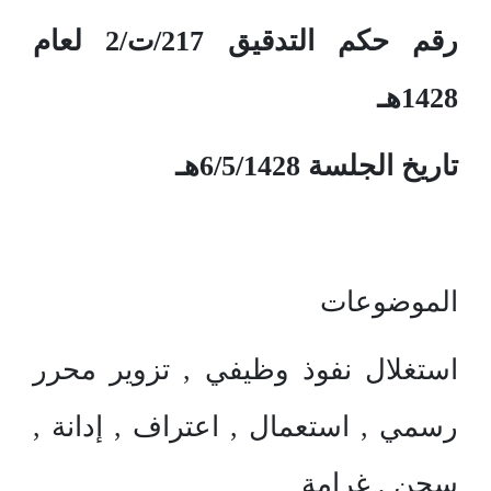
رقم حكم التدقيق 217/ت/2 لعام
1428هـ
تاريخ الجلسة 6/5/1428هـ
الموضوعات
استغلال نفوذ وظيفي , تزوير محرر
رسمي , استعمال , اعتراف , إدانة ,
سجن , غرامة