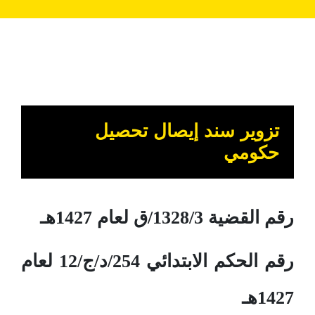
تزوير سند إيصال تحصيل
حكومي
رقم القضية 1328/3/ق لعام 1427هـ
رقم الحكم الابتدائي 254/د/ج/12 لعام
1427هـ