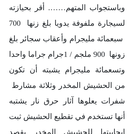
وباستجواب المتهم……. أقر بحيازته
لسيجارة ملفوفة يدويا بلغ زنها 700
سبعمائة مليجرام وأعقاب سجائر بلغ
زونها 900 ملجم / 1جرام جراما واحدا
وتسعمائة مليجرام يشبته أن تكون
من الحشيش المخدر وثلاثة مشارط
شفرات يعلوها آثار حرق نار يشتبه
أنها تستخدم في تقطيع الحشيش ثبت
إيجابيتها للحشيش المخدر بقصد