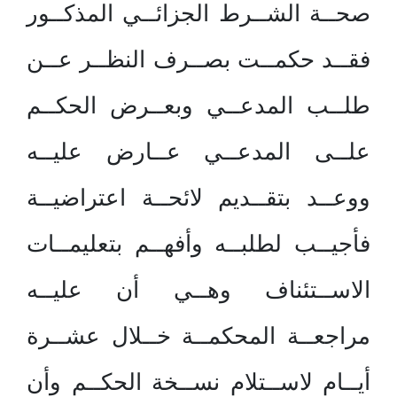
صحــة الشــرط الجزائــي المذكــور
فقــد حكمــت بصــرف النظــر عــن
طلــب المدعــي وبعــرض الحكــم
علــى المدعــي عــارض عليــه
ووعــد بتقــديم لائحــة اعتراضيــة
فأجيــب لطلبــه وأفهــم بتعليمــات
الاســتئناف وهــي أن عليــه
مراجعــة المحكمــة خــلال عشــرة
أيــام لاســتلام نســخة الحكــم وأن