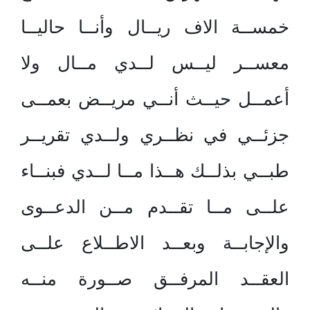
خمســة الاف ريــال وأنــا حاليــا
معســر ليــس لــدي مــال ولا
أعمــل حيــث أنــي مريــض بعمــى
جزئــي في نظــري ولــدي تقريــر
طبــي بذلــك هــذا مــا لــدي فبنــاء
علــى مــا تقــدم مــن الدعــوى
والإجابــة وبعــد الاطــلاع علــى
العقــد المرفــق صــورة منــه