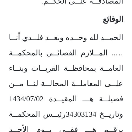
المصادقــة علــى الحكــم.
الوقائع
الحمــد لله وحــده وبعــد فلــدي أنــا
….. المــلازم القضائــي بالمحكمــة
العامــة بمحافظــة القريــات وبنــاء
علــى المعاملــة المحالــة لنــا مــن
فضيلــة هـــ المقيــدة 1434/07/02
وتاريــخ 34303134رئيــس المحكمــة
برقــم هـــ ففــي يــوم الأحــد