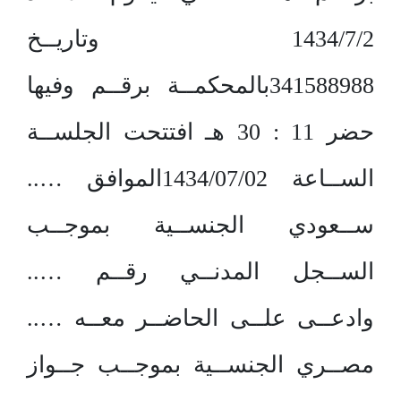
1434/7/2 وتاريــخ
341588988بالمحكمــة برقــم وفيها
حضر 11 : 30 هـ افتتحت الجلســة
الســاعة 1434/07/02الموافق …..
ســعودي الجنســية بموجــب
الســجل المدنــي رقــم …..
وادعــى علــى الحاضــر معــه …..
مصــري الجنســية بموجــب جــواز