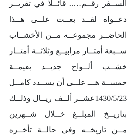
الســفر رقــم….. قائــلا في تقريــر
دعــواه لقــد بعــت علــى هــذا
الحاضــر مجموعــة مــن الأخشــاب
ســبعة أمتــار مرابيــع وثلاثــة أمتــار
خشــب ألــواح جديــد بقيمــة
خمســة هـــ علــى أن يســدد كامــل
1430/5/23عشــر ألــف ريــال وذلــك
بتاريــخ المبلــغ خــلال شــهرين
مــن تاريخــه وفي حالــة تأخــره