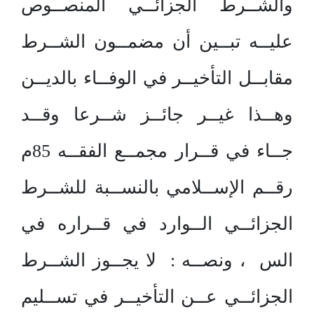
والشــرط الجزائــي المنصــوص
عليــه تبــين أن مضمــون الشــرط
مقابــل التأخيــر في الوفــاء بالديــن
وهــذا غيــر جائــز شــرعا وقــد
جــاء في قــرار مجمــع الفقــه 85م
رقــم الإســلامي بالنســبة للشــرط
الجزائــي الــوارد في قــراره في
الس ، ونصــه : لا يجــوز الشــرط
الجزائــي عــن التأخيــر في تســليم