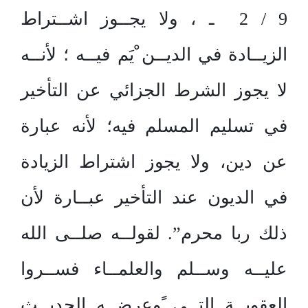
9 / 2 ـ ، ولا يجــوز اشــتراط
الزيــادة في الديــن ْيَم فيــه ؛ لأنــه
لا يجوز الشرط الجزائي عن التأخير
في تسليم المسلم فيه؛ لأنه عبارة
عن دين، ولا يجوز اشتراط الزيادة
في الديون عند التأخير عبــارة لأن
ذلك ربا محرم”. لقولــه صلــى الله
عليــه وســلم والعلمــاء فســروا
العقوبــة التــي ًوعرضــه الحديــث