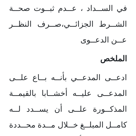
في الســداد ، عــدم ثبــوت صحــة
الشــرط الجزائــي،صــرف النظــر
عــن الدعــوى
الملخص
ادعــى المدعــي بأنــه بــاع علــى
المدعــى عليــه أخشــابا بالقيمــة
المذكــورة علــى أن يســدد لــه
كامــل المبلــغ خــلال مــدة محــددة