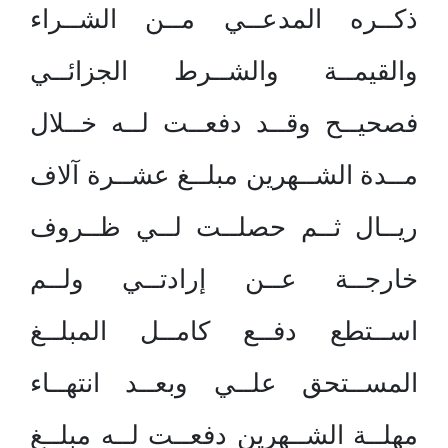
ذكــره المدعــي مــن الشــراء
والقيمــة والشــرط الجزائــي
فصحيــح وقــد دفعــت لــه خــلال
مــدة الشــهرين مبلــغ عشــرة آلاف
ريــال ثــم حصلــت لــي ظــروف
خارجــة عــن إرادتــي ولــم
اســتطع دفــع كامــل المبلــغ
المســتحق علــي وبعــد انتهــاء
مهلــة الشــهرين دفعــت لــه مبلــغ