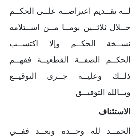
لــه تقــديم اعتراضــه علــى الحكــم
خــلال ثلاثــين يومــا مــن اســتلامه
نســخة الحكــم وإلا اكتســب
الحكــم الصفــة القطعيــة ففهــم
ذلــك وعليــه جــرى التوقيــع
وبــالله التوفيــق
الاستئناف
الحمــد لله وحــده وبعــد ففــي