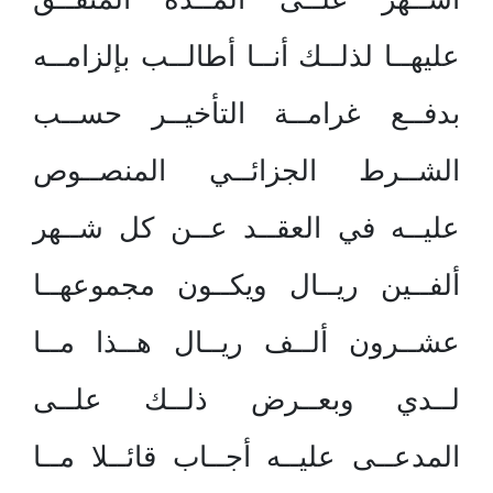
عليهــا لذلــك أنــا أطالــب بإلزامــه
بدفــع غرامــة التأخيــر حســب
الشــرط الجزائــي المنصــوص
عليــه في العقــد عــن كل شــهر
ألفــين ريــال ويكــون مجموعهــا
عشــرون ألــف ريــال هــذا مــا
لــدي وبعــرض ذلــك علــى
المدعــى عليــه أجــاب قائــلا مــا