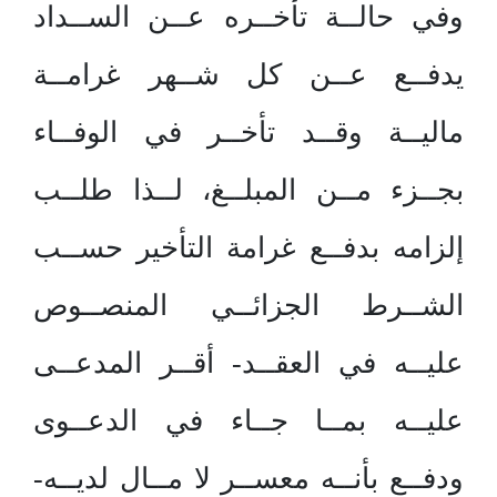
وفي حالــة تأخــره عــن الســداد
يدفــع عــن كل شــهر غرامــة
ماليــة وقــد تأخــر في الوفــاء
بجــزء مــن المبلــغ، لــذا طلــب
إلزامه بدفــع غرامة التأخير حســب
الشــرط الجزائــي المنصــوص
عليــه في العقــد- أقــر المدعــى
عليــه بمــا جــاء في الدعــوى
ودفــع بأنــه معســر لا مــال لديــه-