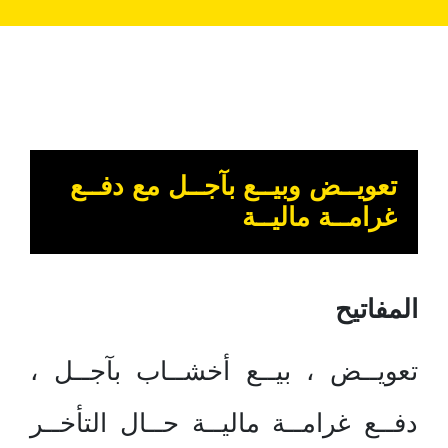
تعويــض وبيــع بآجــل مع دفــع
غرامــة ماليــة
المفاتيح
تعويــض ، بيــع أخشــاب بآجــل ،
دفــع غرامــة ماليــة حــال التأخــر