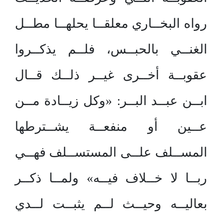
رواه البخــاري معلقــا يحلهــا مطــل
الغنــي بالحبــس، فلــم يذكــروا
عقوبــة أخــرى غيــر ذلــك قــال
ابــن عبــد البــر: «وكل زيــادة مــن
عــين أو منفعــة يشــترطها
المســلف علــى المستســلف فهــي
ربــا لا خــلاف فيــه» ولمــا ذكــر
بعاليــه وحيــث لــم يثبــت لــدي