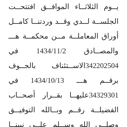
يــوم الثلاثــاء الموافــق افتتحــت
الجلســة لــدي وقــد وردتنــا كامــل
أوراق المعاملــة مــن محكمــة هـــ
والمصــادق 1434/11/2 في
342202504الاســتئناف بالجــوف
برقــم هـــ 1434/10/13 في
34329301عليهــا بقــرار أصحــاب
الفضيلــة رقــم وبــالله التوفيــق
وصلــى الله وســلم علــى نبينــا