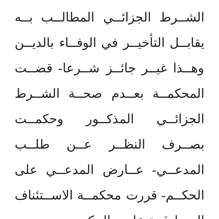
الشــرط الجزائــي المطالــب بــه
يقابــل التأخيــر في الوفــاء بالديــن
وهــذا غيــر جائــز شــرعا- قضــت
المحكمــة بعــدم صحــة الشــرط
الجزائــي المذكــور وحكمــت
بصــرف النظــر عــن طلــب
المدعــي- عــارض المدعــي على
الحكــم- قررت محكمــة الاســتئناف