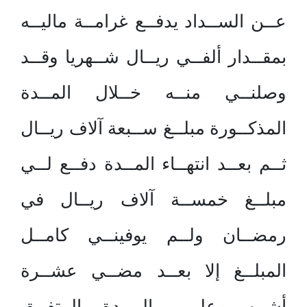
عــن الســداد يدفــع غرامــة ماليــه
بمقــدار ألفــي ريــال شــهريا وقــد
وصلنــي منــه خــلال المــدة
المذكــورة مبلــغ ســبعة آلاف ريــال
ثــم بعــد انتهــاء المــدة دفــع لــي
مبلــغ خمســة آلاف ريــال في
رمضــان ولــم يوفينــي كامــل
المبلــغ إلا بعــد مضــي عشــرة
أشــهر علــى المــدة المتفــق