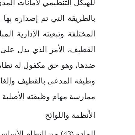
للهيكل التنظيمي لأمانات المدن 
بالطريقة التي تم إصداره بها
المختلفة وتبعيته الإدارية ال
القطيف، الأمر الذي يدل على 
ضدها، وهو حق مكفول له نظاما –
وظيفة المدعي بالقطيف وإلغاء
ممارسة مهام وظيفته الأصلية و
الأنظمة واللوائح
المادة (43) من النظام الأساسي للحكم الصادر بالأمر الملكي رقم (أ/90) وتاريخ 27/8/1412هـ.