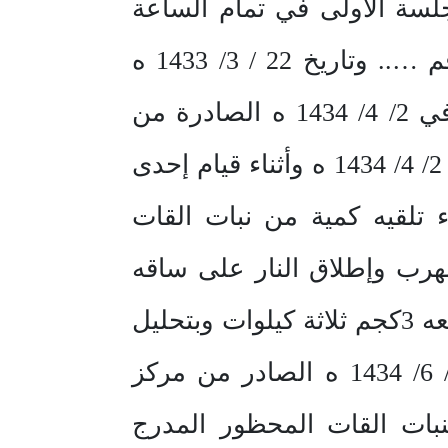
ليوم الثلاثاء 4/ 7/ 1434 ه افتتحت الجلسة الأولى في تمام الساعة
الحادية عشرة والربع وفيها حضر المدعي العام …..الموجه بالخطاب رقم ….. وتاريخ 22 / 3/ 1433 ه
وادعى على الحاضر …..يمني الجنسية يحمل البطاقة البديلة رقم ….. في 2/ 4/ 1434 ه الصادرة من
حرس الحدود قطلاع ….أنه في تمام الساعة الثامنة من صباح يوم الثلاثاء 2/ 4/ 1434 ه وأثناء قيام إحدى
 تلقيه كمية من نبات القات
هرب وإطلاق النار على ساقه
الأيمن ونقله إلى مستشفى لتلقي العاج وقد بلغ وزن الكمية المضبوطة معه 3كجم ثلاثة كيلوات وبتحليل
عينة مما تم ضبطه أثبت التقرير الكيميائي الشرعي رقم ….. وتاريخ 7/ 6/ 1434 ه الصادر من مركز
لنبات القات المحظور المدرج