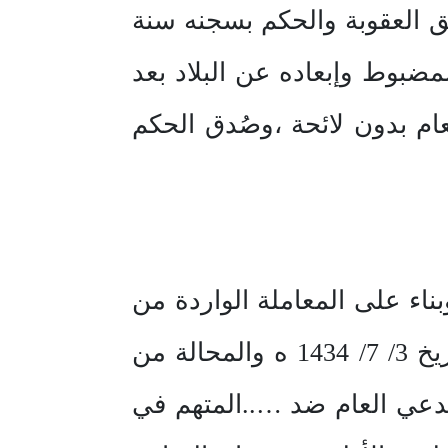
ق العقوبة والحكم بسجنه سنة
مضبوط وإبعاده عن البلاد بعد
ام بدون لائحة ،وصُدق الحكم
بناء على المعاملة الواردة من
دائرة الادعاء العام بجازان والمقيدة بوارد المحكمة برقم 341606427 وتاريخ 3/ 7/ 1434 ه والمحالة من
143 ه والمتعلقة بدعوى المدعي العام ضد …..المتهم في