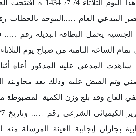
قضية تلقي للقات عليه ففي هذا ا
شاهدت المدعى عليه المذكور أعاه أثناء
ني وتم القبض عليه وذلك بعد محاولته ال
بية بجازان إيجابية العينة المرسلة منه 