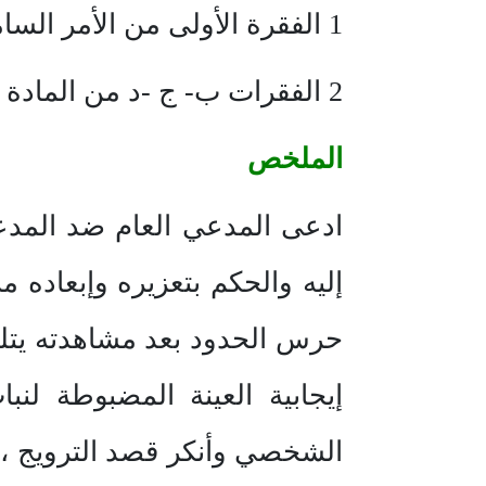
1 الفقرة الأولى من الأمر السامي الكريم رقم 59633 في 1432 /12 /9
2 الفقرات ب- ج -د من المادة الأولى من قرار وزير الداخلية رقم 2057 في 26 / 5/ 1404
الملخص
ادعى المدعي العام ضد المدع
إليه والحكم بتعزيره وإبعاده 
حرس الحدود بعد مشاهدته يتلق
إيجابية العينة المضبوطة لن
الشخصي وأنكر قصد الترويج ،