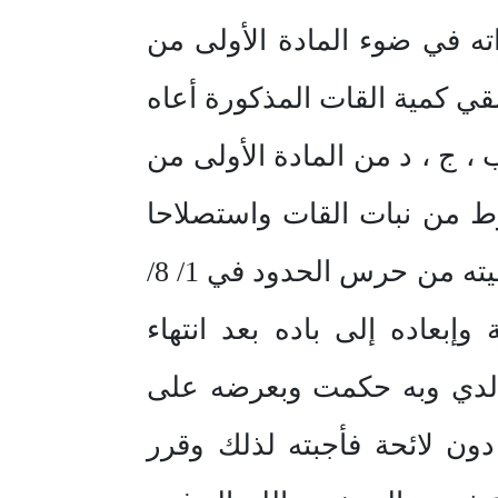
ه في ضوء المادة الأولى من
ة المدعى عليه بتلقي كمية القات المذكورة أعاه
 ج ، د من المادة الأولى من
اريخ 26 / 5/ 1404 ه ولكون المضبوط من نبات القات واستصلاحا
لحاله فقد حكمت عليه لذلك بالسجن مدة سنة تبدأ من تاريخ انتهاء محكوميته من حرس الحدود في 1/ 8/
 وإبعاده إلى باده بعد انتهاء
 لدي وبه حكمت وبعرضه على
ون لائحة فأجبته لذلك وقرر