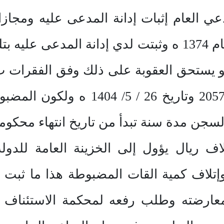
العام إثبات إدانة المدعى عليه ومجازات
قرار مجلس الوزراء رقم 11 لعام 1374 ه وثبتت لدي إدان
ستحق العقوبة على ذلك وفق الفقرات ب ،
قرار سمو وزير الداخلية رقم 2057 وت
 آلاف ريال يؤول إلى الخزينة العامة للدولة
إتلاف كمية القات المضبوطة هذا ما ثبت
عارضته وطلب رفعه لمحكمة الاستئناف د