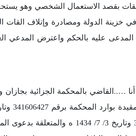
ي القات بقصد الاستعمال الشخصي وهو يستح
 في خزينة الدولة ومصادرة وإتلاف القات ال
 المدعى عليه بالحكم واعترض المدعي الع
نا …..القاضي بالمحكمة الجزائية بجازان و
فضيلة الرئيس برقم 34306824 وتاريخ 3/ 7/ 4