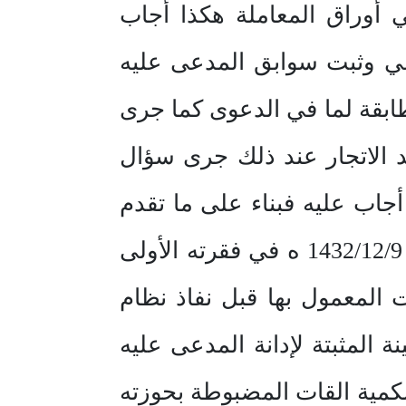
ي أوراق المعاملة هكذا أجاب
رعي وثبت سوابق المدعى عليه
س الحدود المرفق على اللفة رقم 16 فوجدت مطابقة لما في الدعوى كما جرى
د الاتجار عند ذلك جرى سؤال
 أجاب عليه فبناء على ما تقدم
من الدعوى والإجابة ولما تضمنه الأمر السامي الكريم رقم 59633 وتاريخ 1432/12/9 ه في فقرته الأولى
 المعمول بها قبل نفاذ نظام
 المثبتة لإدانة المدعى عليه
 لكمية القات المضبوطة بحوزته