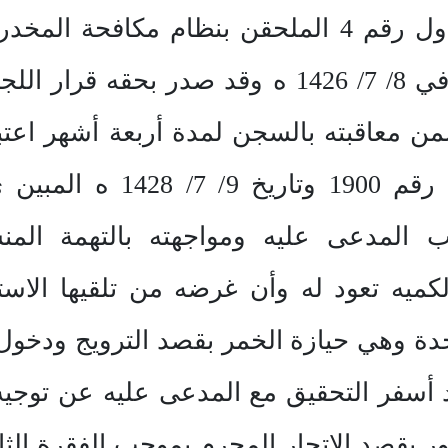
بالجدول رقم 2 فئة أ،ج والجدول رقم 4 الملحقن بنظ
بالمرسوم الملكي رقم م/ 39 في 8/ 7/ 1426 ه وق
/ 6/ 1434 ه المتضمن معاقبته بالسجن لمدة أربعة أش
اب المدعى عليه ومواجهته بالتهمة المنس
لكميه تعود له وأن غرضه من تلقيها ال
دة وهي حيازة الخمر بقصد الترويج ودخول 
 بقصد الاتجار المجرم بموجب الفقرة الثاني