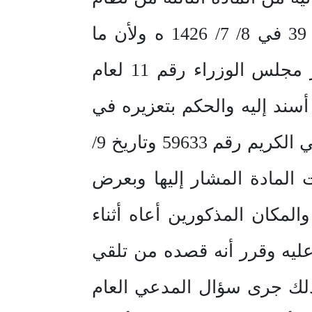
مكافحة المخدرات والمؤثرات العقلية الصادر بالمرسوم الملكي رقم م/ 39 في 8/ 7/ 1426 ه ولأن ما
أقدم عليه المذكور فعل محرم شرعاً ومعاقب عليه نظاماً بموجب قرار مجلس الوزراء رقم 11 لعام
 أسند إليه والحكم بتعزيره في
ضوء المادة الأولى من القرار الوزاري المشار إليه أعاه إنفاذا للأمر السامي الكريم رقم 59633 وتاريخ 9/
 لذات المادة المشار إليها وبعرض
مكان المذكورين أعاه أثناء
عليه وقرر أنه قصده من تلقي
ذلك جرى سؤال المدعي العام