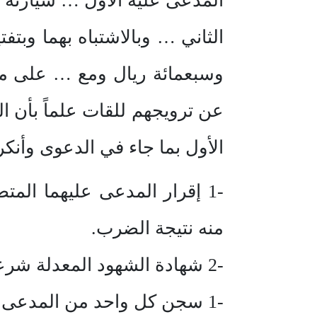
المدعى عليه الأول … سيارته 
عن ترويجهم للقات علماً بأن ا
الأول بما جاء في الدعوى وأنكر 
-1 إقرار المدعى عليهما الم
منه نتيجة الضرب.
-2 شهادة الشهود المعدلة شرعاً . ثبوت إدانة المدعى عليهما بجريمة غسل الأموال والحكم بما يلي :
-1 سجن كل واحد من المدعى عليهما مدة سنتين من تاريخ إيقافه.