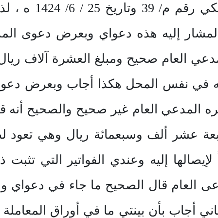
الأموال الصادر بال
 من النظام المشار إليه هذه دعواي وبعرض دعو
لمدعي العام صحيح ومبلغ العشرة آلاف ري
يعه في نفس المحل هكذا أجاب وبعرض دعو
 سبعة عشر ألف وسبعمائة ريال وهي تعود ل
صالها إليه وعندي الفواتير التي تثبت
عى العام قال الصحيح ما جاء في دعواي وب