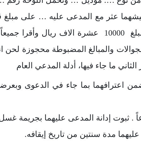
من نوع …. موديل … وتحمل اللوحة رقم … و
وسبعمائة ريال ومع … على مبلغ 10000 عشرة الاف ريا
لجوالات والمبالغ المضبوطة محجوزة لحن انت
الثاني ما جاء فيها، أدلة المدعي العام
تضمن اعترافهما بما جاء في الدعوى وبعرض