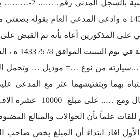
عليهما 1-…….. سعودي 
البديلة رقم….. وتاريخ 8/ 5/ 1433 ه وادعى المدعي العام بقو
عي على المذكورين أعاه بأنه تم القبض على
قبل مكافحة المخد
….سيارته من نوع …= موديل … وتحمل الل
سبعة عشر ألف وسبعمائة ريال 
 للقات علماً بأن الجوالات والمبالغ المضب
الأول افاد ابتداءً أن المبلغ يخص صاحب ا