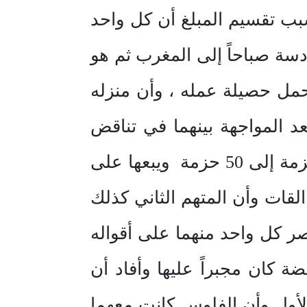
بب تقسيم المبلغ أن كل واحد
سة صباحاً إلى المغرب ثم هو
يحمل حصيلة عمله ، وأن منزله
عد المواجهة بينهما في تناقض
أقوالهما وأقر بأن المبلغ عائد من بيعهما للقات حيث أنه يشتري من 40 حزمة إلى 50 حزمة ويبعها على
لقات وأن المتهم الثاني كذلك
صر كل واحد منهما على أقواله
ضة كان مجبراً عليها وأفاد أن
الأول وأن الفلوس كانت معهما