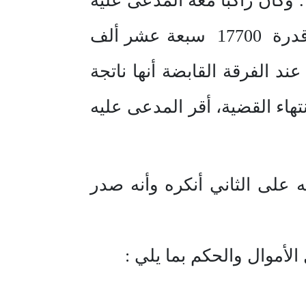
كان راكباً معه المدعى عليه
الثاني … وبالاشتباه بهما وبتفتيشهما عثر مع المدعى عليه … على مبلغ قدرة 17700 سبعة عشر ألف
ل وأقرا جميعاً عند الفرقة القابضة أنها ناتجة
هاء القضية، أقر المدعى عليه
ه على الثاني أنكره وأنه صدر