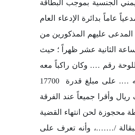
الجنسية بالسجل المدني رقم…….. 2-……… يمني الجنسية بموجب البطاقة
له بصفتي مدعياً عاماً بدائرة الإدعاء العام
 المدعى عليهم المذكورين من
رات بصامطة في يوم السبت الموافق 8/ 5/ 1433 ه ، الساعة الثانية عشر ظهراً ؛ حيث
وحة رقم …. وكان راكباً معه
المدعى عليه الثاني ….وبالاشتباه بهما وبتفتيشهما عثر مع المدعى عليه …. على مبلغ قدرة 17700
ومع ….. على مبلغ 10000 عشرة الاف ريال وأقرا جميعاً عند الفرقة
وطة محجوزة لحن انتهاء القضية
لبقالة /…….، وأنه تعرف على