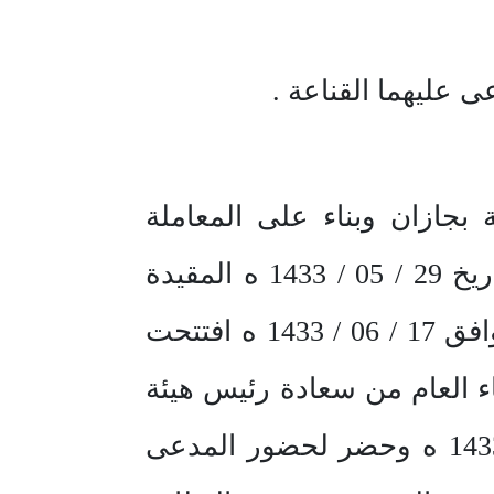
 عليهما القناعة .
جازان وبناء على المعاملة
المحالة لنا من فضيلة رئيس المحكمة العامة بجازان برقم 33369022 وتاريخ 29 / 05 / 1433 ه المقيدة
بالمحكمة برقم 331013804 وتاريخ 29 / 05 / 1433 ه ففي يوم الثلاثاء الموافق 17 / 06 / 1433 ه افتتحت
بالادعاء العام من سعادة رئيس هيئة
التحقيق والادعاء العام بجازان بموجب التعميد رقم 4018 وتاريخ 2/ 2/ 1433 ه وحضر لحضور المدعى