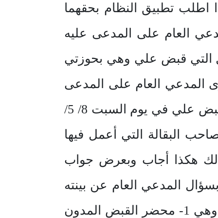
مرسوم الملكي رقم م/ 39 وتاريخ 25 / 6/ 1424 ه ، لذا اطلب تطبيق النظام بحقهما
ى المدعي العام على المدعى عليه
ال التي قبض علي وهي بحوزتي
ى المدعي العام على المدعى
عليه الثاني فأجاب بقوله ما ذكره المدعي العام غير صحيح والصحيح أنه قبض علي في يوم السبت 8/ 5/
صاحب البقالة التي أعمل فيها
 ذلك هكذا أجاب وبعرض جواب
سؤال المدعي العام عن بينته
على ما انكره المدعى عليه الثاني أجاب بأن بينتي ما في أوراق المعاملة وهي 1- محضر القبض المدون