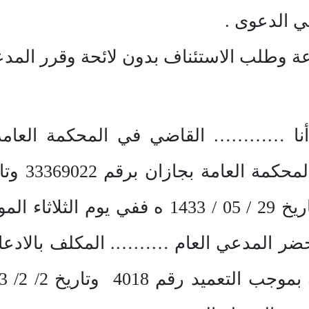
عة وطلب الاستئناف بدون لائحة وقرر المدعى
أنا ………… القاضي في المحكمة العامة ب
ساعة00 : 09 وفيها حضر المدعي العام ………. المكلف 