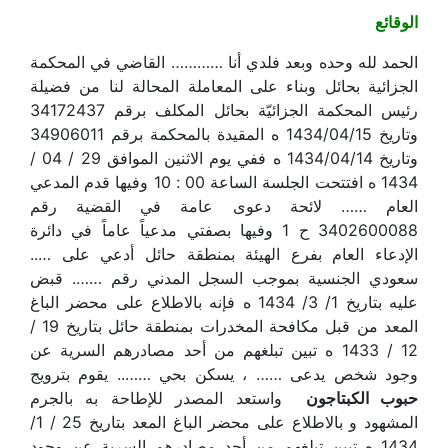
الوقائع
الحمد لله وحده وبعد فلدي أنا ………… القاضي في المحكمة
الجزائية بحائل وبناء على المعاملة المحالة لنا من فضيلة
رئيس المحكمة الجزائيّة بحائل المكلف برقم 34172437
وتاريخ 1434/04/15 ه المقيدة بالمحكمة برقم 34906011
وتاريخ 1434/04/14 ه ففي يوم الاثنين الموافق 29 / 04 /
1434 ه افتتحت الجلسة الساعة 00 : 10 وفيها قدم المدعي
العام …… لائحة دعوى عامة في القضية رقم
3402600088 ح 1 وفيها بصفتي مدعياً عاماً في دائرة
الإدعاء العام بفرع الهيئة بمنطقة حائل أدعي على …..
سعودي الجنسية بموجب السجل المدني رقم ……. قبض
عليه بتاريخ 1/ 3/ 1434 ه فإنه بالاطلاع على محضر الباغ
المعد من قبل مكافحة المخدرات بمنطقة حائل بتاريخ 19 /
12 / 1433 ه تبين تبلغهم من أحد مصادرهم السرية عن
وجود شخص يدعى …… ، يسكن بحي …….. يقوم بترويج
حبوب الكبتاجون
واستعد المصدر للإطاحة به بالجرم
المشهود و بالاطلاع على محضر الباغ المعد بتاريخ 25 / 1/
1434 ه تبين تبلغهم من أحد مصادرهم السرية عن وجود