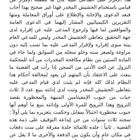
قيامي باستخدام الحشيش المخدر فهذا غير صحيح بهذا أجاب
فبعد الدعوى والإجابة والإطلاع على أوراق المعاملة ومنها
التقريرين الكيميائيين المشار إليهما في الدعوى العامة
والموافقين لما فيها ولرجوع المدعى عليه عن إقراره لدى
جهة التحقيق بتعاطي الحشيش المخدر وليس للمدعي العام
بينة سوى إقراره ولإقرار المدعى عليه بما نسب إليه دون
مراوغة ولصغر سنه وخلو سجله من السوابق ولما جاء في
المادة الستين من نظام مكافحة المخدرات من أنه للمحكمة
النزول عن الحد الأدنى من السجن إذا رأت في القضية ما
يبعث على الاعتقاد بأن المتهم لن يعود لمخالفة أحكام هذا
النظام لذلك كله فإنه لم يثبت لدي قيام المدعى عليه
بتعاطي الحشيش المخدر وثبت لدي إدانته ببيع عدد 3 ثلاث
حبات من حبوب الإمفيتامين المنبهة والمحظورة بقصد
الترويج وهذا الترويج للمرة الأولى وإدانته ببيع ما أوهم أنها
حبوب محظورة احتيالاً بمقابل وحكمت بتعزيره بما يلي أولاً :
سجنه ثلاث سنوات من حن إيداعه التوقيف على ذمة هذه
القضية ، ثانياً : جلده ثلاثمائة جلدة مفرقة على ست دفعات
في مكان عام وأن يكون بين الدفعة والأخرى ما لا يقل عن