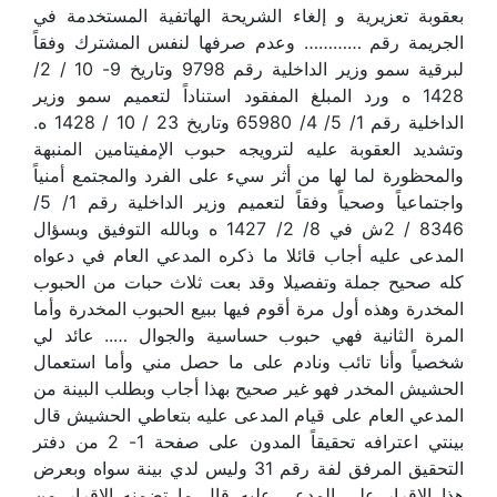
بعقوبة تعزيرية و إلغاء الشريحة الهاتفية المستخدمة في
الجريمة رقم ………… وعدم صرفها لنفس المشترك وفقاً
لبرقية سمو وزير الداخلية رقم 9798 وتاريخ 9- 10 / 2/
1428 ه ورد المبلغ المفقود استناداً لتعميم سمو وزير
الداخلية رقم 1/ 5/ 4/ 65980 وتاريخ 23 / 10 / 1428 ه.
وتشديد العقوبة عليه لترويجه حبوب الإمفيتامين المنبهة
والمحظورة لما لها من أثر سيء على الفرد والمجتمع أمنياً
واجتماعياً وصحياً وفقاً لتعميم وزير الداخلية رقم 1/ 5/
8346 / 2ش في 8/ 2/ 1427 ه وبالله التوفيق وبسؤال
المدعى عليه أجاب قائلا ما ذكره المدعي العام في دعواه
كله صحيح جملة وتفصيلا وقد بعت ثلاث حبات من الحبوب
المخدرة وهذه أول مرة أقوم فيها ببيع الحبوب المخدرة وأما
المرة الثانية فهي حبوب حساسية والجوال ….. عائد لي
شخصياً وأنا تائب ونادم على ما حصل مني وأما استعمال
الحشيش المخدر فهو غير صحيح بهذا أجاب وبطلب البينة من
المدعي العام على قيام المدعى عليه بتعاطي الحشيش قال
بينتي اعترافه تحقيقاً المدون على صفحة 1- 2 من دفتر
التحقيق المرفق لفة رقم 31 وليس لدي بينة سواه وبعرض
هذا الإقرار على المدعى عليه قال ما تضمنه الإقرار من