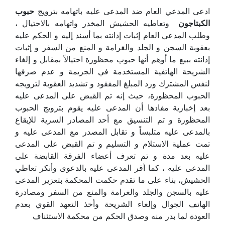
ادعى المدعي العام ضد المدعى عليه باتهامه بترويج
حبوب
الكبتاجون
وتعاطيه الحشيش المخدر واتهامه بالاحتيال ،
وطلب المدعي العام إثبات إدانته بما أسند إليه و الحكم عليه
بعقوبة السجن و الجلد والغرامة و المنع من السفر و إثبات
إدانته ببيع ما أوهم أنها حبوب محظورة احتيالاً بمقابل و إلغاء
الشريحة الهاتفية المستخدمة في الجريمة و عدم صرفها
لنفس المشترك ورد المبلغ المفقود و تشديد العقوبة لترويجه
الحبوب المحظورة، حيث إنه تم القبض على المدعى عليه
بعد إخبارية مفادها أن المدعى عليه يقوم بترويج الحبوب
المحظورة و تم التنسيق مع أحد المصادر السرية للإيقاع
بالمدعى عليه متلبساً و تقابل المصدر مع المدعى عليه و
تمت عملية الاستلام و التسليم و تم القبض على المدعى
عليه بعد مدة و تم تعرف أعضاء الفرقة القابضة على
المدعى عليه ، كما أقر المدعى عليه بالدعوى وأنكر تعاطي
الحشيش، بناء على ما تقدم حكمت المحكمة بتعزير المدعى
عليه بالسجن والجلد والغرامة والمنع من السفر ومصادرة
الهاتف الجوال وإلغاء الشريحة وأخذ التعهد القوي بعدم
العودة لما بدر منه وصدق الحكم من محكمة الاستئناف