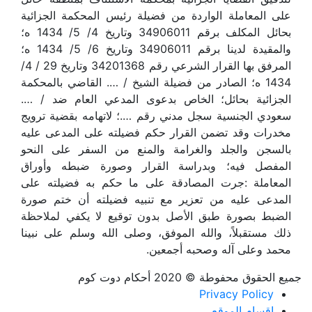
على المعاملة الواردة من فضيلة رئيس المحكمة الجزائية
بحائل المكلف برقم 34906011 وتاريخ 4/ 5/ 1434 ه؛
والمقيدة لدينا برقم 34906011 وتاريخ 6/ 5/ 1434 ه؛
المرفق بها القرار الشرعي رقم 34201368 وتاريخ 29 / 4/
1434 ه؛ الصادر من فضيلة الشيخ / …. القاضي بالمحكمة
الجزائية بحائل؛ الخاص بدعوى المدعي العام ضد / ….
سعودي الجنسية سجل مدني رقم ….؛ لاتهامه بقضية ترويج
مخدرات وقد تضمن القرار حكم فضيلته على المدعى عليه
بالسجن والجلد والغرامة والمنع من السفر على النحو
المفصل فيه؛ وبدراسة القرار وصورة ضبطه وأوراق
المعاملة :جرت المصادقة على ما حكم به فضيلته على
المدعى عليه من تعزير مع تنبيه فضيلته أن ختم صورة
الضبط بصورة طبق الأصل بدون توقيع لا يكفي لملاحظة
ذلك مستقبلاً، والله الموفق، وصلى الله وسلم على نبينا
محمد وعلى آله وصحبه أجمعين.
جميع الحقوق محفوطة © 2020 أحكام دوت كوم
Privacy Policy
اقسام الموقع