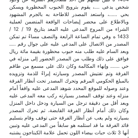
شخص يدعى ….، يقوم بترويج الحبوب المحظورة ويسكن
بحي ……، واستعد المصدر للاطاحة به بالجرم المشهود
وبالاطلاع على محضر إيضاحات الواقعة المتضمن لعملية
الشراء من المروج المدعى عليه المعد بتاريخ 19 / 12 /
1433 ه وفي تمام الساعة الرابعة والنصف مساءً تم تمكن
المصدر من الاتصال على المدعى عليه على جوال رقم …..
وبعد السام عليه طلب منه حبوب محظورة بقيمة مائة ريال
فوافق على ذلك وطلب من المصدر الحضور إلى منزله في
حي ……. وإنهاء المكالمة وكان ذلك على مسمع من طاقم
الفرقة وتم تفتيش المصدر وسيارته إبراءً للذمة وتزويده
بالمبلغ الحكومي المرقم وتحرك المصدر تحت أنظار الفرقة
وعند وصوله للموقع المحدد شوهد المدعى عليه واقفاً أمام
منزله وعند توقف المصدر بسيارته ركب معه المدعى عليه
وبعد أقل من دقيقة ترجل من السيارة ودخل داخل المنزل
وكان ذلك أمام أنظار الفرقة القابضة، ثم تحرك المصدر
بسيارته ولم يغب عن أنظار الفرقة حتى توقف وقام بتسليم
قائد الفرقة ما قد استلمه هو سابقاً من المدعى عليه وتبين
أنها 3 ثلاث حبات بيضاء اللون تحمل علامة الكبتاجون يشتبه