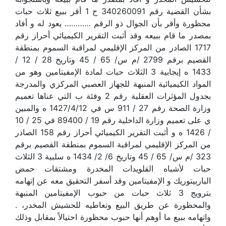
بشأن القضية رقم 340260091 ح 1 أقر ببيع ثلاث حبات
محظورة وأقر بأن الجوال ذو الرقم ………… يعود له و أفاد
بمصدر ما قام ببيعه وقد أثبت التقرير الكيميائي أحراز رقم
1717 الصادر من المركز الإقليمي لمراقبة السموم بمنطقة
القصيم برقم 2799 /م س/ 65 / 45 وتاريخ 28 / 12 /
1433 ه إيجابية 3 الثلاث حبات لمادة الإمفيتامين وهو من
المواد الكيميائية المنبهة للجهاز العصبي المركزي والمدرجة
بجدول المؤثرات العقلية رقم 2 وفئة ب التي عناها تعميم
وزارة الصحة رقم 27 / 911 س في 1427/4/12 ه والمبين
ي على تعميم وزارة الداخلية رقم 19 / 89400 في 25 / 10
/ 1426 ه و أثبت التقرير الكيميائي أحراز رقم 158 الصادر
من المركز الإقليمي لمراقبة السموم بمنطقة القصيم برقم
323 /م س/ 65 / 45 وتاريخ 6/ 2/ 1434 ه سلبية 3 الثلاث
حبات لأشباه القلويدات المخدرة ومشتقات حمض
الباربيتوريك و الإمفيتامين وقد أسفر التحقيق معه عن إتهامه
بترويج 3 ثلاث حبات من حبوب الإمفيتامين المنبهة
والمحظورة عن طريق البيع وتعاطيه للحشيش المخدر، .
واتهامه ببيع ما أوهم أنها حبوب محظورة احتيالاً بمقابل وذلك