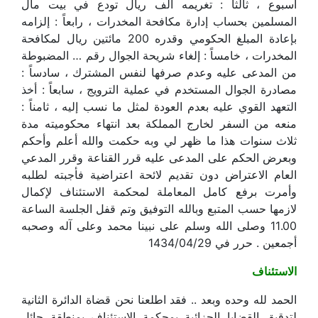
أسبوع ، ثالثاً : تغريمه ألف ريال تودع في بيت مال
المسلمين بحساب إدارة مكافحة المخدرات ، رابعاً : إلزامه
بإعادة المبلغ الحكومي وقدره 200 مائتين ريال لمكافحة
المخدرات ، خامساً : إلغاء شريحة الجوال رقم … المضبوطة
من المدعى عليه وعدم صرفها لنفس المشترك ، سادساً :
مصادرة الجوال المستخدم في عملية الترويج ، سابعاً : أخذ
التعهد القوي عليه بعدم العودة لمثل ما نسب إليه ، ثامناً :
منعه من السفر لخارج المملكة بعد انتهاء محكوميته مدة
ثلاث سنوات هذا ما ظهر لي وبه حكمت والله أعلم وأحكم
وبعرض الحكم على المدعى عليه قرر القناعة وقرر المدعي
العام الاعتراض دون تقديم لائحة اعتراضية فأجبته لطلبه
وأمرت برفع كامل المعاملة لمحكمة الاستئناف لإكمال
لازمها حسب المتبع وبالله التوفيق وتم قفل الجلسة الساعة
11.00 وصلى الله وسلم على نبينا محمد وعلى آله وصحبه
أجمعين . حرر في 1434/04/29
الاستئناف
الحمد لله وحده وبعد .. فقد اطلعنا نحن قضاة الدائرة الثانية
لتدقيق القضايا الجزائية بمحكمة الاستئناف بمنطقة حائل