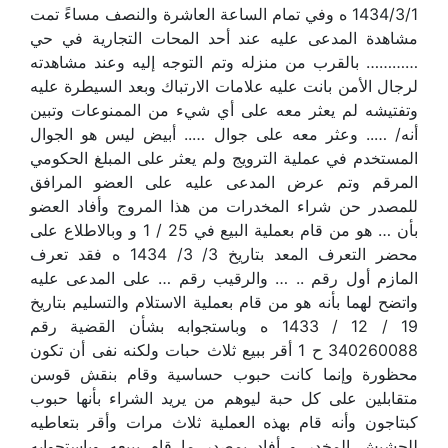
1434/3/1 ه وفي تمام الساعة العاشرة والنصف مساءً تمت
مشاهدة المدعى عليه عند أحد المحات التجارية في حي
………… بالقرب من منزله وتم التوجه إليه وعند مشاهدته
لرجال الأمن بانت عليه علامات الارتباك وبعد السيطرة عليه
وتفتيشه لم يعثر معه على أي شيء من الممنوعات وتبين
أنه/ ….. وعثر معه على جوال ….. أبيض ليس هو الجوال
المستخدم في عملية الترويج ولم يعثر على المبلغ الحكومي
المرقم وتم عرض المدعى عليه على العضو المرافق
للمصدر حن شراء المخدرات من هذا المروج وأفاد العضو
بأن … هو من قام بعملية البيع في 25 / 1 و وبالاطلاع على
محضر التعرف المعد بتاريخ 3/ 3/ 1434 ه فقد تعرف
المازم أول رقم .. … والرقيب رقم … على المدعى عليه
واتضح لهما بأنه هو من قام بعملية الاستلام والتسليم بتاريخ
19 / 12 / 1433 ه وباستجوابه بشأن القضية رقم
340260088 ح 1 أقر ببيع ثلاث حبات ولكنه نفى أن تكون
محظورة وإنما كانت حبوب حساسية وقام بنقش قوسن
متقابلين على كل حبة ليوهم من يريد الشراء بأنها حبوب
كبتاجون وأنه قام بهذه العملية ثلاث مرات وأقر بتعاطيه
للحشيش المخدر و أفاد بمصدر ما قام ببيعه وباستجوابه