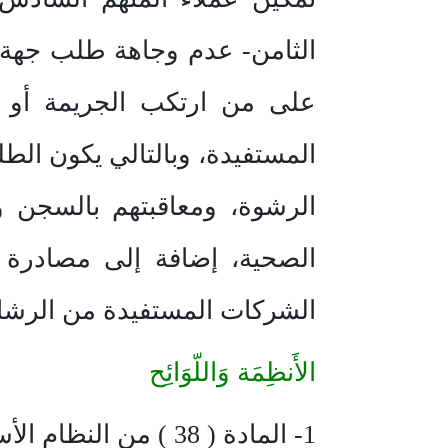
الثامن- عدم وجاهة طلب جهة ا
على من ارتكب الجريمة أو ش
المستفيدة، وبالتالي يكون الطل
الرشوة، ومعاقبتهم بالسجن و
الصحية، إضافة إلى مصادرة
الشركات المستفيدة من الرشا.
الأَنظِمَة وَاللّوَائِح
1- المادة ( 38 ) من النظام الأساسي للحكم الصادر بالأمر الملكي رقم ( أ / 90 ) و تاريخ 27 / 8 / 1412 هـ.