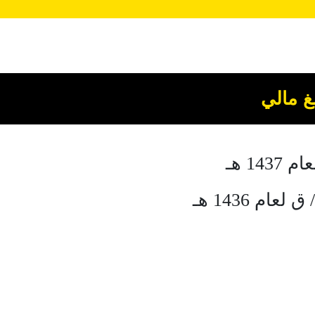
غ مالي