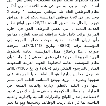
العامة للخطوط الجوية العربية السعودية ، والتي تنص على
أنه : ” فيما لم يرد به نص في هذه اللائحة تسري أحكام
نظام الموظفين العام على موظفي المؤسسة …”. وحيث لا
يوجد نص في لائحة موظفي المؤسسة يحكم إجازة المرافق
فيجب والحال هذه تطبق المادة (28/17) من لوائح نظام
الخدمة المدنية ، التي تعطي للموظف الحق في إجازة
المرافق براتب كامل طيلة مرافقته لمريضه للعلاج ، كما هو
رأي ديوان الخدمة المدنية بموجب خطابه الموجه إلى
المؤسسة برقم (8893) وتاريخ 17/3/1413هـ المرفقة
صورته . هذا وباطلاع ممثل المؤسسة العامة للخطوط
الجوية العربية السعودية على دعوى المدعي (…) أجاب : بأن
نظام المؤسسة العامة للخطوط الجوية العربية السعودية
الصادر بالمرسوم الملكي رقم (م/24) وتاريخ 18/7/1385هـ
قد جعل مجلس إدارتها هو السلطة العليا المهيمنة على
شؤونها وتصريف أمورها ووضع السياسة العامة التي تسير
عليها دون التقيد بالنظم الإدارية والمالية المتبعة في
الوزارات والمصالح الحكومية، وله في سبيل ذلك دون تحديد
لاختصاصه إصدار اللوائح والقرارات المالية والإدارية والفنية
الداخلية بما في ذلك ترتيب الوظائف وتحديدها وهو ما تعبر