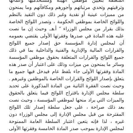
المتعلقة بتعيين موظفي الهيئة ومستخدميها وعمالها
وترقيتهم وتحدي مرتباتهم وأجورهم ومكافآتهم وما يمنحون
من مميزات عينية أو نقدية وغير ذلك دون التقيد بالنظم
واللوائح الخاصة بموظفي الحكومة ، وتصدر اللوائح الخاصة
بذلك بقرار من مجلس الوزراء ” أ.هـ. وحيث إن ما نصت
عليه هذه المادة في صدرها وفقرتها الأولى يقتضي بعمومه
أن لمجلس إدارة المؤسسة حق إصدار جميع اللوائح
والقرارات المالية والإدارية والفنية والداخلية بما في ذلك
جميع اللوائح والقرارات المتعلقة بحقوق موظفي المؤسسة
وسائر ما يمنحون من ميزات وذلك على اعتبار أن صدر هذه
المادة وفقرتها الأولى جاء بلفظ عام فيدخل فيها جميع ما
يتعلق بإصدار اللوائح والقرارات الخاصة بالموظفين وغيرهم .
وحيث نصت الفقرة الثانية من المادة المذكورة على تحديد
سلطة مجلس الإدارة باقتراح اللوائح فيما يتعلق بالحقوق
والميزات التي يراد منحها لموظفي المؤسسة ، وحيث نصت
بعد ذلك صراحة ، على جعل سلطة إصدار تلك اللوائح
المقترحة من قبل مجلس الإدارة إلى مجلس الوزراء دون
غيره ، لذا فإنه يتعين اعتبار السلطة العامة الممنوحة
لمجلس الإدارة بموجب صدر المادة الخامسة وفقرتها الأولى