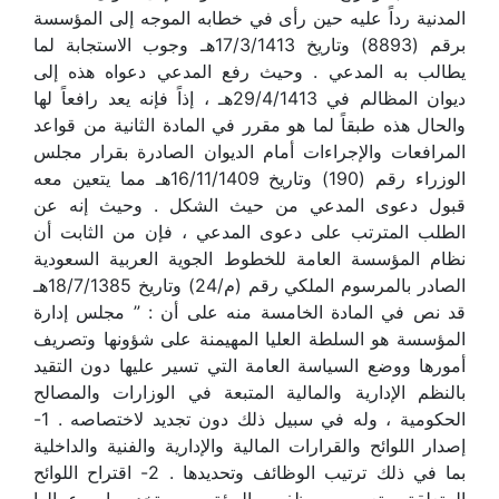
المدنية رداً عليه حين رأى في خطابه الموجه إلى المؤسسة
برقم (8893) وتاريخ 17/3/1413هـ وجوب الاستجابة لما
يطالب به المدعي . وحيث رفع المدعي دعواه هذه إلى
ديوان المظالم في 29/4/1413هـ ، إذاً فإنه يعد رافعاً لها
والحال هذه طبقاً لما هو مقرر في المادة الثانية من قواعد
المرافعات والإجراءات أمام الديوان الصادرة بقرار مجلس
الوزراء رقم (190) وتاريخ 16/11/1409هـ مما يتعين معه
قبول دعوى المدعي من حيث الشكل . وحيث إنه عن
الطلب المترتب على دعوى المدعي ، فإن من الثابت أن
نظام المؤسسة العامة للخطوط الجوية العربية السعودية
الصادر بالمرسوم الملكي رقم (م/24) وتاريخ 18/7/1385هـ
قد نص في المادة الخامسة منه على أن : ” مجلس إدارة
المؤسسة هو السلطة العليا المهيمنة على شؤونها وتصريف
أمورها ووضع السياسة العامة التي تسير عليها دون التقيد
بالنظم الإدارية والمالية المتبعة في الوزارات والمصالح
الحكومية ، وله في سبيل ذلك دون تجديد لاختصاصه . 1-
إصدار اللوائح والقرارات المالية والإدارية والفنية والداخلية
بما في ذلك ترتيب الوظائف وتحديدها . 2- اقتراح اللوائح