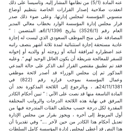
عنه المادة (5/1) من نظامها المشار إليه. وتأسيساً على ذلك
انعقدت صلاحية إصدار القرارات الخاصة بتنظيم أوضاع
منسوبي المؤسسة لمجلس إدارتها، وعلى ضوء ذلك صدر
قرار مجلس إدارة المؤسسة الوارد بخطاب معالي المدير
العام رقم (3526/1) بتاريخ 6/1/1396هـ المتضمن : ”
المصادقة على منح الموظف السعودي الذي ليست له إجازة
عادية مستحقة إجازة استثنائية لمدة ثلاثة أشهر بنصف راتبه
عند اضطراره لمرافقة أبنائه أو زوجته أو والديه أو إخوانه
للسفر للمعالجة شريطة أن يكون العائل الوحيد لهم “. وعليه
فقد تم تطبيق مقتضي القرار آنف الذكر على حالة المدعي
المذكور ثم إن مجلس الوزراء قد أصدر لائحة موظفي
وعمال المؤسسة بموجب قراره رقم (822) في
24/11/1381هـ ، وبالرجوع إلى اللائحة المذكورة نجد أن
المادة التاسعة منها قد نصت على الآتي : ” تبين أحكام الكادر
المرفق في نهاية هذه اللائحة الدرجات والرواتب المختلفة
المقدرة لكل درجة حسب مختلف الفئات المتدرجة فيها من
أول المربوط إلى آخره ، ويجوز بقرار من مجلس الإدارة
تعديل أحكام هذا الكادر من حين لآخر ….” وفي تقديرنا أن
هذا النص قد أعطى لمجلس إدارة المؤسسة كامل السلطات