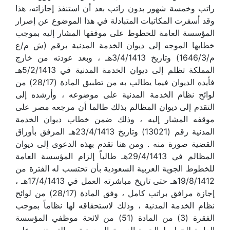
راتب وخمسة شهور بدون راتب بعد أن استنفذ إجازاته، هذا
وقد أسفرت المكاتبات المتبادلة في هذا الموضوع عن إصرار
المؤسسة العامة للخطوط على موقفها المشار إليه بموجب
خطابها الموجه إلى ديوان الخدمة المدنية برقم (ش م/ع
م/1646/3) وتاريخ 3/4/1413هـ ، وبعد عودته من خارج
المملكة تظلم إلى ديوان الخدمة المدنية في 5/2/1413هـ
فأيده الديوان فيما يطالب به من تطبيق المادة (28/17) من
لوائح نظام الخدمة المدنية على موضوعه ، وأرشده إلى
التقدم إلى ديوان المظالم بذلك طالما أن مرجعه مصر على
موقفه المشار إليه ، وذلك ضمن خطاب ديوان الخدمة
المدنية رقم (13021) وتاريخ 23/4/1413هـ المرفق بأوراق
القضية صورة منه . ومن هنا تقدم بهذه الدعوى إلى ديوان
المظالم في 29/4/1413هـ طالباً إلزام المؤسسة العامة
للخطوط الجوية العربية السعودية بأن تحتسب له الفترة من
19/8/1412هـ حتى تاريخ مباشرته العمل في 17/4/1413هـ ،
إجازة مرافق براتب كامل ، وفق المادة (28/17) من لوائح
نظام الخدمة المدنية ، وذلك لاستحقاقه لها نظاماً بموجب
الفقرة (3) من المادة (51) من لائحة موظفي المؤسسة