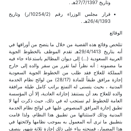
وتاريخ 27/7/1397هـ .
قرار مجلس الوزراء رقم (10254/2/ر) وتاريخ
26/4/1393هـ .
الوقائع
تتلخص وقائع هذه القضية من خلال ما يتضح من أوراقها في
أنه بتاريخ 29/4/1413هـ تقدم الموظف بالخطوط الجوية
العربية السعودية (…) إلى ديوان المظالم باستدعاء جاء فيه
ما مضمونه : أنه نظراً لما تقرر من سفر والده إلى خارج
المملكة للعلاج فقد طلب من الخطوط الجوية السعودية
إجازة مرافق طبقاً للمادة (28/17) من لوائح نظام الخدمة
المدنية ، بحيث يتسنى له التمتع براتب كامل طيلة مرافقة
والده للعلاج بعد أن يستنفذ إجازاته العادية، إلا أن المؤسسة
العامة للخطوط لم تستجب له في ذلك، حيث ذكرت أنها لا
تطبق إجازة المرافق المنصوص عليها في لوائح نظام الخدمة
المدنية وذلك لاستثنائها من تطبيق هذا النظام، ولذا قامت
بتطبيق ما ترى أنه المعمول به بموجب نظامها ولائحتها في
هذا المضمار، فمنحته بناء على ذلك إجازة ثلاثة شهور بنصف