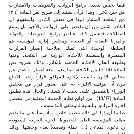
فيما يختص بتعديل برامج الرواتب والتعويضات والامتيازات
من حين لآخر ، وهذا الرأي يستند إلى صريح نص المادة (۲۹)
من اللائحة المشار إليها في تعديل الكادر، والمفهوم أن
الكادر أشمل من أن يقتصر على الرواتب والأجور بل يتسع
اصطلاحه فيشمل كافة عناصر برامج التعويضات والفوائد
والمزايا النقدية أو العينية، ومجلس إدارة المؤسسة هو
السلطة الوحيدة التي تملك صلاحية إصدار القرارات
المفسرة والمنظمة للأحكام الواردة في اللائحة، ومنها
بطبيعة الحال الأحكام الخاصة بالكادر، وذلك بصريح نص
المادة (51/4) من اللائحة، مما يتعين معه اعتبار ما صدر عن
مجلس الإدارة بالنسبة لإجازة المرافق قراراً واجب الاتباع
دون أن يتوقف الالتزام به على صدور قرار من مجلس
الوزراء بالتصديق عليه، بحيث لا يتسنى والحال هذه تطبيق
المادة (18/17) من لوائح نظام الخدمة المدنية في مضمار
إجازة المرافق بالنسبة لموظفي المؤسسة ،
طالما أن لها في ذلك تنظيم خاص. وتأسيساً على ما تقدم
تطلب المؤسسة العامة للخطوط الجوية العربية السعودية
رد دعوى المدعي (…) جملة وتفصيلاً لعدم وجاهتها، وذلك