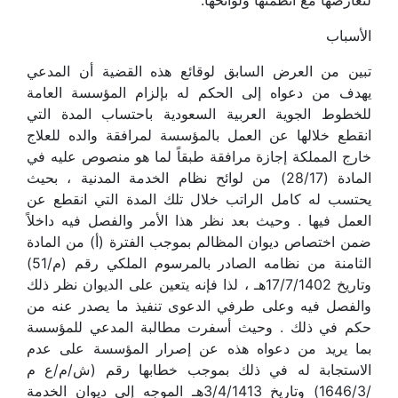
لتعارضها مع أنظمتها ولوائحها.
الأسباب
تبين من العرض السابق لوقائع هذه القضية أن المدعي
يهدف من دعواه إلى الحكم له بإلزام المؤسسة العامة
للخطوط الجوية العربية السعودية باحتساب المدة التي
انقطع خلالها عن العمل بالمؤسسة لمرافقة والده للعلاج
خارج المملكة إجازة مرافقة طبقاً لما هو منصوص عليه في
المادة (28/17) من لوائح نظام الخدمة المدنية ، بحيث
يحتسب له كامل الراتب خلال تلك المدة التي انقطع عن
العمل فيها . وحيث بعد نظر هذا الأمر والفصل فيه داخلاً
ضمن اختصاص ديوان المظالم بموجب الفترة (أ) من المادة
الثامنة من نظامه الصادر بالمرسوم الملكي رقم (م/51)
وتاريخ 17/7/1402هـ ، لذا فإنه يتعين على الديوان نظر ذلك
والفصل فيه وعلى طرفي الدعوى تنفيذ ما يصدر عنه من
حكم في ذلك . وحيث أسفرت مطالبة المدعي للمؤسسة
بما يريد من دعواه هذه عن إصرار المؤسسة على عدم
الاستجابة له في ذلك بموجب خطابها رقم (ش/م/ع م
/1646/3) وتاريخ 3/4/1413هـ الموجه إلى ديوان الخدمة