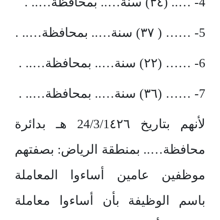
4- ….. (٣٤) سنة….. بمحافظة….. .
5- …… ( ٣٧) سنة….. بمحافظة….. .
6- …… (٢٢) سنة….. بمحافظة….. .
7- …… (٣٦) سنة….. بمحافظة….. .
لأنهم بتاريخ 24/3/1٤٢٦ هـ بدائرة
محافظة….. بمنطقة الرياض: بصفتهم
موظفين عامين أساءوا المعاملة
باسم الوظيفة بأن أساءوا معاملة