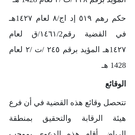
حكم رهم ٥١٩ إد اج/٨ لعام 1٤٢٧هـ
في القضية رقم١٤٦١/2/ق لعام
1٤٢٧هـ المؤيد برقم ٢٤٥ /ت /٢ لعام
1428 هـ
الوقائع
تتحصل وقائع هذه القضية في أن فرع
هيئة الرقابة والتحقيق بمنطقة
الرياض أقام هذه الدعوى بموجب