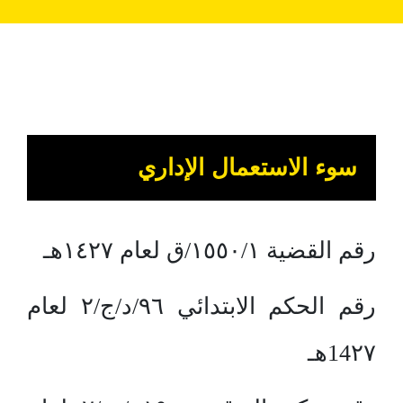
سوء الاستعمال الإداري
رقم القضية ١٥٥٠/١/ق لعام ١٤٢٧هـ
رقم الحكم الابتدائي ٩٦/د/ج/٢ لعام
14٢٧هـ