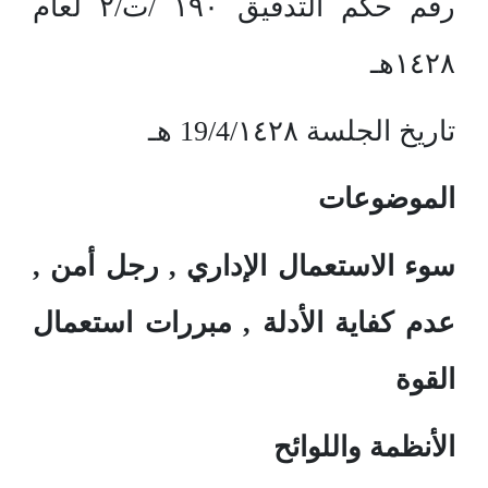
رقم حكم التدقيق ١٩٠ /ت/٢ لعام
١٤٢٨هـ
تاريخ الجلسة 19/4/١٤٢٨ هـ
الموضوعات
سوء الاستعمال الإداري , رجل أمن ,
عدم كفاية الأدلة , مبررات استعمال
القوة
الأنظمة واللوائح