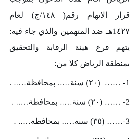
قرار الاتهام رقم( ١٤٨/ج) لعام
1٤٢٧هـ ضد المتهمين والذي جاء فيه:
يتهم فرع هيئة الرقابة والتحقيق
بمنطقة الرياض كلا من:
1- …… (٢٠) سنة….. بمحافظة….. .
2- …… (٢٠) سنة….. بمحافظة….. .
3-…… (٣٥) سنة….. بمحافظة….. .