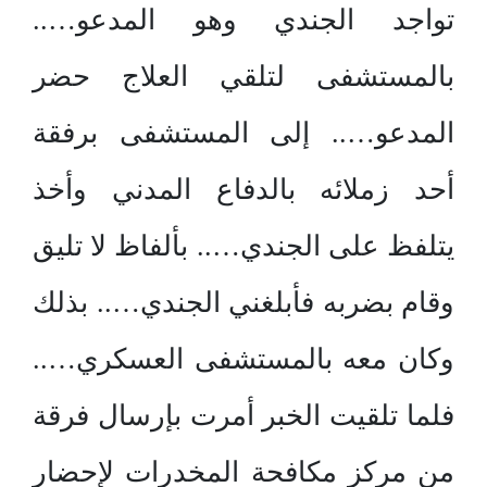
تواجد الجندي وهو المدعو…..
بالمستشفى لتلقي العلاج حضر
المدعو….. إلى المستشفى برفقة
أحد زملائه بالدفاع المدني وأخذ
يتلفظ على الجندي….. بألفاظ لا تليق
وقام بضربه فأبلغني الجندي….. بذلك
وكان معه بالمستشفى العسكري…..
فلما تلقيت الخبر أمرت بإرسال فرقة
من مركز مكافحة المخدرات لإحضار