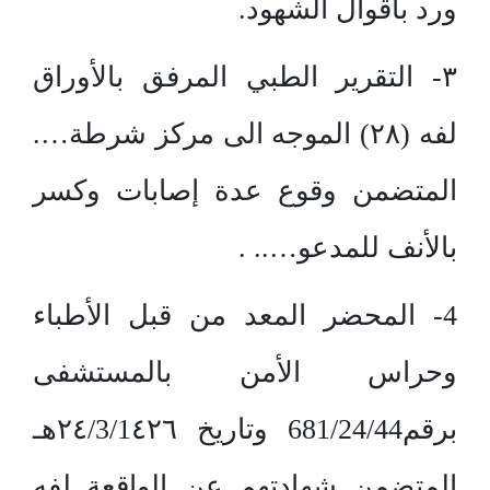
ورد بأقوال الشهود.
٣- التقرير الطبي المرفق بالأوراق
لفه (٢٨) الموجه الى مركز شرطة….
المتضمن وقوع عدة إصابات وكسر
بالأنف للمدعو….. .
4- المحضر المعد من قبل الأطباء
وحراس الأمن بالمستشفى
برقم681/24/44 وتاريخ ٢٤/3/1٤٢٦هـ
المتضمن شهادتهم عن الواقعة لفه