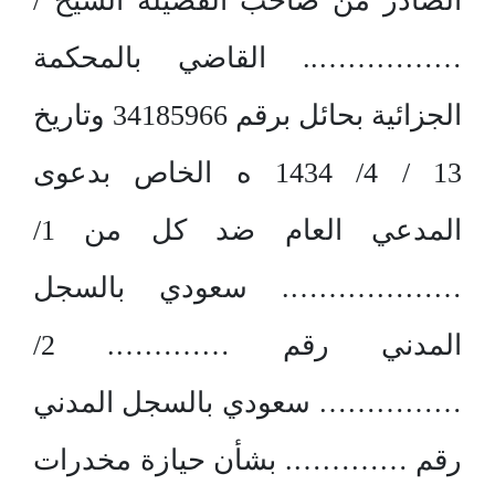
الصادر من صاحب الفضيلة الشيخ /
…………….. القاضي بالمحكمة
الجزائية بحائل برقم 34185966 وتاريخ
13 / 4/ 1434 ه الخاص بدعوى
المدعي العام ضد كل من 1/
………………. سعودي بالسجل
المدني رقم …………. 2/
…………… سعودي بالسجل المدني
رقم …………. بشأن حيازة مخدرات