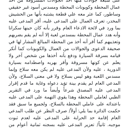
على سبعة جوالات منها أحد الجوالات المسروقة من أحد
عمال المحطة وكوبونات المحطة ومسدس أسود غير حقيقي
وساطور، كما عثر معه علي قطعة يشتبه بأنها من الحشيش
المخدر، تعرف العمال على المدعى عليه، أقر المدعى عليه
بما ورد في لائحة الادعاء العام وقرر بأنه كان حينها سكرانا
وأنه هدد عمال المحطة بمسدس لعبة إلا أنه لم يقم بضربهم
وتعذيبهم كما أقر أنه أخذ من المحطة المبالغ المشار لها في
صحيفة الدعوى والجوالات من العمال والكوبونات كما أنكر
قيامه بسرقة السيارة ودفع بأنه أخذها من شخص آخر ولا
يعلم عن كونها مسروقة وأقر بهربه واصطدامه بسيارة
الدورية ، عليه ولأن المدعى عليه لم يكن معه سلاح وإنما
مسدس اللعبة وهو ليس بسلاح ولا في معنى السلاح، ولأن
المدعي العام لم يقدم بينة تؤيد دعواه وغاية ما قدم إقرار
المدعى عليه المصدق شرعاً وأيضاً ما ورد في التقرير
الطبي لعاملي المحطة وهذا يقوي التهمة على المدعى عليه
باعتدائه على عاملي المحطة بالسلاح، ولجميع ما سبق فقد
حكمت الدائرة بما يلي: أولاً/ صرف النظر عن طلب المدعي
العام إقامة حد الحرابة على المدعى عليه لعدم ثبوت
موجبه. ثانياً/ تعزير المدعى عليه بسجنه ثمانية أعوام من