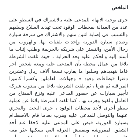
الملخص
جرى توجيه الاتهام للمدعى عليه بالاشتراك في السطو على
عدد من العمالة بمحطات الوقود تحت تهديد السلاح وسلبهم
والتسبب في إصابة اثنين منهم والاشتراك في سرقة سيارة
وصدم سيارة الدورية وإحداث تلفيات بها، والهروب من
رجال الأمن، والتستر على شريكه بالجريمة وطلب إثبات ما
أسند إليه والحكم عليه بحد الحرابة ، حيث تلقت الشرطة
بلاغا من عمال محطة بأن المدعى عليه ومعه شخص آخر
قاما بتهديدهم وسلبوا ما يقارب تسعة آلاف ريال وعشرين
دفترا «بطاقات وقود » وجوالات العاملين وكسرا كاميرا
المراقبة ثم هربا ، ثم تلقت الشرطة بلاغا من مندوب شركة
تأجير سيارات عن حضور المدعى عليه ونزع المفتاح من
العامل بالقوة وهرب بها ، كما تلقت الشرطة بلاغا عن عملية
سطو أخرى لأحد محطات الوقود ، جرى البحث والتحري
عنهما والتوصل للمدعى عليه وهرب بعدما قام بالاصطدام
بسيارة الدورية، قبض على المدعى عليه لاحقا عند أحد
الشقق المفروشة وبتفتيش الغرفة التي يسكنها عثر معه