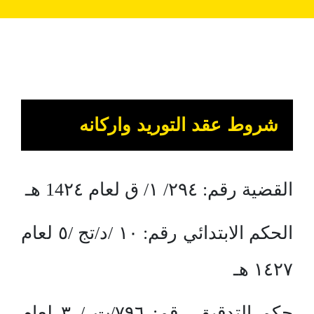
شروط عقد التوريد واركانه
القضية رقم: ٢٩٤/ ١/ ق لعام 14٢٤ هـ
الحكم الابتدائي رقم: ١٠ /د/تج /٥ لعام
١٤٢٧ هـ
حكم التدقيق رقم: ٧٩٦/ت / ٣ لعام