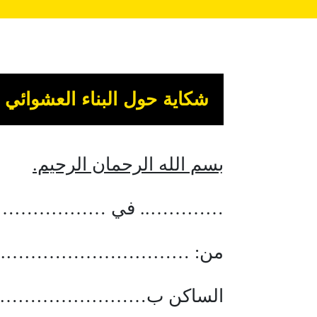
شكاية حول البناء العشوائي و
بسم الله الرحمان الرحيم.
………….. في ………………
من: ………………………….
الساكن ب……………………..