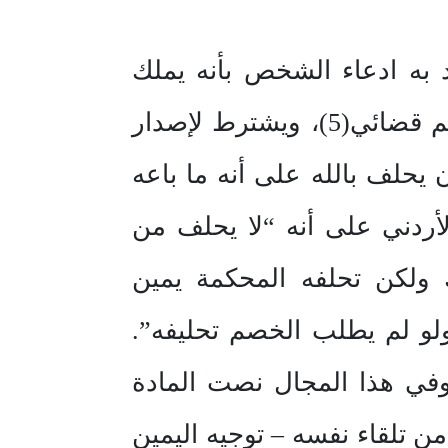
د به ادعاء الشخص بأنه يملك
المبيع أو بأن له حق آخر عليه ويتمكن من إثبات دعواه فيحصل على حكم قضائي(5)، ويشترط لإصدار
يحلف بالله على أنه ما باعه
دة (54) من قانون البينات الأردني على أنه “لا يحلف من
 ولكن تحلفه المحكمة يمين
ولو لم يطلب الخصم تحليفه”.
ن المدني الأردني. وفي هذا المجال نصت المادة
ي من تلقاء نفسه – توجيه اليمين