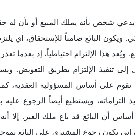
دعي شخص بأنه يملك المبيع أو بأن له حقا
ويكون البائع ضامناً للإستحقاق، أي يلتز
ُعد هذا الإلتزام احتياطياً، إذ بعدما تعذر 
ول إلى تنفيذ الإلتزام بطريق التعويض. وي
تقوم على أساس المسؤولية العقدية، كما
فيذ التزاماته، ويستطيع أيضاً الرجوع علي
أساس أن البائع قد باع ملك الغير. إلا أنه 
ماراتي يكون رجوع المشتري على البائع بموج