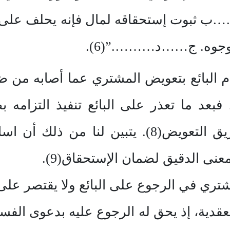
…ب ثبوت إستحقاقه لمال فإنه يحلف على أنه
وجوه. ج……د……….”(6).
، فبعد ما تعذر على البائع تنفيذ التزامه بض
التحول إلى تنفيذ الإلتزام بطريق التعويض(8). يت
عنى الدقيق لضمان الإستحقاق(9).
شتري في الرجوع على البائع ولا يقتصر عل
ية، إذ يحق له الرجوع عليه بدعوى الفسخ نظر