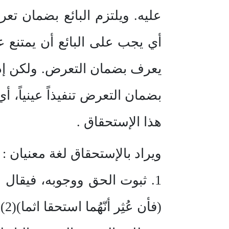
عليه. ويلتزم البائع بضمان تع
أي يجب على البائع أن يمتنع ع
يعرف بضمان التعرض. ولكن إذا 
بضمان التعرض تنفيذاً عينياً،
هذا الإستحقاق .
ويراد بالإستحقاق لغة معنيان :
1. ثبوت الحق ووجوبه، فيقال
(فأن عُثِر أنّهُما استحقا اثما)(2)، أي وجبت عليهما عقوبة(3).