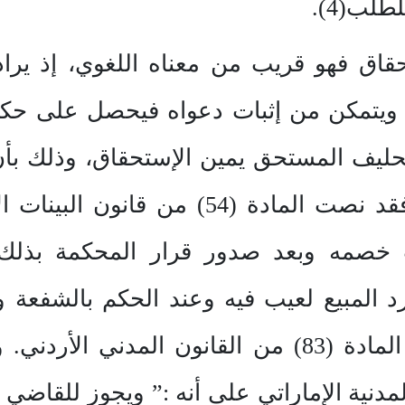
قاق فهو قريب من معناه اللغوي، إذ يرا
حليف المستحق يمين الإستحقاق، وذلك بأن 
ولا وهبه ولا خرج من ملكه، فقد نصت الما
ب خصمه وبعد صدور قرار المحكمة بذلك
د المبيع لعيب فيه وعند الحكم بالشفعة 
ويماثل هذا النص ما ورد في المادة (83) من القانو
ات المدنية الإماراتي على أنه :” ويجوز للقاض