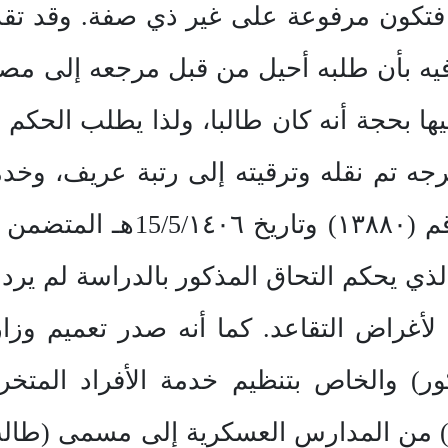
تكون مرفوعة على غير ذي صفة. وقد تقد
 فيه بأن طلبه أحيل من قبل مرجعه إلى 
ا بحجة أنه كان طالبا، ولذا يطلب الحكم 
جه تم نقله وترقيته إلى رتبة عريف، وخد
عليها على الدعوى بخطابها رق
الجنود لعام ١٣٨٨هـ والذي يحكم التحاق المذكور بالدرا
 المذكور) والخاص بتنظيم خدمة الأفراد ال
 من المدارس العسكرية إلى مسمى (طالب)