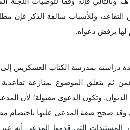
قم (٥٥12) في ١٤/ ٢/ 14١٤ هـ، وبالتالي فإنه وفقا لتوصيات
التقاعد، وللأسباب سالفة الذكر فإن مط
لها برفض دعواه.
دراسته بمدرسة الكتاب العسكريين إلى مد
فمن ثم يتعلق الموضوع بمنازعة تقاعدية
(٨/1/أ) من نظام الديوان. وتكون الدعوى مقبولة؛ لأ
قد صحح صفة المدعى عليها باختصام مصل