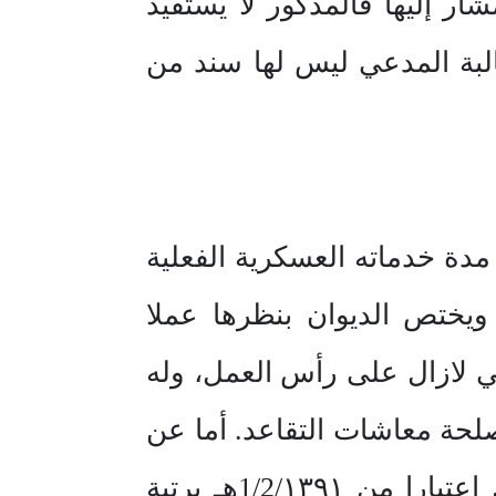
 اللجنة المشار إليها فالمذكور لا يستفيد
البة المدعي ليس لها سند من
ة خدماته العسكرية الفعلية
 ويختص الديوان بنظرها عملا
ن المدعي لازال على رأس العمل، وله
حة معاشات التقاعد. أما عن
الموضوع؛ فإن الثابت من صور المستندات التي قدمها المدعي أنه عين اعتبارا من 1/2/١٣٩١هـ برتبة