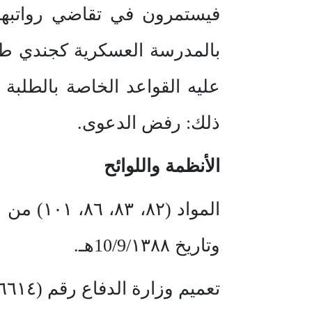
فيستمرون في تقاضي رواتبهم 
بالمدرسة العسكرية كجندي طال
عليه القواعد الخاصة بالطلبة
ذلك: رفض الدعوى.
الأنظمة واللوائح
وتاريخ 10/9/١٣٨٨هـ.
تعميم وزارة الدفاع رقم (3/1/٦٦١٤) وتاريخ 4/2١٣٩٤هـ.