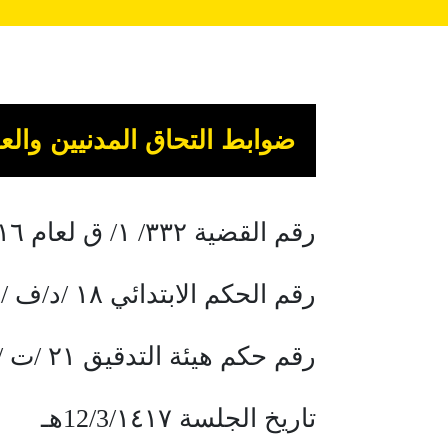
ضوابط التحاق المدنيين وال
رقم القضية ٣٣٢/ ١/ ق لعام ١٤١٦هـ
رقم الحكم الابتدائي ١٨ /د/ف /٨ لعام ١٤١٦ هـ
رقم حكم هيئة التدقيق ٢١ /ت /١ لعام ١٤١٧ هـ
تاريخ الجلسة 12/3/١٤١٧هـ