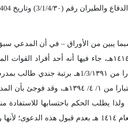
م (3/1/4/٣٠) وتاريخ 10/2/1404 هـ
بما يبين من الأوراق – في أن المدعي سبق 
سجلت برقم (٣٠/4/ ق) لعام ١٤١٤هـ، جاء فيها أنه أحد أف
التحق بالخدمة العسكرية اعتبارا من 1/3/١٣٩١ه
منها، ورقي إلى رتبة عريف اعتبارا من ١/ ٤/
لذا يطلب الحكم باحتسابها للاستفادة من
الديوان رقم (١٥/ د /ف / ٣٤) لعام 1٤١٤ هـ بعدم قبول 