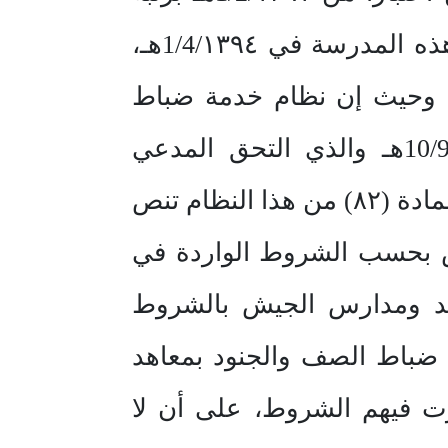
جندي طالب بمدرسة الكتاب العسكريين بالطائف، وأنه بعد تخرجه من هذه المدرسة في 1/4/١٣٩٤هـ،
ه، وحيث إن نظام خدمة ضباط
الصف والجنود الصادر بالمرسوم الملكي رقم (م /٣٢) وتاريخ 10/9/١٣٨٨هـ والذي التحق المدعي
بمدرسة الكتاب العسكريين وتخرج منها في ظل العمل بأحكامه، تبين أن المادة (٨٢) من هذا النظام تنص
ش بحسب الشروط الواردة في
عاهد ومدارس الجيش بالشروط
ا النظام على أنه: (١- يجوز أن يلحق ضباط الصف والجنود بمعاهد
رت فيهم الشروط، على أن لا