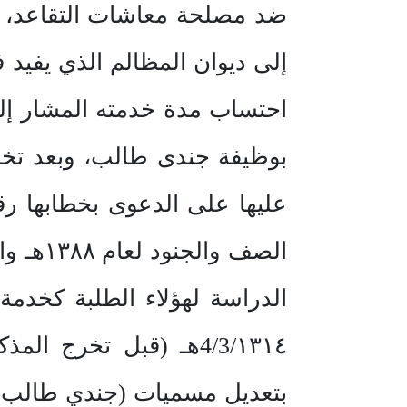
ضد مصلحة معاشات التقاعد، ف
إلى ديوان المظالم الذي يفيد
احتساب مدة خدمته المشار إليه
بوظيفة جندى طالب، وبعد تخر
الصف و
4/3/١٣١٤هـ (قبل تخرج
بتعديل مسميات (جندي طالب)