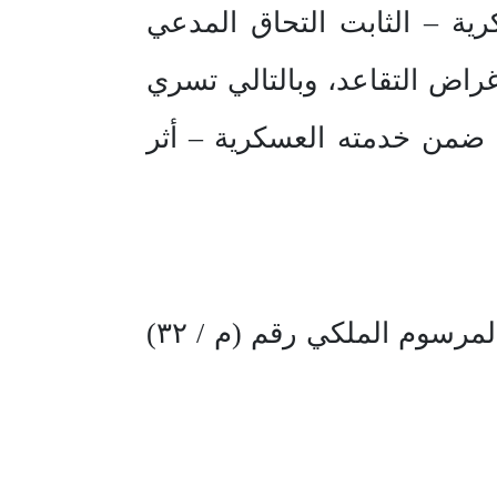
ية – الثابت التحاق المدعي
راض التقاعد، وبالتالي تسري
ة ضمن خدمته العسكرية – أثر
المواد (٨٢، ٨٣، ٨٦، ١٠١) من نظام خدمة ضباط الصف والجنود الصادر بالمرسوم الملكي رقم (م / ٣٢)