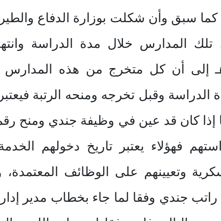
، كما سبق وأن شكلت بوزارة الدفاع والطي
 تلك المدارس خلال مدة الدراسة وانته
3/1//٣٠) وتاريخ 10/2/١٤٠٤هـ إلى أن كل متخرج من هذ
الدراسة وقبل تخرجه ومنحه الرتبة فيعتبر 
ذا كان قد عين في وظيفة جندي ومنح رقم ع
ستهم فهؤلاء يعتبر تاريخ دخولهم الخدم
رية وتعيينهم على الوظائف المعتمدة، 
تب جندي وفقا لما جاء بخطاب مدير إدارة 