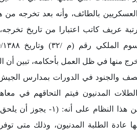
 رتبة عريف كاتب اعتبارا من تاريخ تخرج
الصف والجنود في الدورات بمدارس الجي
 الطلات المدنيون فيتم التحاقهم في م
الآتية…)، وتنص المادة (٨٣) من هذ
 عادة الطلبة المدنيون، وذلك متى توف