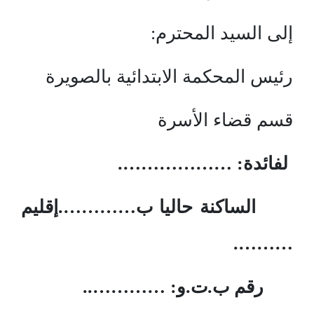
إلى السيد المحترم:
رئيس المحكمة الابتدائية بالصويرة
قسم قضاء الأسرة
لفائدة: ……………….
الساكنة حاليا ب………….إقليم
……….
رقم ب.ت.و: …………..