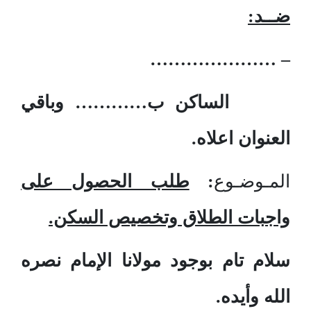
ضــد:
– …………………
الساكن ب………… وباقي
العنوان اعلاه.
المـوضـوع
:
طلب الحصول على
واجبات الطلاق وتخصيص السكن.
سلام تام بوجود مولانا الإمام نصره
الله وأيده.