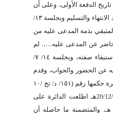
ا من تاريخ الدفعة الأولى، وعلى أن
يكون مقدار الدفعة الأولى (٥٠%)، ثم (٣٥%) بعد عشرين يوما و (١٥%) بعد الانتهاء والتسليم وبجلسة ١٣/
ن المتبقي بذمة المدعى عليه من
وتبين أن الحاضر عن المدعى عليه….. لم
يقدم ما يثبت صفته عن المدعى عليه، وطلب إمهاله؛ لتقديم الجواب واستيفاء صفته، وبجلسة ١٤/ ٧/
عليه عن الحضور والجواب، وقدم
كشفا بالحساب للمبلغ المدعى به مؤرخا في 26/3/1٤٢٢ هـ؛ فأصدرت الدائرة حكمها رقم (١٥١/ د/ تج /١٠
لعام ١٤٢٥هـ) غيابيا بإلزام المدعى عليه بمبلغ المطالبة، وبجلسة 20/12/1٤٢٥هـ اطلعت الدائرة على
للائحة الاعتراضية المقدمة من المدعى عليها المؤرخة في 20/9/١٤٢٥ هـ، والمتضمنة ما حاصله أن