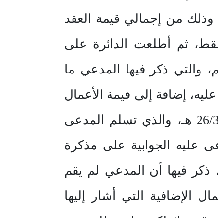
 ريال على ثلاث دفعات، وذلك من إجمالي قيمة العقد
160.1) ريالا، ويكون المتبقي مبلغ (٧.١٧٩) ريالا فقط، ثم أطلعت الدائرة على
، والتي ذكر فيها المدعي ما
عليه، إضافة إلى قيمة الأعمال
الإضافية المبينة بكشف الحساب الموقع من المدعى عليه بتاريخ 26/3/١٤٣٢ هـ، والذي تسلم المدعى
عى عليه الجوابية على مذكرة
 ذكر فيها أن المدعي لم يقم
بالغ قيمتها (41.179) ريالا، أما الأعمال الإضافية التي أشار إليها