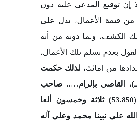
ذ إن توقيع المدعى عليه دون
ن قيمة الأعمال، يدل على
لك الكشف، ولما دونه من أنه
لقول بعدم تسلم تلك الأعمال،
دادها من امائك،
لذلك حكمت
ئرة: بالتصديق على حكمها الغيابي رقم (١٥١/د/تج /١٠ لعام 14٢٥هـ)، القاضي بإلزام….. صاحب
مؤسسة….. بأن يدفع للمدعي….. صاحب مؤسسة….. مبلغا وقدره (53.850) ثلاثة وخمسون ألفا
لله على نبينا محمد وعلى آله