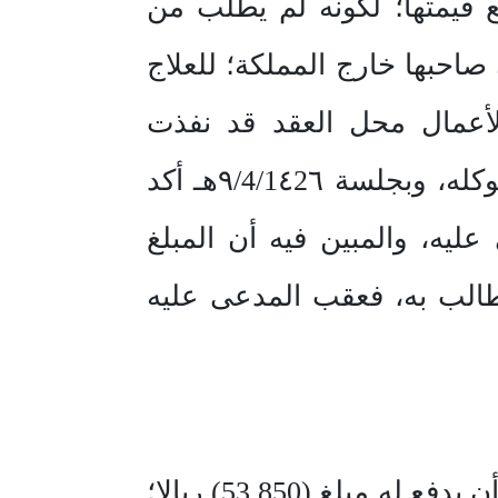
ير ملتزم بدفع قيمتها؛ لكونه لم يطلب من
 صاحبها خارج المملكة؛ للعلاج
لأعمال محل العقد قد نفذت
المواصفات والشروط؛ وذلك بسبب عدم تسليم المدعي تلك الأعمال لموكله، وبجلسة ٩/4/1٤2٦هـ أكد
يه، والمبين فيه أن المبلغ
 المبلغ المطالب به، فعقب المدعى عليه
وحيث إن الثابت أن مطالبة المدعي في هذه الدعوى بإلزام المدعى عليه أن يدفع له مبلغ (53.850) ريالا؛