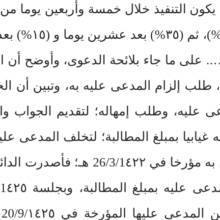
يالا؛ على أن يكون التنفيذ خلال خمسة وأربعين يوم
صالة….. على ما جاء بلائحة الدعوى، وأوضح أ
عقد مبلغ (35.850) ريالا، طلب إلزام المدعى عليه به، 
له غيابيا بمبلغ المطالبة؛ لتخلف المدعى 
ا