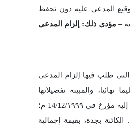
توقيع المدعى عليه دون تحفظ
ه –
مؤدى ذلك: إلزام المدعى
مدعي بلائحة دعواه التي طلب فيها إلزام المدعى
نهائيا، والمبينة تفصيلاتها
وأسعارها في العقد الموقع منه، وأرفق بمذكرته صورة من العقد المشار إليه مؤرخ في 14/12/١٩٩٩ م؛
كائنة بجدة، بقيمة إجمالية