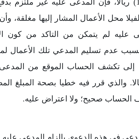
المدعي والبالغ قيمتها (12.850) ريالا، فإن المدعى عليه غ
يلا محل الأعمال المشار إليها مغلقة، وأن
ى عليه لم يتمكن من التاكد من كون ا
إلى تكشف الحساب الموقع من المدعى عل
قى بذمته هو (53.850) ريالا. والذي قرر فيه خطيا بصحة
شف الحساب صحيح؛ ولا اعتراض عليه.