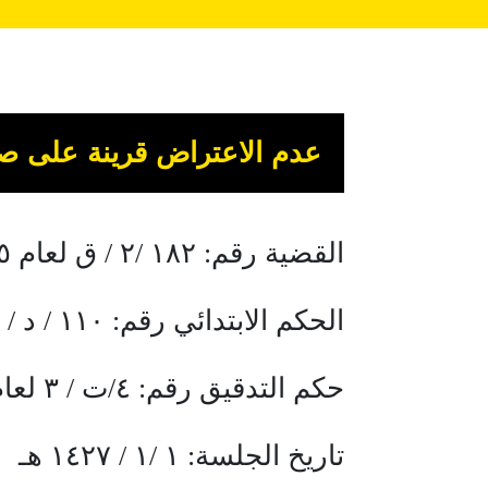
عدم الاعتراض قرينة على صح
القضية رقم: ١٨٢ /٢ / ق لعام 14٢٥ هـ
الحكم الابتدائي رقم: ١١٠ / د / تج /١٠ لعام ١٤٢٦ هـ
حكم التدقيق رقم: ٤/ت / ٣ لعام ١٤٢٧ هـ
تاريخ الجلسة: ١ /١ / ١٤٢٧ هـ