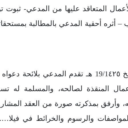
لأعمال المتعاقد عليها من المدعي- ثبوت 
 أثره أحقية المدعي بالمطالبة بمستحقات
تتحصل وقائع الدعوى أنه بتاريخ 19/1٤٢٥ هـ تقدم ال
مال المنقذة لصالحه، والمسلمة له تسليما 
واصفات والرسوم والخرائط في فيلا….. ال