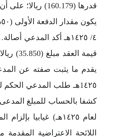
قدرها (160.179) ر
٤/ ١٤٢٥هـ أكد المدعي أ
قيمة ال
1٤٢٥هـ طلب المدعي الحكم 