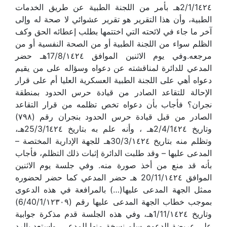
2/1/1٤٢٤هـ بأمر من اللجنة الطبية عن طريق الخدمات
الطبية، وأن هذا التقرير هو تقرير عشوائي لا صحة له وإلى
آخر ما جاء في لائحته التي اختتمها بطلب إعطائه الحق وكف
الظلم سواء من اللجنة الطبية أو من الصحة النفسية أو من
مرجعه.وفي يوم الاثنين الموافق 17/8/١٤٢٤هـ حضر
المدعي للدائرة لمناقشته عن دعواه وسؤاله على من يقيم
دعواه أهي على اللجنة الطبية العسكرية العليا أم على قرار
الإحالة للتقاعد الصادر من قيادة حرس الحدود بمنطقة
نجران؟ فأجاب بأن دعواه تخص تظلمه من قرار التقاعد
الصادر من قبل قيادة حرس الحدود بنجران رقم (٧٩٨)
وتاريخ 2/4/1٤٢٤هـ ، وأنه علم به بتاريخ 25/3/1٤٢٤هـ،
وتظلم منه بتاريخ 30/3/١٤٢٤هـ للجهة الإدارية المختصة –
المدعى عليها – وقد طلبت الدائرة إثبات ذلك التظلم، فأجاب
بأنه قد منع من أخذ صورة منه. وفي جلسة يوم الاثنين
الموافق 20/11/١٤٢٤ هـ حضر المدعي كما حضر لحضوره
ممثل الجهة المدعى عليها(…) بالمرافعة في هذه الدعوى
بموجب خطاب الجهة المدعى عليها رقم (6/40/1/١٢٣٠٩)
وتاريخ 1/11/١٤٢٤هـ، وفي هذه الجلسة قدم مذكرة جوابية
على عريضة الدعوى سلم نسخة منها للمدعي، واستعد بالرد