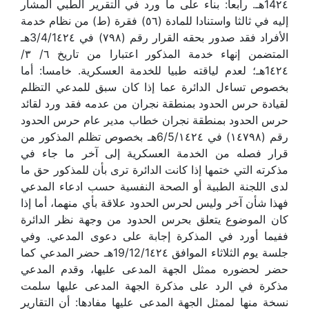
14٢٤هـ. رابعا: بناء على ما ورد في التقرير الطبي المشار
إليه في ثالثا واستنادا للمادة (٥٦) فقرة (ط) من نظام خدمة
الأفراد فقد صدور بحقه القرار رقم (٧٩٨) في 3/4/1٤٢٤هـ
المتضمن إنهاء خدمة المذكور اعتبارا من تاريخ ٦/ ٣/
1٤٢٤هـ؛ لعدم لياقته طبيا للخدمة العسكرية. خامسا: أما
بخصوص تساءل الدائرة عما إذا كان سبق للمدعي التظلم
لقيادة حرس الحدود بمنطقة نجران من عدمه فقد ورد لقائد
حرس الحدود بمنطقة نجران خطاب مدير عام حرس الحدود
رقم (١٤٧٩٨) في 6/5/١٤٢٤هـ بخصوص تظلم المذكور من
قرار فصله من الخدمة العسكرية إلى آخر ما جاء في
مذكرته التي ختمها إذا كانت الدائرة ترى بأن للمذكور حق ما
لدى اللجنة الطبية أو الصحة النفسية حسب ادعاء المدعي
فهذا شأن آخر وليس لحرس الحدود علاقة بأي منهما، أما إذا
كان الموضوع يتعلق بحرس الحدود من وجهة نظر الدائرة
ففيما أورد في المذكرة إجابة على دعوى المدعي. وفي
جلسة يوم الثلاثاء الموافق 19/12/1٤٢٤هـ حضر المدعي كما
حضر لحضوره ممثل الجهة المدعى عليها، وقدم المدعي
مذكرة في الرد على مذكرة الجهة المدعى عليها سلمت
نسخة منها لممثل الجهة المدعى عليها مفادها: أن التقارير