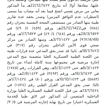
عليها، مفادها: أولا: أنه بتاريخ 22/12/1٤٢٢هـ بدأ المذكور
يعاني من مرض نفسي اتضح فيما بعد أنه مصاب بما يسمى
(اضطراب عدم التوافق المزمن) وصدر بحقه عدة تقارير
طبية منها الصادر من مستشفى الصحة النفسية بنجران رقم
(٧٨٤) في25/12/1422هـ، ورقم (٤٥٩/ ٤/ ٤٩) في
29/3/14٢٣هـ، ورقم (٦٤٨/ ٤/ ٤٩) في 1/7/14٢٣هـ، ورقم
(٩٦٢/4/49) في 3/11/١٤٢٢هـ، ومنها الصادر من مركز
صحي قوى الأمن الداخلي بنجران رقم (٣١٧) في
18/1/1٤٢3هـ. ثانيا: قد صدر بحق المدعي عدة قرارات طبية
من اللجنة الطبية العسكرية العليا متضمنة منح المدعي
إجازة مرضية في مجموعها سنة كاملة ابتداء من تاريخ
6/3/١٤٢٣هـ حتى 5/3/١٤٢٣هـ، وهي القرارات رقم (١٧٤٥)
في 16/3/1٤٢٣هـ، ورقم (٣٤٩٣) في 2/6/١٤٢٣هـ، ورقم
(٥٨٨٣) في 10/10/١٤٢٣هـ، ورقم (٨٠) في 1/7/١٤٢٤هـ.
ثالثا: صدر بحق المدعي القرار الطبي رقم (١٨٢٤) في
13/1/1٤٢٤هـ من قبل اللجنة الطبية العسكرية العليا بوزارة
الداخلية المتضمن أن المذكور غير لائق طبيا للخدمة
العسكرية اعتبارا من تاريخ نهاية إجازته المرضية في ٥/ ٣/