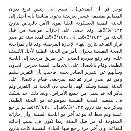
توجز في أن المدعي(…) تقدم إلى رئيس فرع ديوان
المظالم بمنطقة عسير بعريضة دعوى مفادها بأنه أحيل إلى
اللجنة الطبية العسكرية العليا بقوى الأمن بالرياض بتاريخ
6/3/١٤٢٣هـ، وقد حصل على إجازات مرضية من قبل
اللجنة من 6/3/١٤٢٣هـ إلى 5/3/١٤٢٤هـ لمدة سنة ثم صدر
قرار التقاعد بتاريخ انتهاء الإجازة المرضية، وقد قام بمراجعة
الصحة النفسية بنجران بأمر من اللجنة الطبية لأجل الكشف
عليه، وقد رفع تقريره الصحي عن طريق مرجعه إلى اللجنة
الطبية، وقام بالاتصال على الخدمات الطبية بحرس الحدود،
وسألهم عن التقرير الصادر بحقه، فأجيب بأن التقرير سليم
ومن ثم صدر قرار تقاعده لمرجعه، فقام بالاتصال على
اللجنة الطبية وشكى لهم، فأجيب بأن الحجة في التقرير ولم
يذكر أنه قد شفي من جميع الأمراض، وبعد ذلك أخذ يشكك
في مقصد الصحة النفسية بموضوعه مع اللجنة الطبية،
ويذكر بأنه منذ تاريخ 6/3/١٤٢٣هـ إلى ٥/٣/1٤٢٤هـ لم يراجع
عمله ولم يعط له موعد آخر مع اللجنة الطبية، وأن إجازاته
الممنوحة له من قبل اللجنة ربما تكون هي سبب إحالته
للتقاعد، وأن آخر مرة راجع فيها العيادة النفسية كانت بتاريخ