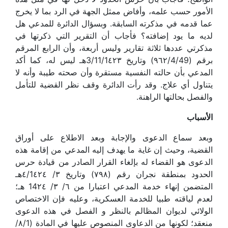
الأمور حسب علمه، وأفاض ممثل الجهة في الرد بما لا يخرج
عما قدمه في مذكرته السابقة. وبسؤال الدائرة للمدعي هل
لديه ما يود إضافته؟ فأجاب أن التقرير التي ذكرتها في
مذكرتي عددها ثلاثة تقارير وليس أربعة، وأن الرابع المرقم
برقم (٩٦٢/4/49) وتاريخ 3/11/1٤٢٣هـ ليس له، كما أكد
المدعي بأن حالته النفسية مستقرة وأن صحته طيبة وأنه لا
يتناول أي علاج. وقد رأت الدائرة وقف نظر القضية للتأمل
والفصل بحالتها الراهنة.
الأسباب
وبعد سماع الدعوى والإجابة وبعد الاطلاع على أوراق
القضية، وحيث إن غاية ما يهدف إليه المدعي من إقامة هذه
الدعوى هو القضاء له بإلغاء القرار الصادر من قيادة حرس
الحدود بمنطقة نجران رقم (٧٩٨) وتاريخ ٣/ ٤/1٤٢٤هـ
المتضمن إنهاء خدمة المدعي اعتبارا من ٦/ ٣/ 14٢٤ هـ؛
لعدم لياقته طبيا للخدمة العسكرية، وعليه فإن الاختصاص
الولائي لديوان المظالم بالنظر و الفصل في هذه الدعوى
منعقد؛ لكونها من الدعاوى المنصوص عليها في المادة (٨/1/