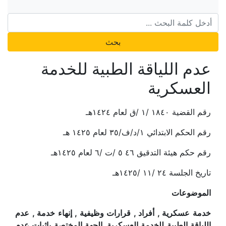
بحث
عدم اللياقة الطبية للخدمة
العسكرية
رقم القضية ١٨٤٠ /١ /ق لعام ١٤٢٤هـ
رقم الحكم الابتدائي ١/د/ف/٣٥ لعام ١٤٢٥ هـ
رقم حكم هيئة التدقيق ٤٦ ٥ /ت /٦ لعام ١٤٢٥هـ
تاريخ الجلسة ٢٤ /١١ /١٤٢٥هـ
الموضوعات
خدمة عسكرية , أفراد , قرارات وظيفية , إنهاء خدمة , عدم
اللياقة الطبية للخدمة العسكرية, الجهة المختصة بإثبات عدم