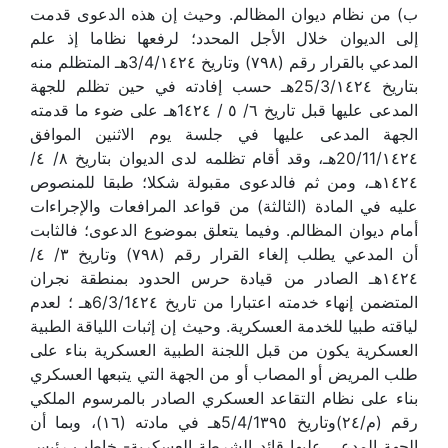
ب) من نظام ديوان المظالم. وحيث إن هذه الدعوى قدمت
إلى الديوان خلال الأجل المحدد؛ لرفعها نظاما إذ علم
المدعي بالقرار رقم (٧٩٨) وتاريخ 3/4/١٤٢٤هـ المتظلم منه
بتاريخ 25/3/١٤٢٤هـ حسب إفادته في حين تظلم للجهة
المدعى عليها قبل تاريخ ٦/ ٥ / 1٤٢٤هـ على ضوء ما قدمته
الجهة المدعى عليها في جلسة يوم الاثنين الموافق
20/11/١٤٢٤هـ، وقد أقام تظلمه لدى الديوان بتاريخ ٨/ ٤/
١٤٢٤هـ، ومن ثم فالدعوى مقبولة شكلا؛ طبقا للمنصوص
عليه في المادة (الثالثة) من قواعد المرافعات والإجراءات
أمام ديوان المظالم. وفيما يتعلق بموضوع الدعوى؛ فالثابت
أن المدعي يطلب إلغاء القرار رقم (٧٩٨) وتاريخ ٣/ ٤/
١٤٢٤هـ الصادر من قيادة حرس الحدود بمنطقة نجران
المتضمن إنهاء خدمته اعتبارا من تاريخ 6/3/1٤٢٤هـ ؛ لعدم
لياقته طبيا للخدمة العسكرية. وحيث إن إثبات اللياقة الطبية
العسكرية يكون من قبل اللجنة الطبية العسكرية بناء على
طلب المريض أو المصاب أو من الجهة التي يتبعها العسكري
بناء على نظام التقاعد العسكري الصادر بالمرسوم الملكي
رقم (م/٢٤)وتاريخ 5/4/1٣٩٥هـ في مادته (١٦)، وبما أن
الجهة المدعى عليها قائد الشرطة العسكرية- خاطب رئيس