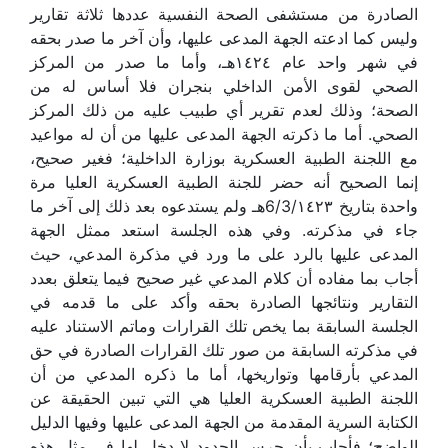
الصادرة من مستشفى الصحة النفسية عددها ثلاثة تقارير
وليس كما ادعته الجهة المدعى عليها، وأن آخر ما صدر بحقه
في شهر واحد عام ١٤٢٤هـ، وأما ما صدر من المركز
الصحي لقوى الأمن الداخلي بنجران فلا أساس له من
الصحة؛ وذلك لعدم تقرير أي طبيب عليه من ذلك المركز
الصحي. أما ما ذكرته الجهة المدعى عليها من أن له مواعيد
مع اللجنة الطبية العسكرية بوزارة الداخلية؛ فغير صحيح،
إنما الصحيح أنه حضر للجنة الطبية العسكرية العليا مرة
واحدة بتاريخ 6/3/١٤٢٣هـ ولم يستدعوه بعد ذلك إلى آخر ما
جاء في مذكرته. وفي هذه الجلسة استعد ممثل الجهة
المدعى عليها بالرد على ما ورد في مذكرة المدعي، حيث
أجاب بما مفاده أن كلام المدعي غير صحيح فيما يتعلق بعدد
التقارير ونتائجها الصادرة بحقه وأكد على ما قدمه في
الجلسة السابقة بما يخص تلك القرارات وماتم الاستناد عليه
في مذكرته السابقة من صور تلك القرارات الصادرة في حق
المدعي بأرقامها وتواريخها، أما ما ذكره المدعي من أن
اللجنة الطبية العسكرية العليا هي التي تبين الحقيقة عن
الكتابة السرية المقدمة من الجهة المدعى عليها وفيها الدليل
الواضح؛ فأجاب بأن حرس الحدود لا دخل لها في مثل هذه