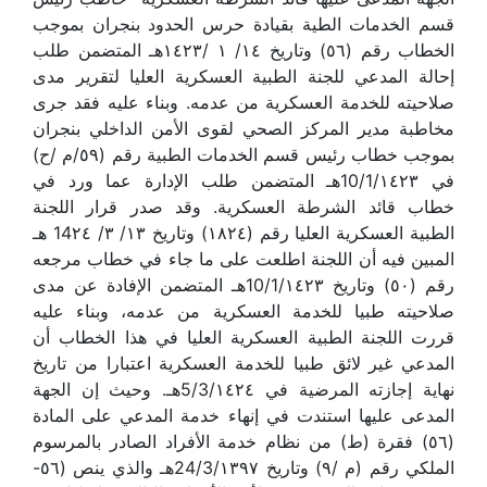
قسم الخدمات الطية بقيادة حرس الحدود بنجران بموجب
الخطاب رقم (٥٦) وتاريخ ١٤/ ١ /١٤٢٣هـ المتضمن طلب
إحالة المدعي للجنة الطبية العسكرية العليا لتقرير مدى
صلاحيته للخدمة العسكرية من عدمه. وبناء عليه فقد جرى
مخاطبة مدير المركز الصحي لقوى الأمن الداخلي بنجران
بموجب خطاب رئيس قسم الخدمات الطبية رقم (٥٩/م /ح)
في 10/1/١٤٢٣هـ المتضمن طلب الإدارة عما ورد في
خطاب قائد الشرطة العسكرية. وقد صدر قرار اللجنة
الطبية العسكرية العليا رقم (١٨٢٤) وتاريخ ١٣/ ٣/ 14٢٤ هـ
المبين فيه أن اللجنة اطلعت على ما جاء في خطاب مرجعه
رقم (٥٠) وتاريخ 10/1/١٤٢٣هـ المتضمن الإفادة عن مدى
صلاحيته طبيا للخدمة العسكرية من عدمه، وبناء عليه
قررت اللجنة الطبية العسكرية العليا في هذا الخطاب أن
المدعي غير لائق طبيا للخدمة العسكرية اعتبارا من تاريخ
نهاية إجازته المرضية في 5/3/١٤٢٤هـ. وحيث إن الجهة
المدعى عليها استندت في إنهاء خدمة المدعي على المادة
(٥٦) فقرة (ط) من نظام خدمة الأفراد الصادر بالمرسوم
الملكي رقم (م /٩) وتاريخ 24/3/١٣٩٧هـ والذي ينص (٥٦-