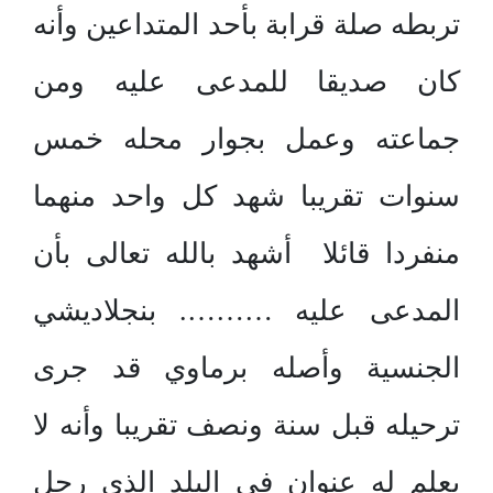
تربطه صلة قرابة بأحد المتداعين وأنه
كان صديقا للمدعى عليه ومن
جماعته وعمل بجوار محله خمس
سنوات تقريبا شهد كل واحد منهما
منفردا قائلا أشهد بالله تعالى بأن
المدعى عليه ………. بنجلاديشي
الجنسية وأصله برماوي قد جرى
ترحيله قبل سنة ونصف تقريبا وأنه لا
يعلم له عنوان في البلد الذي رحل