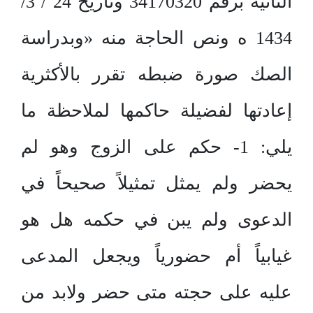
الثانية برقم 34170320 وتاريخ 24 / 3/
1434 ه ونص الحاجة منه «وبدراسة
الصك صورة ضبطه تقرر بالأكثرية
إعادتها لفضيلة حاكمها لملاحظة ما
يلي: 1- حكم على الزوج وهو لم
يحضر ولم يمثل تمثيلاً صحيحاً في
الدعوى ولم يبن في حكمه هل هو
غيابياً أم حضورياً ويجعل المدعى
عليه على حجته متى حضر ولابد من