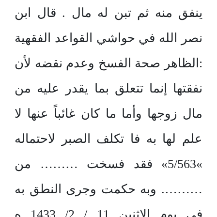
ينفق منه ثم تبن له مال . قال ابن
نصر الله في حواشي القواعد الفقهية
:الظاهر صحة الفسخ وعدم نقضه لأن
نفقتها إنما تتعلق بما يقدر عليه من
مال زوجها وأما ما كان غائباً عنها لا
علم لها به فا تكلف الصبر لاحتماله
»5/563» فقد فسخت ……… من
………. وبه حكمت وجرى النطق به
في يوم الإثنين 11 / 2/ 1433 ه