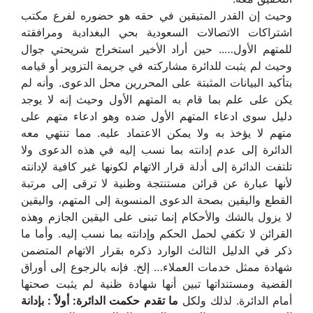
وحيث إن القدر المتيقين في حقه هو حضوره لفرع مكتب
اشتراكات الاتصالات السعودية بحي البغدادية ومرافقته
للمتهم الأول….. حين أراد الأخير استخراج شريحتي جوال
وحيث لم يثبت للدائرة مشاركته في جريمة التزوير أو قيامه
بتأكيد البيانات المثبتة على المحررين محل الدعوى. وأنه لم
يكن على علم بما قام به المتهم الأول وحيث إنه لا يوجد
دليل سوى ادعاء المتهم الأول ضده وهو ادعاء متهم على
متهم لا يؤخذ به ولا يمكن الاعتماد عليه. مما تنتهي معه
الدائرة إلى عدم إدانته بما نسب إليه في هذه الدعوى ولا
تلتفت الدائرة إلى أدلة قرار الاتهام لكونها غير كافية لإدانته
لأنها عبارة عن قرائن مستنتجة وظنية لا ترقى إلى مرتبة
القطع واليقين بصحة الدعوى المنسوبة إلى المتهم، واليقين
لا يزول بالشك والأحكام إنما تبنى على اليقين الجازم وهذه
القرائن لا تكفي لحمل الحكم وإدانته بما نسب إليه. وأما ما
ذكر في الدليل الثالث الوارد ذكره بقرار الاتهام المتضمن
شهادة ممثل خدمات العملاء… إلخ. فإنه بالرجوع إلى أوراق
القضية ومستنداتها تبين أنها شهادة ظنية لم يثبت صحتها
أمام الدائرة. لذلك ولكل
ما تقدم حكمت الدائرة: أولاً : بإدانة