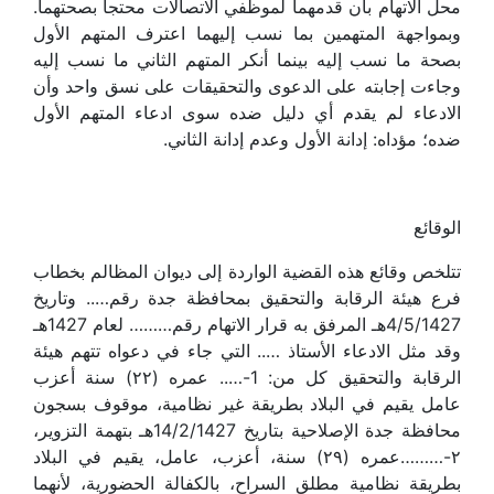
محل الاتهام بأن قدمهما لموظفي الاتصالات محتجأ بصحتهما.
وبمواجهة المتهمين بما نسب إليهما اعترف المتهم الأول
بصحة ما نسب إليه بينما أنكر المتهم الثاني ما نسب إليه
وجاءت إجابته على الدعوى والتحقيقات على نسق واحد وأن
الادعاء لم يقدم أي دليل ضده سوى ادعاء المتهم الأول
ضده؛ مؤداه: إدانة الأول وعدم إدانة الثاني.
الوقائع
تتلخص وقائع هذه القضية الواردة إلى ديوان المظالم بخطاب
فرع هيئة الرقابة والتحقيق بمحافظة جدة رقم….. وتاريخ
4/5/1427هـ المرفق به قرار الاتهام رقم……… لعام 1427هـ
وقد مثل الادعاء الأستاذ ….. التي جاء في دعواه تتهم هيئة
الرقابة والتحقيق كل من: 1-….. عمره (۲۲) سنة أعزب
عامل يقيم في البلاد بطريقة غير نظامية، موقوف بسجون
محافظة جدة الإصلاحية بتاريخ 14/2/1427هـ بتهمة التزوير،
۲-………عمره (۲۹) سنة، أعزب، عامل، يقيم في البلاد
بطريقة نظامية مطلق السراح، بالكفالة الحضورية، لأنهما