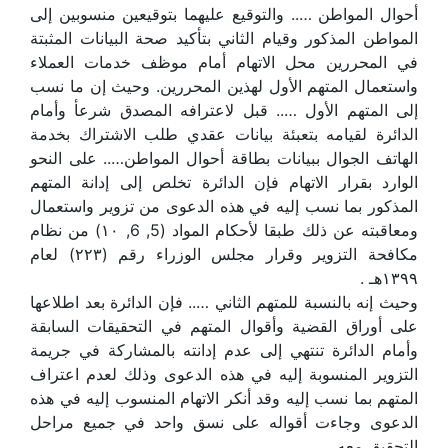
أحوال المواطن ….. والتوقيع عليهما بتوقيعين منسوبين إلى
المواطن المذكور وقيام الثاني بتأكيد صحة البيانات المثبتة
في المحررين محل الاتهام أمام موظف خدمات العملاء
واستعمال المتهم الأول لهذين المحررين. وحيث إن ما نسب
إلى المتهم الأول ….. قبل لاعترافه المصدق شرعأ وأمام
الدائرة لقيامه بتعبئة بيانات عقدي طلب الاشتراك بخدمة
الهاتف الجوال ببيانات بطاقة أحوال المواطن….. على النحو
الوارد بقرار الاتهام فإن الدائرة تخلص إلى إدانة المتهم
المذكور بما نسب إليه في هذه الدعوى من تزوير واستعمال
ومعاقبته عن ذلك طبقا لأحكام المواد (5, 6, ۱۰) من نظام
مكافحة التزوير وقرار مجلس الوزراء رقم (۲۲۳) لعام
۱۳۹۹هـ .
وحيث إنه بالنسبة للمتهم الثاني ….. فإن الدائرة بعد اطلاعها
على أوراق القضية وأقوال المتهم في التحقيقات السابقة
وأمام الدائرة تنتهي إلى عدم إدانته بالمشاركة في جريمة
التزوير المنسوبة إليه في هذه الدعوى وذلك لعدم اعتراف
المتهم بما نسب إليه وقد أنكر الاتهام المنسوب إليه في هذه
الدعوى وجاءت أقواله على نسق واحد في جميع مراحل
التحقيق معه.