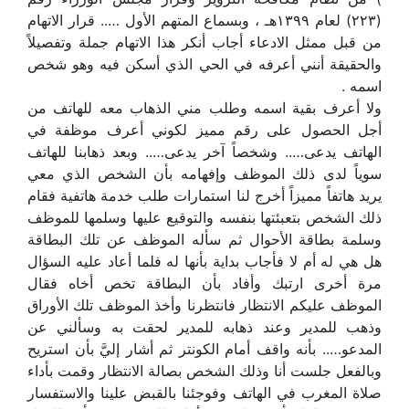
(۲۲۳) لعام ۱۳۹۹هـ ، وبسماع المتهم الأول ….. قرار الاتهام
من قبل ممثل الادعاء أجاب أنكر هذا الاتهام جملة وتفصيلاً
والحقيقة أنني أعرفه في الحي الذي أسكن فيه وهو شخص
اسمه .
ولا أعرف بقية اسمه وطلب مني الذهاب معه للهاتف من
أجل الحصول على رقم مميز لكوني أعرف موظفة في
الهاتف يدعى….. وشخصاً آخر يدعى….. وبعد ذهابنا للهاتف
سوياً لدى ذلك الموظف وإفهامه بأن الشخص الذي معي
يريد هاتفاً مميزاً أخرج لنا استمارات طلب خدمة هاتفية فقام
ذلك الشخص بتعبئتها بنفسه والتوقيع عليها وسلمها للموظف
وسلمة بطاقة الأحوال ثم سأله الموظف عن تلك البطاقة
هل هي له أم لا فأجاب بداية بأنها له فلما أعاد عليه السؤال
مرة أخرى ارتبك وأفاد بأن البطاقة تخص أخاه فقال
الموظف عليكم الانتظار فانتظرنا وأخذ الموظف تلك الأوراق
وذهب للمدير وعند ذهابه للمدير لحقت به وسألني عن
المدعو….. بأنه واقف أمام الكونتر ثم أشار إليَّ بأن استريح
وبالفعل جلست أنا وذلك الشخص بصالة الانتظار وقمت بأداء
صلاة المغرب في الهاتف وفوجئنا بالقبض علينا والاستفسار