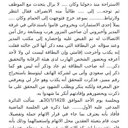
الاستراحة منذ دخولنا وكان ….. لا يزال يتحدث مع الموظف
ثم توجه….. إلى ….. طالباً منه الانصراف فقال انتظر
ولارتباط………… بموعد خرج فتوجهت إلى الحمام وكان …..
يملأ إحدى الاستمارات وبخروجي قاموا باستدعائي في غرفة
المدير وأخبروني أن صاحبي المزور هرب وبمتابعة رجل أمن
الاتصالات له تم القبض عليه وإحضاره إلى مكتب المدير
وعند سؤاله عن البطاقة التي معه ذكر أنها لابن خالته فقلت
إنه يكذب وأخرجت إقامتي وإن البطاقة ليست لي ولا لأحد
أعرفه وبحضور الشخص الهارب لدى هيئة الرقابة والتحقيق
ذكر….. أنه صاحب البطاقة ثم عاد وذكر أنه ليس هو كما
ذكر إني سعودي وأتى بي لشركة الهاتف ليتوسط باستخراج
رقم مميز، فذكرت للمحقق أنه يكذب وهو جار لي ويعرفني
حق المعرفة ولكنه ينكر ويطلب الشهود من المحقق على ما
ذكرت وبحضورهم وإفادتهم أنكر ما شهدوا به.
وبجلسة يوم الأحد الموافق 30/1/1428هـ سألت الدائرة
المدعى عليه الأول…….. عما ذكره في الجلسة الماضية
فأفاد بأنه يعترف بما جاء في قرار الاتهام جملة وتفصيلا،
حيث قام بتعبئة العقدين محل الاتهام واستعمالهما وذلك بأنه
قام بتقديمهما لشركة الاتصالات عن طريق موظف خدمات