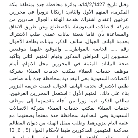
وقبل تاريخ 14/2/1427هـ بدائرة محافظة جدة بمنطقة مكة
المكرمة، المتهم الأول والثاني: ارتكابا تزويرأ في محررين
عرفيين (عقدي اشتراك بخدمة الهاتف الجوال صادرين من
شركة الاتصالات السعودية)، بالاصطناع وعن طريق الاتفاق
والمساعدة بأن قاما بتعبئة بيانات عقدي طلب الاشتراك
بخدمة الهاتف الجوال، سالف الذكر، ببيانات بطاقة الأحوال
رقم ….. الخاصة بالمواطن….. والتوقيع عليهما بتوقيعين
منسوبين إلى المواطن المذكور وقيام المتهم الثاني بتأكيد
صحة البيانات المثبتة في المحررين محل الاتهام، أمام
موظف خدمات العملاء بمكتب خدمات العملاء بشركة
الاتصالات السعودية بحي البغدادية بمحافظة جدة بأنه صاحب
طلبي الاشتراك بخدمة الهاتف الجوال، فتمت جريمة التزوير
بناء على ذلك. المتهم الأول : استعمل المحررين العرفيين،
سالفي الذكر، فيما زورا من أجله بتقديمهما إلى موظف
خدمات العملاء بمكتب خدمات العملاء بشركة الاتصالات
السعودية بحي البغدادية بمحافظة جدة محتجأ بصحتهما مع
علمه التام بتزويرهما. وطلب ممثل الهيئة من ديوان المظالم
محاكمة المتهمين المذكورين طبقا لأحكام المواد (5 , 6, 10
) من نظام مكافحة التزوير وقرار مجلس الوزراء رقم