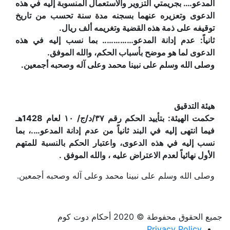
المدعو…. بجريمتي التزوير والاستعمال المنسوبة إليه في هذه
الدعوى وتعزيره عنهما بسجنه مدة سنة تحسب من تاريخ
توقيفه على ذمة هذه القضية وتغريمه ألف ريال.
ثانياً: عدم إدانة المدعو………….. بما نسب إليه في هذه
الدعوى لما هو موضح بأسباب الحكم، والله الموفق.
وصلى الله وسلم على نبينا محمد وعلى آله وصحبه أجمعين.
هيئة التدقيق
حكمت الهيئة: بتأييد الحكم رقم ۳۷/د/ج/ ۱۰ لعام 1428هـ
فيما انتهى إليه في البند ثانياً من عدم إدانة المدعو….، بما
نسب إليه في هذه الدعوى، واعتبار الحكم بالنسبة للمتهم
الأول نهائياً لعدم الاعتراض عليه ، والله الموفق .
وصلى الله وسلم على نبينا محمد وعلى آله وصحبه أجمعين.
جميع الحقوق محفوطة © 2020 أحكام دوت كوم
Privacy Policy