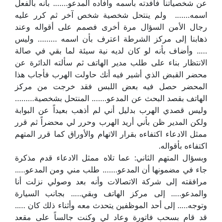
عن شخصياتنا فأفدته باسمه وأفاده المدعو……. بأنه بالفعل
اسمه……. ولم ينتحل شخصية شخص آخر ثم كرر عليه
رجال الأمن السؤال مرة أخرى فصمم على أقواله وعند
ذهابنا إلى مركز الشرطة اعترف بأن اسمه ……… وليس
….. وأضاف بأنه لو كان لديه نية سيئة لما بقي في صالة
الانتظار بناء على طلب مدير الهاتف ثم سألته الدائرة عن
محضر القبض الذي أشير فيه أنك حاولت الهرب فأجاب هذا
المحضر حصل فيه بعض اللبس فقد خرجت من مركز
الهاتف بقصد البحث عن المدعو……. المنتحل بشخصية………
وليس قصدي الهرب بدليل أني لم أذهب بعيداً عن البوابة
ولكن المدير ظن بأني أريد الهرب وحرر لي محضراً ثم قرر
ممثل الادعاء اكتفاءه بقرار الاتهام والأوراق كما قرر المتهم
اکتفاءه بأقواله.
وبسؤال المتهم الثاني: عما تلاه ممثل الادعاء قدم مذكرة
جاء في مضمونها أن المدعو……. طلب مني ومن المدعو…..
مرافقته إلى شركة الاتصالات وأنه بعد وصولي نزلت أنا
والمدعو….. إلى مركز الهاتف وبقي….. بجانب السيارة
وتوجه….. إلى أحد الموظفين يتحدث معه وأثناء ذلك كان …..
قد قام بسحب فاتورة وعاد لي وكنت جالساً على مقعد