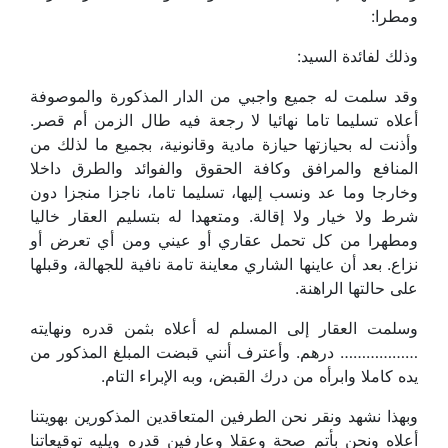
ومطرا:
وذلك لفائدة السيد:
وقد سلمت له جميع واجبي من الدار المذكورة والموصوفة
أعلاه تسليما تاما نهائيا لا رجعة فيه طال الزمن أم قصر.
وأذنت له بحيازتها حيازة مادية وقانونية، بجميع ما لذلك من
المنافع والمرافق وكافة الحقوق والفوائد والطرق داخلا
وخارجا وما عد ونسب إليها، تسليما تاما، ناجزا منجزا دون
شرط ولا خيار ولا إقالة. ومتعهدا له بتسليم العقار خاليا
ومطهرا من كل تحمل عقاري أو عيني ومن أي تعرض أو
نزاع. بعد أن عاينها الشاري معاينة تامة نافية للجهالة، وقبلها
على حالتها الراهنة.
وسلمت العقار إلى المسلم له أعلاه بثمن قدره ونهايته
……………… درهم. وأعترف أنني قبضت المبلغ المذكور من
يده كاملا وابرأه من درك القبض، وبه الإبراء التام.
وبهذا نشهد ونقر نحن الطرفين المتعاقدين المذكورين بهويتنا
أعلاه ونحن بأتم صحة وعقلا وعارفين قدره ويليه توقيعاتنا