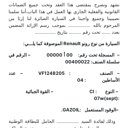
نشهد ونصرح بمقتضى هذا العقد وتحت جميع الضمانات
القانونية والفعلية الجاري بها العمل في هذا الباب،أننا سلمنا
نصيبينا وجميع واجبنا في السيارة الصائرة لنا إرثا من
المرحوم بالله ……………… بموجب رسم الإراثة المضمن
بعدد ……. تحت رقم ………. بتاريخ ……………..
السيارة من نوع رونو
Renault
الموصوفة كما يلـــي:
–
المسجلة تحت رقم:
00 أ 00000
–
الرقم في
سلسلة الصنف:
00400022
–
الصنف :
VF1248205
–
عدد
الأساطين :
04
– النوع :
CI
–
القوة الجبائية
07w(sept)
:
–
الوقود المستعمل :
GAZOIL
.
وذلك لفائدة السيد ……………… الحامل للبطاقة الوطنية