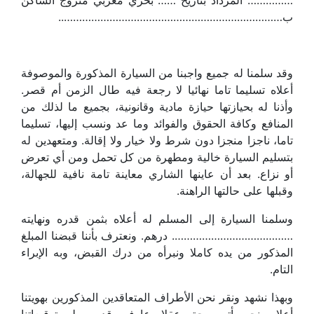
…………… المزداد بتاريخ …… بحري مغربي متزوج الساكن
ب………………………………………………………………..
وقد سلمنا له جميع واجبنا من السيارة المذكورة والموصوفة
أعلاه تسليما تاما نهائيا لا رجعة فيه طال الزمن أم قصر.
وأذنا له بحيازتها حيازة مادية وقانونية، بجميع ما لذلك من
المنافع وكافة الحقوق والفوائد وما عد ونسب إليها، تسليما
تاما، ناجزا منجزا دون شرط ولا خيار ولا إقالة. ومتعهدين له
بتسليم السيارة خالية ومطهرة من كل تحمل ومن أي تعرض
أو نزاع. بعد أن عاينها الشاري معاينة تامة نافية للجهالة،
وقبلها على حالتها الراهنة.
وسلمنا السيارة إلى المسلم له أعلاه بثمن قدره ونهايته
…………………………………. درهم. ونعترف بأننا قبضنا المبلغ
المذكور من يده كاملا ونبرأه من درك القبض، وبه الإبراء
التام.
وبهذا نشهد ونقر نحن الأطراف المتعاقدين المذكورين بهويتنا