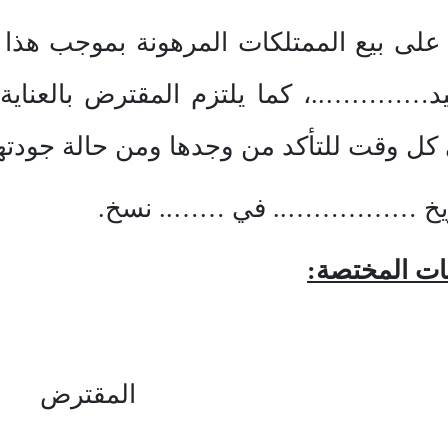
 على بيع الممتلكات المرهونة بموجب هذا ا
……..، كما يلتزم المقترض بالعناية ال
ل وقت للتأكد من وجدها ومن حالة جودتها
خ …………….. في …….. نسخ.
ات المختصة:
 المقترض 