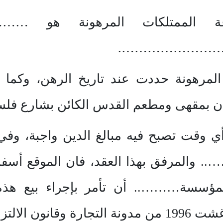
وعة الممتلكات المرهونة هو ……
……………………
ت المرهونة حددت عند تاريخ الرهن، وكما
 بمقهى ومطعم القدس الكائن بشارع فلسطين رقم 
ي وقت تصبح فيه مبالغ الدين واجبة، وف
المرفق بهذا العقد، فان الموقع أسفله
 للمؤسسة……….. أن تأمر بإجراء بيع ه