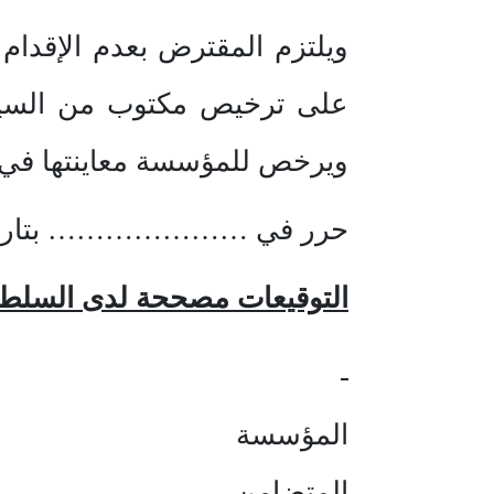
ويلتزم المقترض بعدم الإقدام
على ترخيص مكتوب من السيد……
ويرخص للمؤسسة معاينتها في ك
حرر في ………………… بتاري
التوقيعات مصححة لدى السلط
المؤسسة
المتضامن