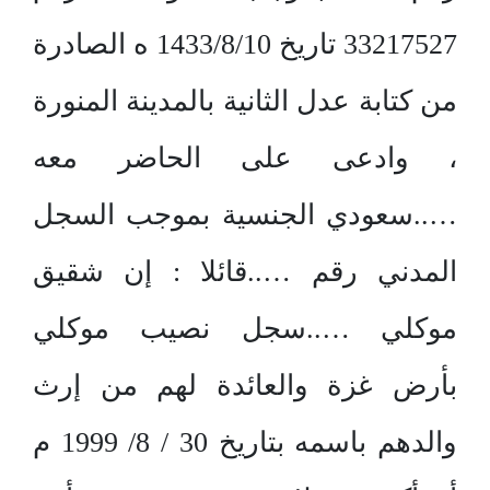
33217527 تاريخ 1433/8/10 ه الصادرة
من كتابة عدل الثانية بالمدينة المنورة
، وادعى على الحاضر معه
…..سعودي الجنسية بموجب السجل
المدني رقم …..قائلا : إن شقيق
موكلي …..سجل نصيب موكلي
بأرض غزة والعائدة لهم من إرث
والدهم باسمه بتاريخ 30 / 8/ 1999 م