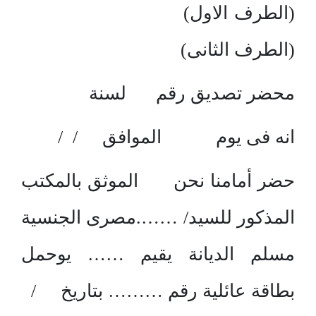
(الطرف الاول)
(الطرف الثانى)
محضر تصديق رقم لسنة
انه فى يوم الموافق / /
حضر أمامنا نحن الموثق بالمكتب
المذكور للسيد/ …….مصرى الجنسية
مسلم الديانة يقيم …… يوحمل
بطاقة عائلية رقم ……… بتاريخ /