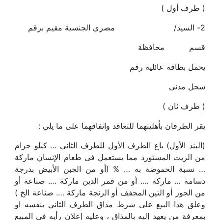
( طرف أول )
2- السيد/ مصري الجنسية مقيم برقم
قسم محافظة
يحمل بطاقة عائلية رقم
سجل مدنى
( طرف ثان )
يقر الطرفان بأهليتهما للتعاقد واتفاقهما على ما يلي :
(البند الأول) باع الطرف الأول للطرف الثاني … كيلو جرام
من الزيت المستورد مما يستعمل فى طعام الإنسان ماركة
… نسبة الحموضة به … % (أو من الجبن الأبيض بدرجة
دسامة … ماركة …. أو من قمر الدين ماركة …. صناعة أو
من الجوز أو التين المجفف أو الرنجة ماركة …. صناعة الخ )
وعلق هذا البيع على شرط مذاق الطرف الثاني بنفسه او
بمعرفة من يعهد إليه بالمذاق ، وعليه إعلان رأيه في المبيع