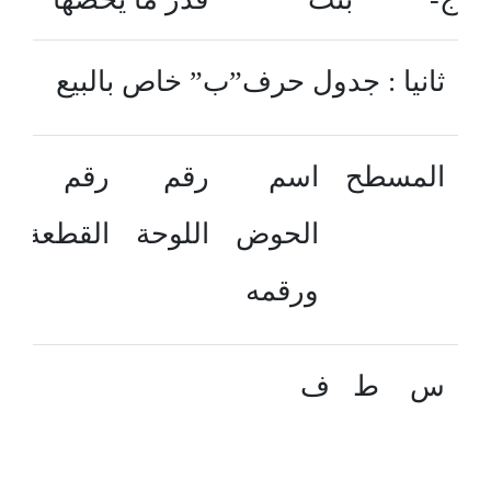
ثانيا : جدول حرف”ب” خاص بالبيع
س ط ف فقط تسعة أفدنة وثمانية ع
المسطح
اسم
رقم
رقم
وستة اسهم ضمن المكلفة رقم
الحوض
اللوحة
القطعة
الرسمى 6 18 9
ورقمه
المقررة مبلغ سنويا.
س ط ف