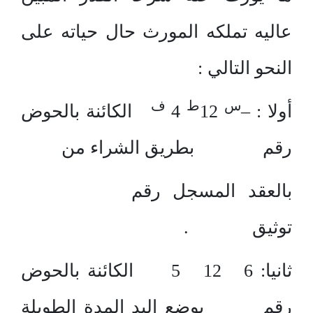
س ط ف
عاليه تملكه المورث حال حياته على
6 6 5
النحو التالي :
س
ط
ف
أولا : –
12
4
الكائنة بالحوض
رقم بطريق الشراء من
بالعقد المسجل رقم
توثيق .
ثانيا: 6 12 5 الكائنة بالحوض
رقم بوضع اليد المدة الطويلة