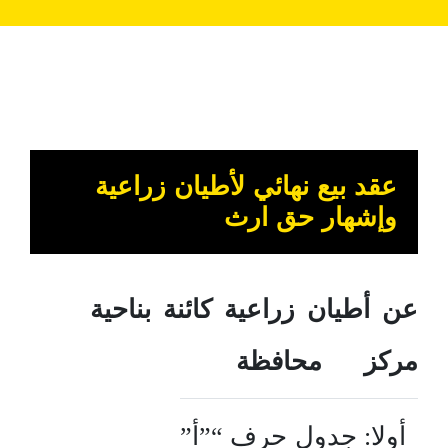
عقد بيع نهائي لأطيان زراعية
وإشهار حق ارث
عن أطيان زراعية كائنة بناحية
مركز محافظة
أولا: جدول حرف “”أ”” خاص بإشهار ح