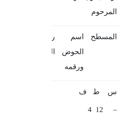
المرحوم
المسطح
اسم
رقم
رقم
الحوض
اللوحة
القطعة
ورقمه
س ط ف
– 12 4