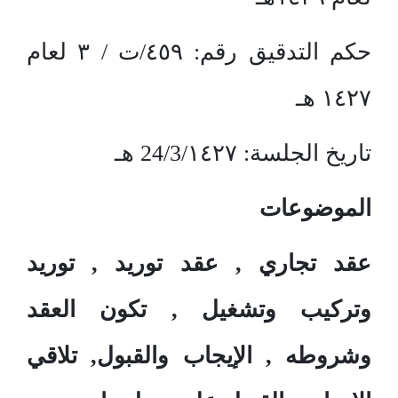
حكم التدقيق رقم: ٤٥٩/ت / ٣ لعام
١٤٢٧ هـ
تاريخ الجلسة: 24/3/١٤٢٧ هـ
الموضوعات
عقد تجاري , عقد توريد , توريد
وتركيب وتشغيل , تكون العقد
وشروطه , الإيجاب والقبول, تلاقي