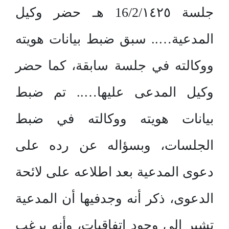
جلسة 16/2/١٤٢٥ هـ حضر وكيل
المدعية….. سبق ضبط بيانات هويته
ووكالته في جلسة سابقة، كما حضر
وكيل المدعى عليها….. تم ضبط
بيانات هويته ووكالته في ضبط
الجلسات، وبسؤاله عن رده على
دعوى المدعية بعد اطلاعه على لائحة
الدعوى، ذكر أنه وجدفيها أن المدعية
تشير إلى وجود اتفاقيات، وأنه يرغب