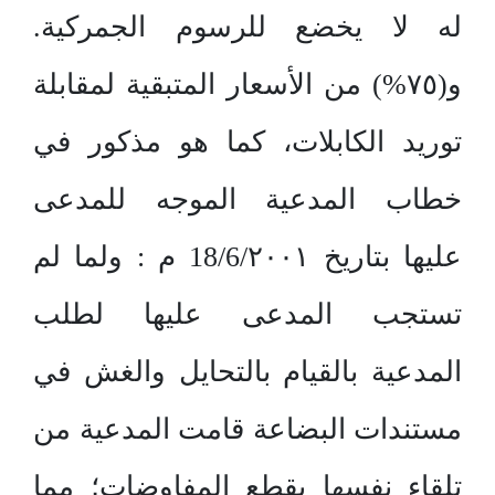
له لا يخضع للرسوم الجمركية.
و(٧٥%) من الأسعار المتبقية لمقابلة
توريد الكابلات، كما هو مذكور في
خطاب المدعية الموجه للمدعى
عليها بتاريخ 18/6/٢٠٠١ م : ولما لم
تستجب المدعى عليها لطلب
المدعية بالقيام بالتحايل والغش في
مستندات البضاعة قامت المدعية من
تلقاء نفسها بقطع المفاوضات؛ مما