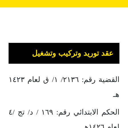
عقد توريد وتركيب وتشغيل
القضية رقم: ٢١٣٦/ ١/ ق لعام ١٤٢٣
هـ
الحكم الابتدائي رقم: ١٦٩ / د/ تج /٤
لعام ١٤٢٦هـ