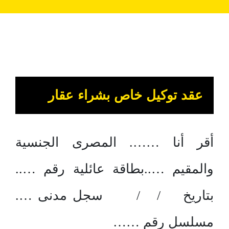
عقد توكيل خاص بشراء عقار
أقر أنا ……. المصرى الجنسية
والمقيم …..بطاقة عائلية رقم …..
بتاريخ / / سجل مدنى ….
مسلسل رقم ……