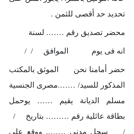
تحديد حد أقصى للثمن .
محضر تصديق رقم ……. لسنة
انه فى يوم الموافق / /
حضر أمامنا نحن الموثق بالمكتب
المذكور للسيد/ …….مصرى الجنسية
مسلم الديانة يقيم …… يوحمل
بطاقة عائلية رقم ……… بتاريخ /
/ سجل مدنى …….. ووقع على