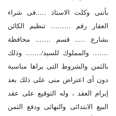
بأننى وكلت الاستاذ …..فى شراء
العقار رقم ……… تنظيم الكائن
بشارع ….. قسم ……. محافظة
……. والمملوك للسيد/……. وذلك
بالثمن والشروط التى يراها مناسبة
دون أى اعتراض منى على ذلك بعد
إبرام العقد ، وله التوقيع على عقد
البيع الابتدائى والنهائى ودفع الثمن