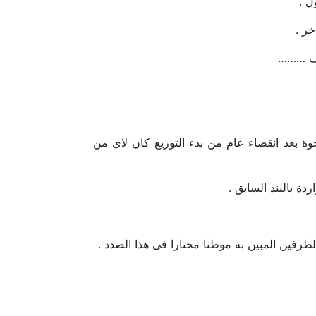
ل .
خر .
طرف ………
مرجوة بعد انقضاء عام من بدء التوزيع كان لاى من
ة بالبند السابق .
طرفين المبين به موطنا مختارا فى هذا الصدد .