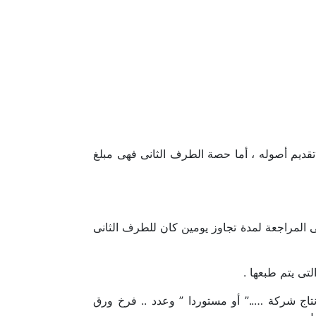
ديم أصوله ، أما حصة الطرف الثانى فهى مبلغ
فى المراجعة لمدة تجاوز يومين كان للطرف الثانى
تى يتم طبعها .
لتزم الطرف الثانى بشراء كمية الورق اللازمة للطباعة وعددها …,…. رزمة مقاس 70× 100 من انتاج شركة …..” أو مستوردا ” وعدد .. فرخ ورق